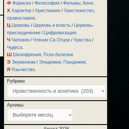
Ф
Фарисеи
/
Философия
/
Фильмы, Кино
.
Х
Характер
/
Христианин
/
Христианство,
православие
.
Ц
Церковь
/
Церковь и власть
/
Церковь-
присоединение
/
Цифровизация
.
Ч
Человек
/
Чтение Св.Отцов
/
Чувства
/
Чудеса
.
Ш
Шизофрения, Псих.болезни
.
Э
Экуменизм
/
Эпидемии, Пандемии
.
Я
Язычество
.
Рубрики
Архивы
Август 2026