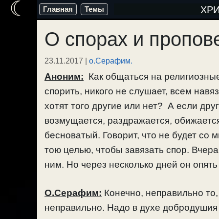
☾
Перейти
ХР
Главная
Темы
к
О спорах и пропов
содержимому
23.11.2017
|
о.Серафим.
Аноним:
Как общаться на религиозны
спорить, никого не слушает, всем навя
хотят того другие или нет? А если дру
возмущается, раздражается, обижается,
бесноватый. Говорит, что не будет со м
тою целью, чтобы завязать спор. Вчера 
ним. Но через несколько дней он опять
О.Серафим:
Конечно, неправильно то, 
неправильно. Надо в духе добродушия 