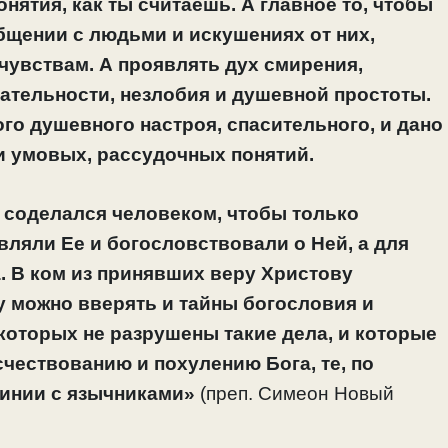
нятия, как ты считаешь. А главное то, чтобы
бщении с людьми и искушениях от них,
чувствам. А проявлять дух смирения,
тельности, незлобия и душевной простоты.
го душевного настроя, спасительного, и дано
и умовых, рассудочных понятий.
о соделался человеком, чтобы только
ляли Ее и богословствовали о Ней, а для
. В ком из принявших веру Христову
у можно вверять и тайны богословия и
 которых не разрушены такие дела, и которые
чествованию и похулению Бога, те, по
 линии с язычниками»
(преп. Симеон Новый