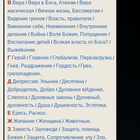
В
Вера
/
Вера в Бога, Атеизм
/
Вера
магическая
/
Вечная жизнь, Бессмертие
/
Видение грехов
/
Власть, правители
/
Вменение себе, Невменение
/
Внутреннее
делание
/
Война
/
Воля Божия, Попущение
/
Воспитание детей
/
Всякая власть от Бога?
/
Выживание
.
Г
Герой
/
Главное
/
Глобализм, Перезагрузка
/
Гнев, Раздражение
/
Гордость
/
Грех,
грехопадение
.
Д
Депрессия, Уныние
/
Десятина
/
Добродетель, Добро
/
Духовное вИдение,
Слепота
/
Духовные законы
/
Духовный,
духовность
/
Душа
/
Душевность, Эстетика
.
Е
Ересь, Раскол
.
Ж
Желание
/
Женщина
/
Животные
.
З
Зависть
/
Заповеди
/
Защита, помощь
Божия
/
Защита, Сопротивление злу
/
Зло,