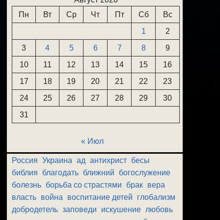
Пн
Вт
Ср
Чт
Пт
Сб
Вс
1
2
3
4
5
6
7
8
9
10
11
12
13
14
15
16
17
18
19
20
21
22
23
24
25
26
27
28
29
30
31
« Июл
Россия
Украина
ад
антихрист
бесы
библия
благодать
ближний
богослужение
болезнь
борьба со страстями
брак
вера
власть
война
воспитание детей
глобализм
добродетель
заповеди
искушение
любовь