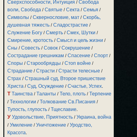
Сверхспособности, Интуиция
/
Свобода
воли, Свобода
/
Святые
/
Секта
/
Семья
/
Символы
/
Сквернословие, мат
/
Скорбь,
душевная тяжесть
/
Сладострастие
/
Служение Богу
/
Смерть
/
Смех, Шутки
/
Смирение, кротость
/
Смысл и цель жизни
/
Сны
/
Совесть
/
Совок
/
Сокрушение
/
Сострадание грешникам
/
Спасение
/
Спорт
/
Споры
/
Старообрядцы
/
Стоп войне
/
Страдание
/
Страсти
/
Страсти телесные
/
Страх
/
Страшный суд, Второе пришествие
Христа
/
Суд, Осуждение
/
Счастье, Успех
.
Т
Таинства
/
Таланты
/
Тело, плоть
/
Терпение
/
Технологии
/
Толкование Св.Писания
/
Тупость, глупость
/
Тщеславие
.
У
Удовольствие, Приятность
/
Украина, война
/
Умиление
/
Уничтожение
/
Уродство,
Красота
.