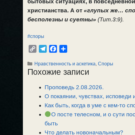
бытовых ситуациях, в повседневной 
христианства. А от
«глупых же… спор
бесполезны и суетны»
(Тит.3:9).
#споры
C
T
F
О
o
e
a
т
Рубрики
Нравственность и аскетика
,
Споры
p
l
c
п
Похожие записи
y
e
e
р
L
g
b
а
Проповедь 2.08.2026.
i
r
o
в
n
О покаянии, чувствах, исповеди
a
o
и
k
m
k
т
Как быть, когда в уме с кем-то 
ь
О посте телесном, и о сути по
быть
Что делать новоначальным?