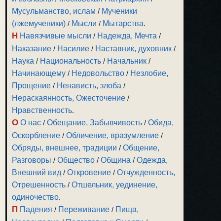
Мусульманство, ислам
/
Мученики
(лжемученики)
/
Мысли
/
Мытарства
.
Н
Навязчивые мысли
/
Надежда, Мечта
/
Наказание
/
Насилие
/
Наставник, духовник
/
Наука
/
Национальность
/
Начальник
/
Начинающему
/
Недовольство
/
Незлобие,
Прощение
/
Ненависть, злоба
/
Нераскаянность, Ожесточение
/
Нравственность
.
О
О нас
/
Обещание, Забывчивость
/
Обида,
Оскорбление
/
Обличение, вразумление
/
Обряды, внешнее, традиции
/
Общение,
Разговоры
/
Общество
/
Община
/
Одежда,
Внешний вид
/
Откровение
/
Отчужденность,
Отрешенность
/
Отшельник, уединение,
одиночество
.
П
Падения
/
Переживание
/
Пища,