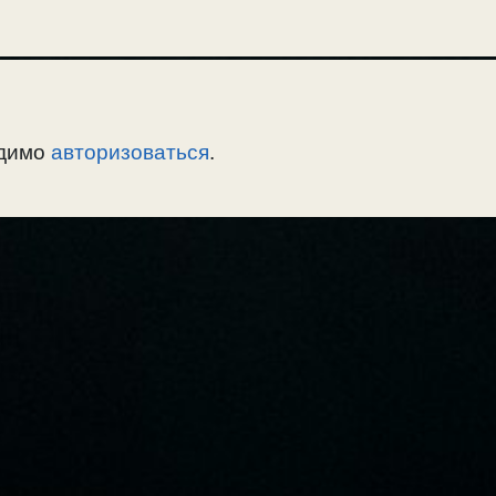
одимо
авторизоваться
.