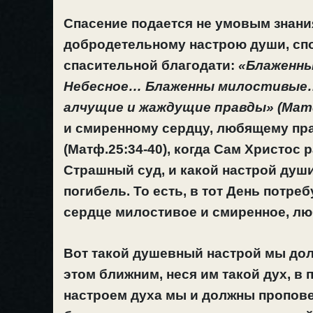
Спасение подается не умовым знания
добродетельному настрою души, сп
спасительной благодати:
«Блаженны
Небесное… Блаженны милостивые
алчущие и жаждущие правды» (Матф
и смиренному сердцу, любящему прав
(Матф.25:34-40), когда Сам Христос 
Страшный суд, и какой настрой души
погибель. То есть, в тот День потре
сердце милостивое и смиренное, лю
Вот такой душевный настрой мы дол
этом ближним, неся им такой дух, в
настроем духа мы и должны проповед