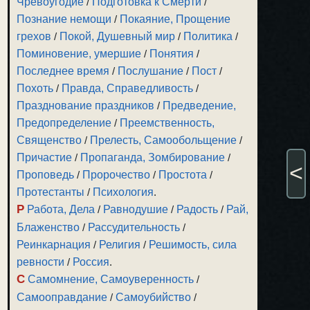
Чревоугодие
/
Подготовка к Смерти
/
Познание немощи
/
Покаяние, Прощение
грехов
/
Покой, Душевный мир
/
Политика
/
Поминовение, умершие
/
Понятия
/
Последнее время
/
Послушание
/
Пост
/
Похоть
/
Правда, Справедливость
/
Празднование праздников
/
Предведение,
Предопределение
/
Преемственность,
Священство
/
Прелесть, Самообольщение
/
Причастие
/
Пропаганда, Зомбирование
/
<
Проповедь
/
Пророчество
/
Простота
/
Протестанты
/
Психология
.
Р
Работа, Дела
/
Равнодушие
/
Радость
/
Рай,
Блаженство
/
Рассудительность
/
Реинкарнация
/
Религия
/
Решимость, сила
ревности
/
Россия
.
С
Самомнение, Самоуверенность
/
Самооправдание
/
Самоубийство
/