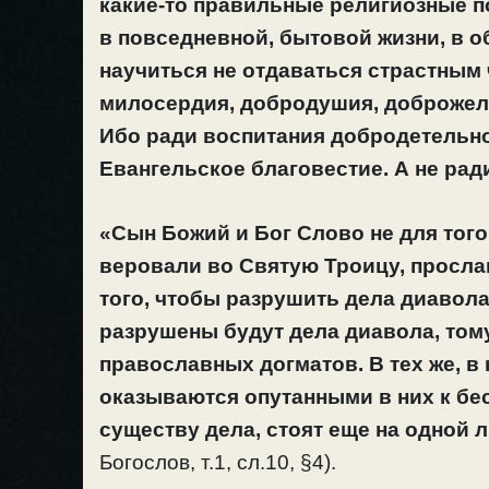
какие-то правильные религиозные по
в повседневной, бытовой жизни, в о
научиться не отдаваться страстным 
милосердия, добродушия, доброжела
Ибо ради воспитания добродетельно
Евангельское благовестие. А не рад
«Сын Божий и Бог Слово не для тог
веровали во Святую Троицу, прослав
того, чтобы разрушить дела диавола
разрушены будут дела диавола, том
православных догматов. В тех же, в
оказываются опутанными в них к бес
существу дела, стоят еще на одной
Богослов, т.1, сл.10, §4).­­