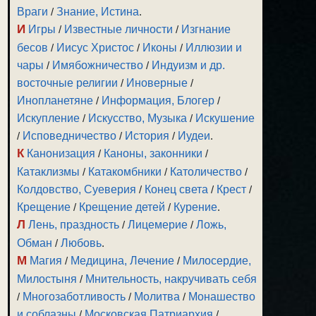
Враги
/
Знание, Истина
.
И
Игры
/
Известные личности
/
Изгнание
бесов
/
Иисус Христос
/
Иконы
/
Иллюзии и
чары
/
Имябожничество
/
Индуизм и др.
восточные религии
/
Иноверные
/
Инопланетяне
/
Информация, Блогер
/
Искупление
/
Искусство, Музыка
/
Искушение
/
Исповедничество
/
История
/
Иудеи
.
К
Канонизация
/
Каноны, законники
/
Катаклизмы
/
Катакомбники
/
Католичество
/
Колдовство, Суеверия
/
Конец света
/
Крест
/
Крещение
/
Крещение детей
/
Курение
.
Л
Лень, праздность
/
Лицемерие
/
Ложь,
Обман
/
Любовь
.
М
Магия
/
Медицина, Лечение
/
Милосердие,
Милостыня
/
Мнительность, накручивать себя
/
Многозаботливость
/
Молитва
/
Монашество
и соблазны
/
Московская Патриархия
/