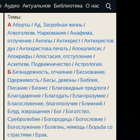
о
Аудио
Актуальное
Библиотека
О нас
Темы:
А
Аборты
/
Ад, Загробная жизнь
/
Алкоголизм, Наркомания
/
Анафема,
отлучение
/
Ангелы
/
Антихрист
/
Антихристов
дух
/
Антихристова печать
/
Апокалипсис
/
Апокрифы
/
Апостасия, отступление
/
Аскетизм, Подвижничество
/
Астрология
.
Б
Безнадежность, отчаяние
/
Беснование,
Одержимость
/
Бесы, демоны
/
Библия,
Писание
/
Бизнес
/
Благовидные предлоги
/
Благодарение
/
Благодать
/
Благоразумие
/
Благословение, благополучие
/
Ближний
/
Блуд, извращения
/
Бог
/
Богатство,
Сребролюбие
/
Богородица
/
Богословие
/
Богослужение
/
Болезнь, немощь
/
Борьба со
страстями
/
Брак
.