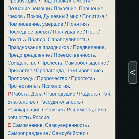
Чревоугодие
/
Подготовка к Смерти
/
Познание немощи
/
Покаяние, Прощение
грехов
/
Покой, Душевный мир
/
Политика
/
Поминовение, умершие
/
Понятия
/
Последнее время
/
Послушание
/
Пост
/
Похоть
/
Правда, Справедливость
/
Празднование праздников
/
Предведение,
Предопределение
/
Преемственность,
Священство
/
Прелесть, Самообольщение
/
<
Причастие
/
Пропаганда, Зомбирование
/
Проповедь
/
Пророчество
/
Простота
/
Протестанты
/
Психология
.
Р
Работа, Дела
/
Равнодушие
/
Радость
/
Рай,
Блаженство
/
Рассудительность
/
Реинкарнация
/
Религия
/
Решимость, сила
ревности
/
Россия
.
С
Самомнение, Самоуверенность
/
Самооправдание
/
Самоубийство
/