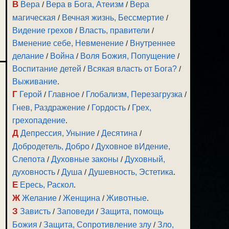
В
Вера
/
Вера в Бога, Атеизм
/
Вера
магическая
/
Вечная жизнь, Бессмертие
/
Видение грехов
/
Власть, правители
/
Вменение себе, Невменение
/
Внутреннее
делание
/
Война
/
Воля Божия, Попущение
/
Воспитание детей
/
Всякая власть от Бога?
/
Выживание
.
Г
Герой
/
Главное
/
Глобализм, Перезагрузка
/
Гнев, Раздражение
/
Гордость
/
Грех,
грехопадение
.
Д
Депрессия, Уныние
/
Десятина
/
Добродетель, Добро
/
Духовное вИдение,
Слепота
/
Духовные законы
/
Духовный,
духовность
/
Душа
/
Душевность, Эстетика
.
Е
Ересь, Раскол
.
Ж
Желание
/
Женщина
/
Животные
.
З
Зависть
/
Заповеди
/
Защита, помощь
Божия
/
Защита, Сопротивление злу
/
Зло,