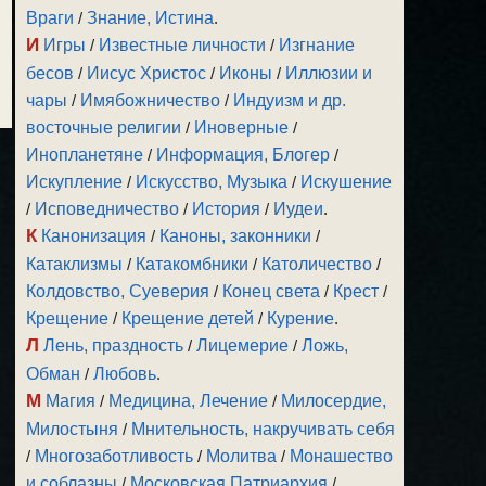
Враги
/
Знание, Истина
.
И
Игры
/
Известные личности
/
Изгнание
бесов
/
Иисус Христос
/
Иконы
/
Иллюзии и
чары
/
Имябожничество
/
Индуизм и др.
восточные религии
/
Иноверные
/
Инопланетяне
/
Информация, Блогер
/
Искупление
/
Искусство, Музыка
/
Искушение
/
Исповедничество
/
История
/
Иудеи
.
К
Канонизация
/
Каноны, законники
/
Катаклизмы
/
Катакомбники
/
Католичество
/
Колдовство, Суеверия
/
Конец света
/
Крест
/
Крещение
/
Крещение детей
/
Курение
.
Л
Лень, праздность
/
Лицемерие
/
Ложь,
Обман
/
Любовь
.
М
Магия
/
Медицина, Лечение
/
Милосердие,
Милостыня
/
Мнительность, накручивать себя
/
Многозаботливость
/
Молитва
/
Монашество
и соблазны
/
Московская Патриархия
/