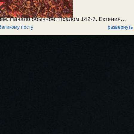
ем. Начало обычное. Псалом 142-й. Ектения
Великому посту
развернуть
мне двери. Канон о Страшном суде.
лая. Апостол 1Кор.8:8-9:2, и Евангелие
ии. Отпуст. / 15.02.2026.