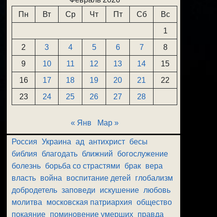
Пн
Вт
Ср
Чт
Пт
Сб
Вс
1
2
3
4
5
6
7
8
9
10
11
12
13
14
15
16
17
18
19
20
21
22
23
24
25
26
27
28
« Янв
Мар »
Россия
Украина
ад
антихрист
бесы
библия
благодать
ближний
богослужение
болезнь
борьба со страстями
брак
вера
власть
война
воспитание детей
глобализм
добродетель
заповеди
искушение
любовь
молитва
московская патриархия
общество
покаяние
поминовение умерших
правда