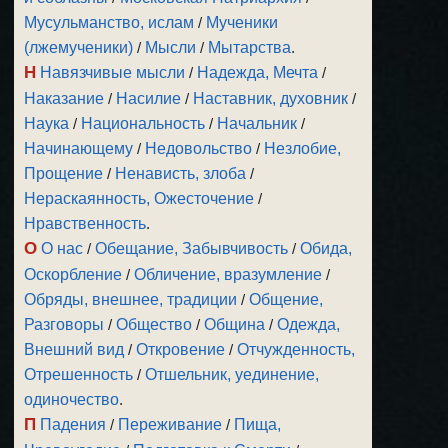
Мусульманство, ислам
/
Мученики
(лжемученики)
/
Мысли
/
Мытарства
.
Н
Навязчивые мысли
/
Надежда, Мечта
/
Наказание
/
Насилие
/
Наставник, духовник
/
Наука
/
Национальность
/
Начальник
/
Начинающему
/
Недовольство
/
Незлобие,
Прощение
/
Ненависть, злоба
/
Нераскаянность, Ожесточение
/
Нравственность
.
О
О нас
/
Обещание, Забывчивость
/
Обида,
Оскорбление
/
Обличение, вразумление
/
Обряды, внешнее, традиции
/
Общение,
Разговоры
/
Общество
/
Община
/
Одежда,
Внешний вид
/
Откровение
/
Отчужденность,
Отрешенность
/
Отшельник, уединение,
одиночество
.
П
Падения
/
Переживание
/
Пища,