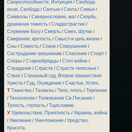
Сверхспособности, Интуиция
/
Свобода
воли, Свобода
/
Святые
/
Секта
/
Семья
/
Символы
/
Сквернословие, мат
/
Скорбь,
душевная тяжесть
/
Сладострастие
/
Служение Богу
/
Смерть
/
Смех, Шутки
/
Смирение, кротость
/
Смысл и цель жизни
/
Сны
/
Совесть
/
Совок
/
Сокрушение
/
Сострадание грешникам
/
Спасение
/
Спорт
/
Споры
/
Старообрядцы
/
Стоп войне
/
Страдание
/
Страсти
/
Страсти телесные
/
Страх
/
Страшный суд, Второе пришествие
Христа
/
Суд, Осуждение
/
Счастье, Успех
.
Т
Таинства
/
Таланты
/
Тело, плоть
/
Терпение
/
Технологии
/
Толкование Св.Писания
/
Тупость, глупость
/
Тщеславие
.
У
Удовольствие, Приятность
/
Украина, война
/
Умиление
/
Уничтожение
/
Уродство,
Красота
.