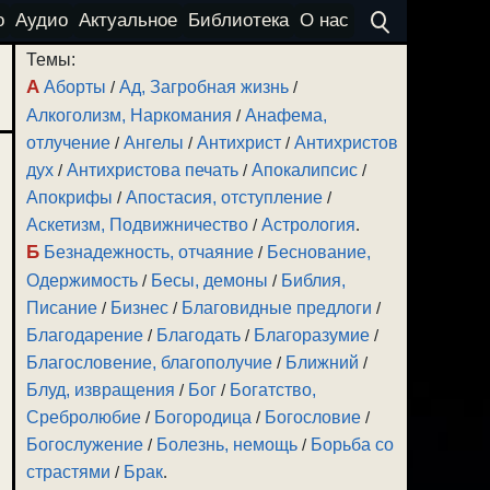
о
Аудио
Актуальное
Библиотека
О нас
Темы:
А
Аборты
/
Ад, Загробная жизнь
/
Алкоголизм, Наркомания
/
Анафема,
отлучение
/
Ангелы
/
Антихрист
/
Антихристов
дух
/
Антихристова печать
/
Апокалипсис
/
Апокрифы
/
Апостасия, отступление
/
Аскетизм, Подвижничество
/
Астрология
.
Б
Безнадежность, отчаяние
/
Беснование,
Одержимость
/
Бесы, демоны
/
Библия,
Писание
/
Бизнес
/
Благовидные предлоги
/
Благодарение
/
Благодать
/
Благоразумие
/
Благословение, благополучие
/
Ближний
/
Блуд, извращения
/
Бог
/
Богатство,
Сребролюбие
/
Богородица
/
Богословие
/
Богослужение
/
Болезнь, немощь
/
Борьба со
страстями
/
Брак
.