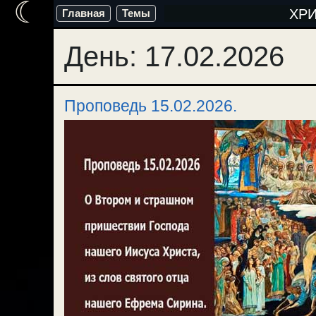
☾
Перейти
ХР
Главная
Темы
к
День:
17.02.2026
содержимому
Проповедь 15.02.2026.