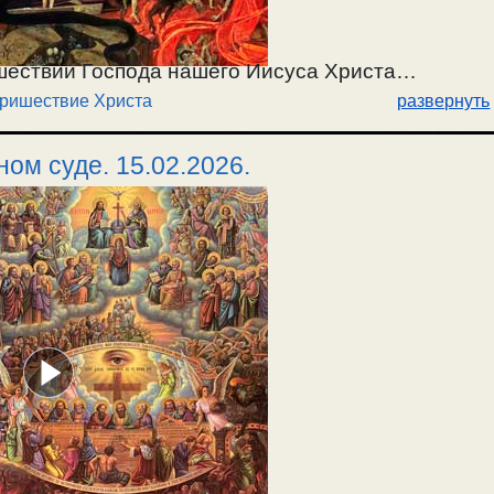
шествии Господа нашего Иисуса Христа
пришествие Христа
развернуть
шего Ефрема Сирина на Второе пришествие),
ом суде. 15.02.2026.
/ 15.02.2026.