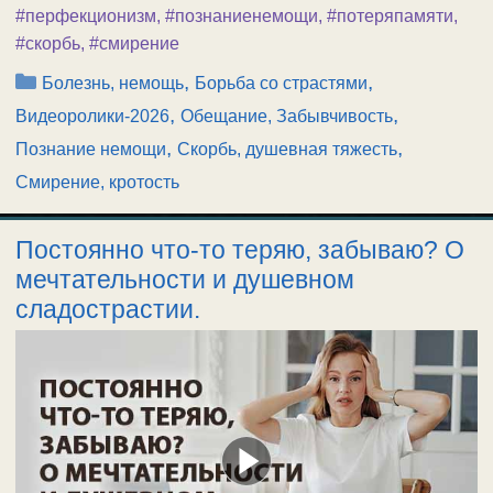
#перфекционизм
,
#познаниенемощи
,
#потеряпамяти
,
#скорбь
,
#смирение
Рубрики
,
,
Болезнь, немощь
Борьба со страстями
,
,
Видеоролики-2026
Обещание, Забывчивость
,
,
Познание немощи
Скорбь, душевная тяжесть
Смирение, кротость
Постоянно что-то теряю, забываю? О
мечтательности и душевном
сладострастии.