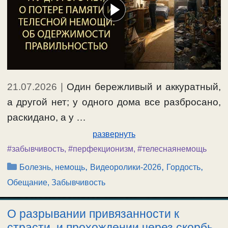
21.07.2026
|
Один бережливый и аккуратный,
а другой нет; у одного дома все разбросано,
раскидано, а у …
развернуть
#забывчивость
,
#перфекционизм
,
#телеснаянемощь
Рубрики
,
,
,
Болезнь, немощь
Видеоролики-2026
Гордость
Обещание, Забывчивость
О разрывании привязанности к
страсти, и прохождении через скорбь.