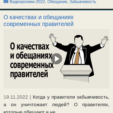
Рубрики
,
Видеоролики-2022
Обещание, Забывчивость
О качествах и обещаниях
современных правителей
19.11.2022
|
Когда у правителя забывчивость,
а он уничтожает людей? О правителях,
которые обещают и не …