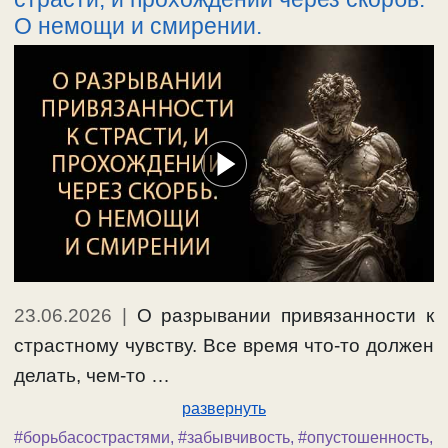
О немощи и смирении.
23.06.2026
|
О разрывании привязанности к
страстному чувству. Все время что-то должен
делать, чем-то …
развернуть
#борьбасострастями
,
#забывчивость
,
#опустошенность
,