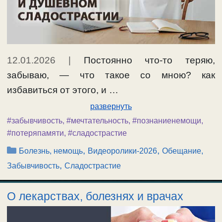
12.01.2026
|
Постоянно что-то теряю,
забываю, — что такое со мною? как
избавиться от этого, и …
развернуть
#забывчивость
,
#мечтательность
,
#познаниенемощи
,
#потеряпамяти
,
#сладострастие
Рубрики
,
,
Болезнь, немощь
Видеоролики-2026
Обещание,
,
Забывчивость
Сладострастие
О лекарствах, болезнях и врачах