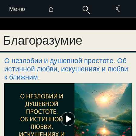
⌂
☾
Меню
Перейти
к
Благоразумие
содержимому
О незлобии и душевной простоте. Об
истинной любви, искушениях и любви
к ближним.