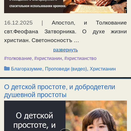
16.12.2025
|
Апостол, и Толкование
свт.Феофана Затворника. О духе жизни
христиан. Светоносностъ …
развернуть
#толкование
,
#христианин
,
#христианство
Рубрики
,
,
Благоразумие
Проповеди (видео)
Христианин
О детской простоте, и добродетели
душевной простоты