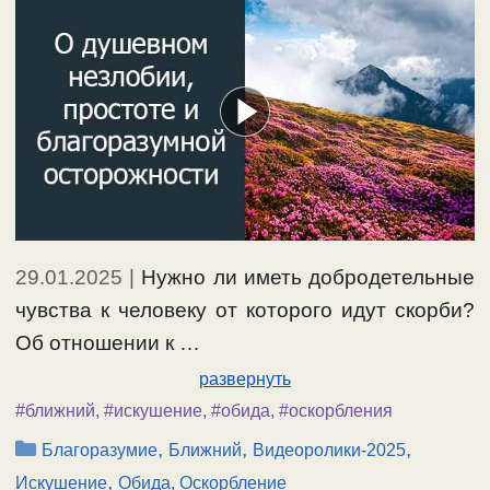
29.01.2025
|
Нужно ли иметь добродетельные
чувства к человеку от которого идут скорби?
Об отношении к …
развернуть
#ближний
,
#искушение
,
#обида
,
#оскорбления
Рубрики
,
,
,
Благоразумие
Ближний
Видеоролики-2025
,
Искушение
Обида, Оскорбление