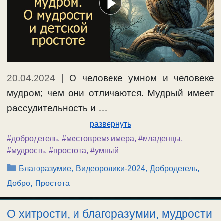
20.04.2024
|
О человеке умном и человеке
мудром; чем они отличаются. Мудрый имеет
рассудительность и …
развернуть
#добродетель
,
#местовремяимера
,
#младенцы
,
#мудрость
,
#простота
,
#умный
Рубрики
,
,
Благоразумие
Видеоролики-2024
Добродетель,
,
Добро
Простота
О хитрости, и благоразумии, мудрости