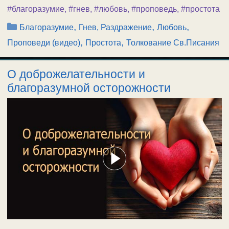
#благоразумие
,
#гнев
,
#любовь
,
#проповедь
,
#простота
Рубрики
,
,
,
Благоразумие
Гнев, Раздражение
Любовь
,
,
Проповеди (видео)
Простота
Толкование Св.Писания
О доброжелательности и
благоразумной осторожности