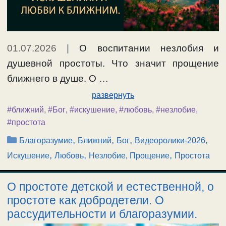
01.07.2026
|
О воспитании незлобия и
душевной простоты. Что значит прощение
ближнего в душе. О …
развернуть
#ближний
,
#Бог
,
#искушение
,
#любовь
,
#незлобие
,
#простота
Рубрики
,
,
,
,
Благоразумие
Ближний
Бог
Видеоролики-2026
,
,
,
Искушение
Любовь
Незлобие, Прощение
Простота
О простоте детской и естественной, о
простоте как добродетели. О
рассудительности и благоразумии.