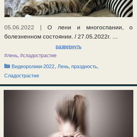
05.06.2022
|
О лени и многоспании, о
болезненном состоянии. / 27.05.2022г. …
развернуть
#лень
,
#сладострастие
Рубрики
,
,
Видеоролики-2022
Лень, праздность
Сладострастие