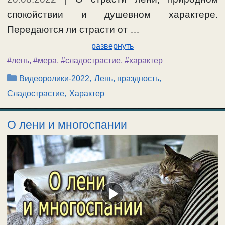
спокойствии и душевном характере.
Передаются ли страсти от …
развернуть
#лень
,
#мера
,
#сладострастие
,
#характер
Рубрики
,
,
Видеоролики-2022
Лень, праздность
,
Сладострастие
Характер
О лени и многоспании