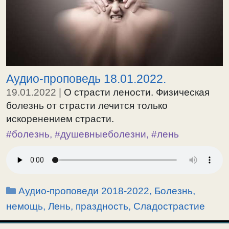
Аудио-проповедь 18.01.2022.
19.01.2022
|
О страсти лености. Физическая
болезнь от страсти лечится только
искоренением страсти.
#болезнь
,
#душевныеболезни
,
#лень
Рубрики
Аудио-проповеди 2018-2022
,
Болезнь,
немощь
,
Лень, праздность
,
Сладострастие