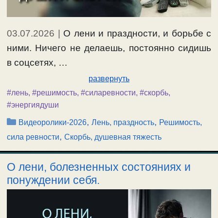
03.07.2026
|
О лени и праздности, и борьбе с
ними. Ничего не делаешь, постоянно сидишь
в соцсетях, …
развернуть
#лень
,
#решимость
,
#силаревности
,
#скорбь
,
#энергиядуши
Рубрики
,
,
Видеоролики-2026
Лень, праздность
Решимость,
,
сила ревности
Скорбь, душевная тяжесть
О лени, болезненных состояниях и
понуждении себя.