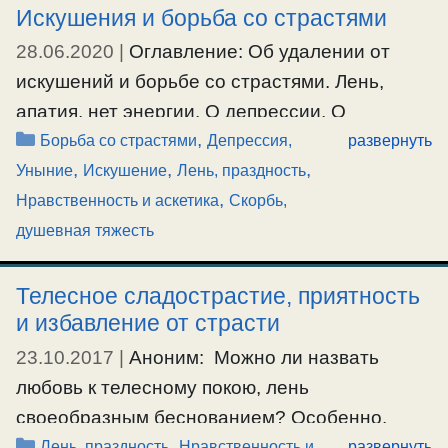
Искушения и борьба со страстями
28.06.2020
|
Оглавление: Об удалении от
искушений и борьбе со страстями. Лень,
апатия, нет энергии. О депрессии. О
Рубрики
,
самоугрызении. Об удалении от искушений и
Борьба со страстями
Депрессия,
развернуть
,
,
,
борьбе со страстями. Аноним: Скажите
Уныние
Искушение
Лень, праздность
,
пожалуйста, почему хочется отстраниться от
Нравственность и аскетика
Скорбь,
людей и от мира, неинтересно разговаривать
душевная тяжесть
про бытовые дела, можно сказать что страх
принять это с такой мыслью, что мол
Телесное сладострастие, приятность
и избавление от страсти
потеряешь духовную жизнь, что мол какая-то
иллюзия …
23.10.2017
|
Аноним: Можно ли назвать
любовь к телесному покою, лень
Ещё…
своеобразным беснованием? Особенно,
#борьбасострастями
,
#депрессия
,
#искушение
,
#лень
,
Рубрики
,
если человек с этим борется, но страсть
Лень, праздность
Нравственность и
развернуть