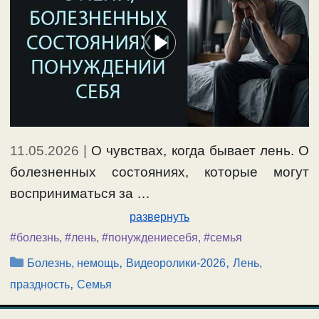
11.05.2026
|
О чувствах, когда бывает лень. О
болезненных состояниях, которые могут
восприниматься за …
развернуть
#болезнь
,
#лень
,
#понуждениесебя
,
#семья
Рубрики
,
,
Болезнь, немощь
Видеоролики-2026
Лень,
,
праздность
Семья