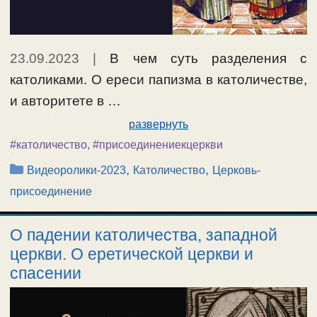
23.09.2023
|
В чем суть разделения с
католиками. О ереси папизма в католичестве,
и авторитете в …
развернуть
#католичество
,
#присоединениекцеркви
Рубрики
,
,
Видеоролики-2023
Католичество
Церковь-
присоединение
О падении католичества, западной
церкви. О еретической церкви и
спасении