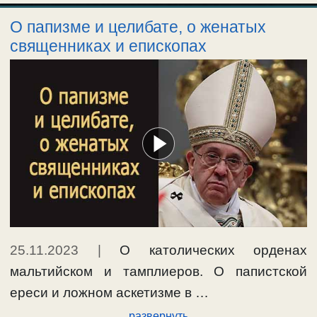
О папизме и целибате, о женатых
священниках и епископах
25.11.2023
|
О католических орденах
мальтийском и тамплиеров. О папистской
ереси и ложном аскетизме в …
развернуть