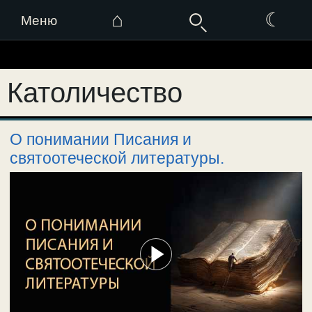
⌂
☾
Меню
Перейти
к
Католичество
содержимому
О понимании Писания и
святоотеческой литературы.