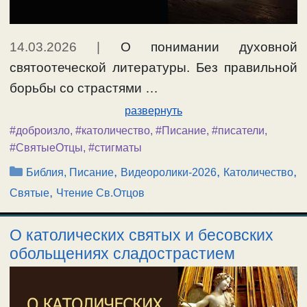
14.03.2026
|
О понимании духовной
святоотеческой литературы. Без правильной
борьбы со страстями …
развернуть
#доброизло
,
#католичество
,
#Писание
,
#писатели
,
#СвятыеОтцы
,
#стигматы
Рубрики
,
,
,
Библия, Писание
Видеоролики-2026
Католичество
,
Святые
Чтение Св.Отцов
О католических святых и бесовских
обольщениях сладострастием