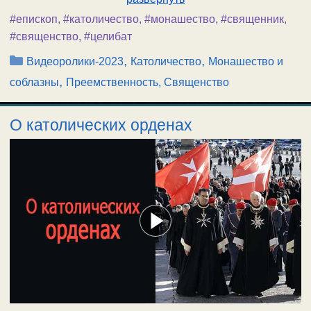
#епископ
,
#католичество
,
#монашество
,
#священник
,
#священство
,
#целибат
Рубрики
,
,
Видеоролики-2023
Католичество
Монашество и
,
соблазны
Преемственность, Священство
О католических орденах