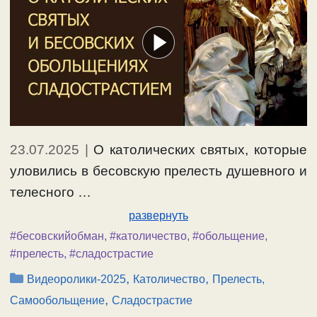
23.07.2025
|
О католических святых, которые
уловились в бесовскую прелесть душевного и
телесного …
развернуть
#бесовскийобман
,
#католичество
,
#обольщение
,
#прелесть
,
#сладострастие
Рубрики
,
,
Видеоролики-2025
Католичество
Прелесть,
,
Самообольщение
Сладострастие