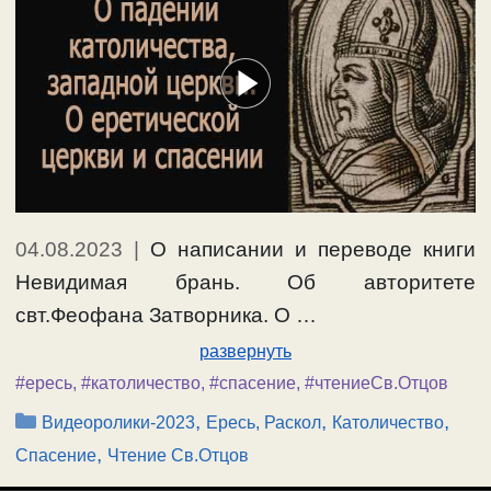
04.08.2023
|
О написании и переводе книги
Невидимая брань. Об авторитете
свт.Феофана Затворника. О …
развернуть
#ересь
,
#католичество
,
#спасение
,
#чтениеСв.Отцов
Рубрики
,
,
,
Видеоролики-2023
Ересь, Раскол
Католичество
,
Спасение
Чтение Св.Отцов