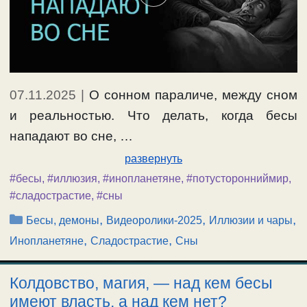
07.11.2025
|
О сонном параличе, между сном
и реальностью. Что делать, когда бесы
нападают во сне, …
развернуть
#бесы
,
#иллюзия
,
#инопланетяне
,
#потусторонниймир
,
#сладострастие
,
#сны
Рубрики
,
,
,
Бесы, демоны
Видеоролики-2025
Иллюзии и чары
,
,
Инопланетяне
Сладострастие
Сны
Колдовство, магия, — над кем бесы
имеют власть, а над кем нет?