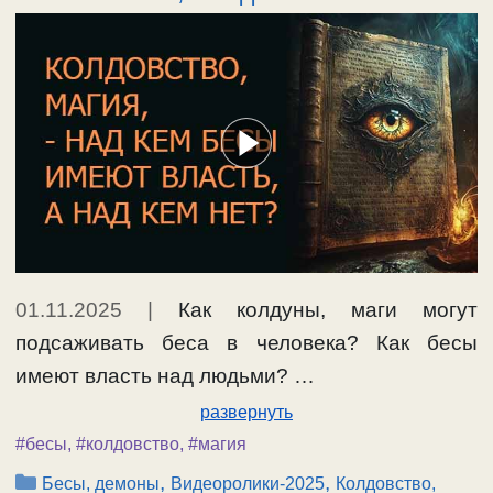
01.11.2025
|
Как колдуны, маги могут
подсаживать беса в человека? Как бесы
имеют власть над людьми? …
развернуть
#бесы
,
#колдовство
,
#магия
Рубрики
,
,
Бесы, демоны
Видеоролики-2025
Колдовство,