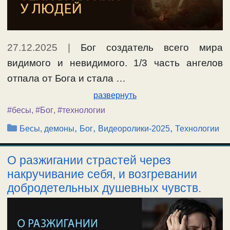
27.12.2025
|
Бог создатель всего мира
видимого и невидимого. 1/3 часть ангелов
отпала от Бога и стала …
развернуть
#бесы
,
#Бог
,
#технологии
Рубрики
,
,
,
Бесы, демоны
Бог
Видеоролики-2025
Технологии
О разжигании страстей через
накручивание себя, и возгревании
добродетельных душевных чувств.