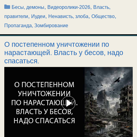
Рубрики
,
,
Бесы, демоны
Видеоролики-2026
Власть,
,
,
,
,
правители
Иудеи
Ненависть, злоба
Общество
Пропаганда, Зомбирование
О постепенном уничтожении по
нарастающей. Власть у бесов, надо
спасаться.