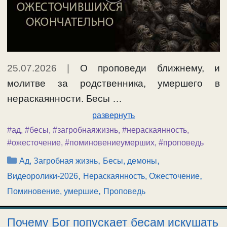
25.07.2026
|
О проповеди ближнему, и
молитве за родственника, умершего в
нераскаянности. Бесы …
развернуть
#ад
,
#бесы
,
#загробнаяжизнь
,
#нераскаянность
,
#ожесточение
,
#поминовениеумерших
,
#проповедь
Рубрики
,
,
Ад, Загробная жизнь
Бесы, демоны
,
,
Видеоролики-2026
Нераскаянность, Ожесточение
,
Поминовение, умершие
Проповедь
Почему Бог попускает бесам искушать