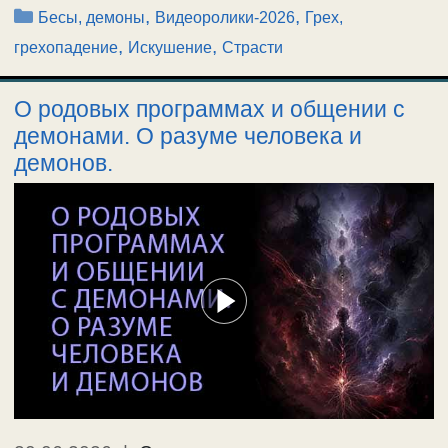
Рубрики
,
,
Бесы, демоны
Видеоролики-2026
Грех,
,
,
грехопадение
Искушение
Страсти
О родовых программах и общении с
демонами. О разуме человека и
демонов.