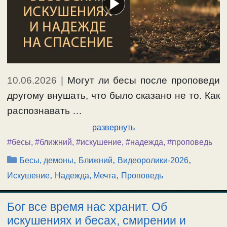
10.06.2026
|
Могут ли бесы после проповеди
другому внушать, что было сказано не то. Как
распознавать …
развернуть
#бесы
,
#ближний
,
#искушение
,
#надежда
,
#проповедь
Рубрики
,
,
,
Бесы, демоны
Ближний
Видеоролики-2026
,
,
Искушение
Надежда, Мечта
Проповедь
Бог все время нас хранит. Об
искушениях и бесах, смирении и