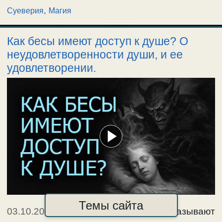
,
Суеверия
Магия
Как бесы имеют доступ к душе? О
неудовлетворенности души, и ее
удовлетворении.
Темы сайта
03.10.2025
|
Как демоны во сне показывают