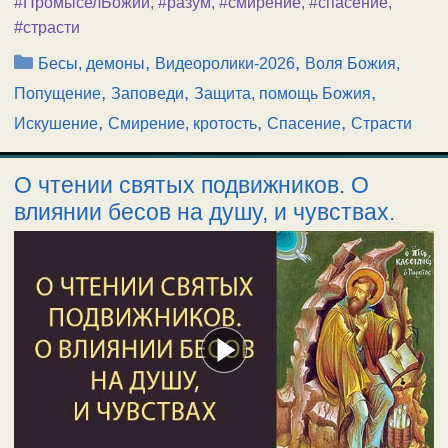
#ПромыселБожий
,
#разум
,
#смирение
,
#спасение
,
#страсти
Рубрики
,
,
Бесы, демоны
Видеоролики-2026
Воля Божия,
,
,
,
Попущение
Заповеди
Защита, помощь Божия
,
,
,
Искушение
Смирение, кротость
Спасение
Страсти
О чтении святых подвижников. О
влиянии бесов на душу, и чувствах.