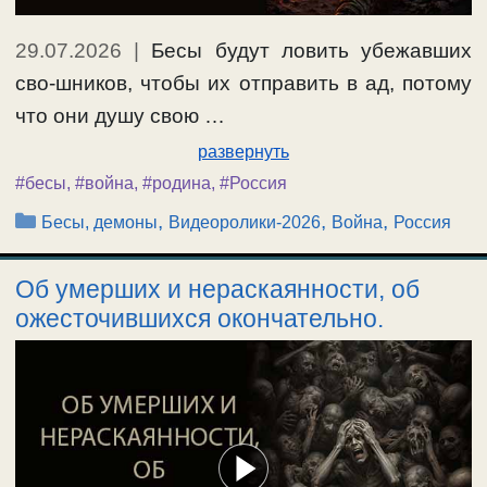
29.07.2026
|
Бесы будут ловить убежавших
сво-шников, чтобы их отправить в ад, потому
что они душу свою …
развернуть
#бесы
,
#война
,
#родина
,
#Россия
Рубрики
,
,
,
Бесы, демоны
Видеоролики-2026
Война
Россия
Об умерших и нераскаянности, об
ожесточившихся окончательно.