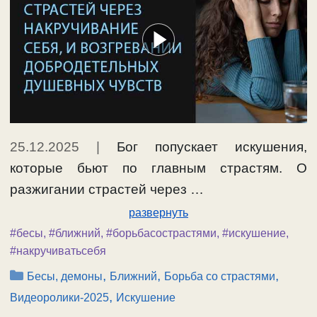
25.12.2025
|
Бог попускает искушения,
которые бьют по главным страстям. О
разжигании страстей через …
развернуть
#бесы
,
#ближний
,
#борьбасострастями
,
#искушение
,
#накручиватьсебя
Рубрики
,
,
,
Бесы, демоны
Ближний
Борьба со страстями
,
Видеоролики-2025
Искушение