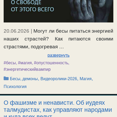
20.06.2026
|
Могут ли бесы питаться энергией
наших страстей? Как питаются своими
страстями, подогревая …
развернуть
#бесы
,
#магия
,
#опустошенность
,
#энергетическийвампир
Рубрики
,
,
,
Бесы, демоны
Видеоролики-2026
Магия
Психология
О фашизме и ненависти. Об иудеях
талмудистах, как управляют народами
и куда всех ведут.