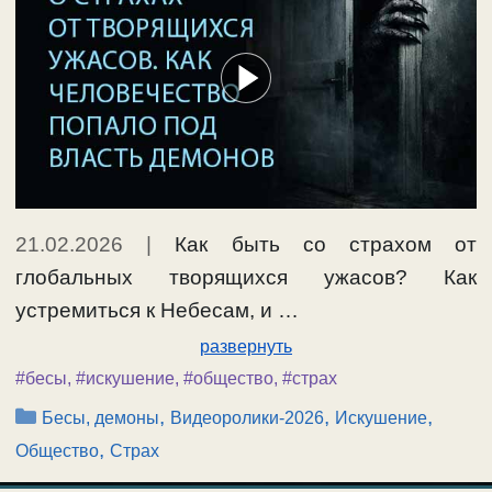
21.02.2026
|
Как быть со страхом от
глобальных творящихся ужасов? Как
устремиться к Небесам, и …
развернуть
#бесы
,
#искушение
,
#общество
,
#страх
Рубрики
,
,
,
Бесы, демоны
Видеоролики-2026
Искушение
,
Общество
Страх