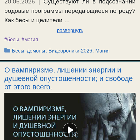
20.06.2026
|
Существуют ли в подсознании
родовые программы передающиеся по роду?
Как бесы и целители …
развернуть
#бесы
,
#магия
Рубрики
,
,
Бесы, демоны
Видеоролики-2026
Магия
О вампиризме, лишении энергии и
душевной опустошенности; и свободе
от этого всего.