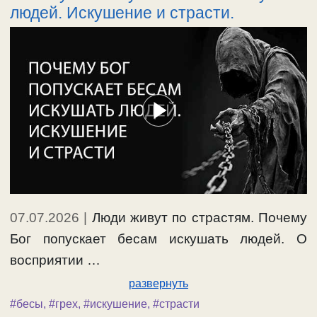
людей. Искушение и страсти.
07.07.2026
|
Люди живут по страстям. Почему
Бог попускает бесам искушать людей. О
восприятии …
развернуть
#бесы
,
#грех
,
#искушение
,
#страсти