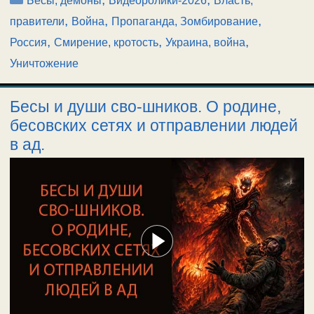
Бесы, демоны
Видеоролики-2026
Власть,
,
,
,
правители
Война
Пропаганда, Зомбирование
,
,
,
Россия
Смирение, кротость
Украина, война
Уничтожение
Бесы и души сво-шников. О родине,
бесовских сетях и отправлении людей
в ад.