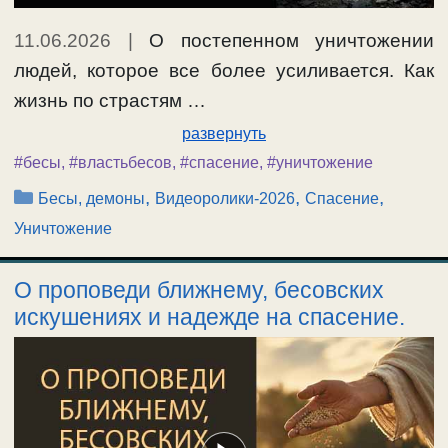
11.06.2026
|
О постепенном уничтожении
людей, которое все более усиливается. Как
жизнь по страстям …
развернуть
#бесы
,
#властьбесов
,
#спасение
,
#уничтожение
Рубрики
,
,
,
Бесы, демоны
Видеоролики-2026
Спасение
Уничтожение
О проповеди ближнему, бесовских
искушениях и надежде на спасение.