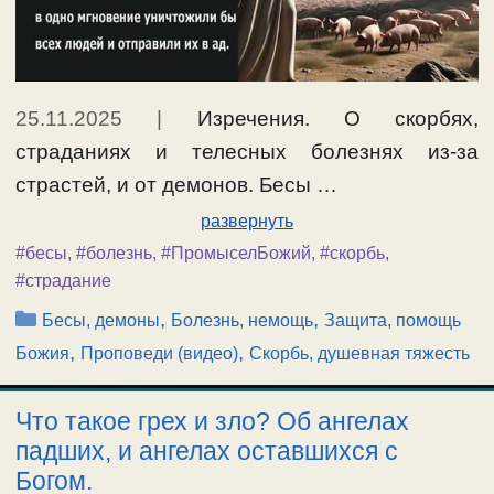
25.11.2025
|
Изречения. О скорбях,
страданиях и телесных болезнях из-за
страстей, и от демонов. Бесы …
развернуть
#бесы
,
#болезнь
,
#ПромыселБожий
,
#скорбь
,
#страдание
Рубрики
,
,
Бесы, демоны
Болезнь, немощь
Защита, помощь
,
,
Божия
Проповеди (видео)
Скорбь, душевная тяжесть
Что такое грех и зло? Об ангелах
падших, и ангелах оставшихся с
Богом.