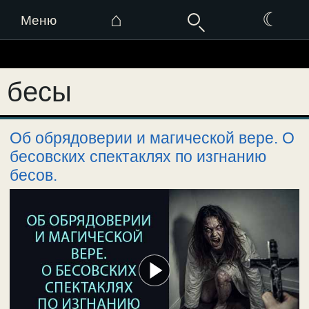
⌂
☾
Меню
Перейти
к
бесы
содержимому
Об обрядоверии и магической вере. О
бесовских спектаклях по изгнанию
бесов.