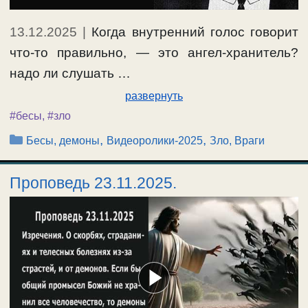
13.12.2025
|
Когда внутренний голос говорит
что-то правильно, — это ангел-хранитель?
надо ли слушать …
развернуть
#бесы
,
#зло
Рубрики
,
,
Бесы, демоны
Видеоролики-2025
Зло, Враги
Проповедь 23.11.2025.