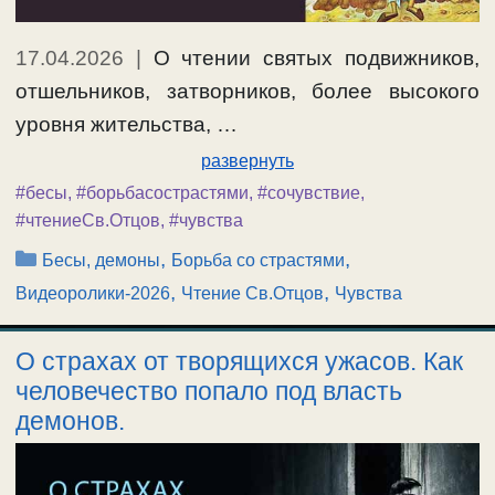
17.04.2026
|
О чтении святых подвижников,
отшельников, затворников, более высокого
уровня жительства, …
развернуть
#бесы
,
#борьбасострастями
,
#сочувствие
,
#чтениеСв.Отцов
,
#чувства
Рубрики
,
,
Бесы, демоны
Борьба со страстями
,
,
Видеоролики-2026
Чтение Св.Отцов
Чувства
О страхах от творящихся ужасов. Как
человечество попало под власть
демонов.