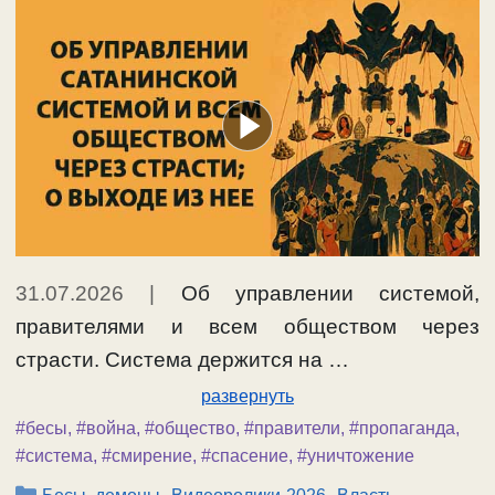
31.07.2026
|
Об управлении системой,
правителями и всем обществом через
страсти. Система держится на …
развернуть
#бесы
,
#война
,
#общество
,
#правители
,
#пропаганда
,
#система
,
#смирение
,
#спасение
,
#уничтожение
Рубрики
,
,