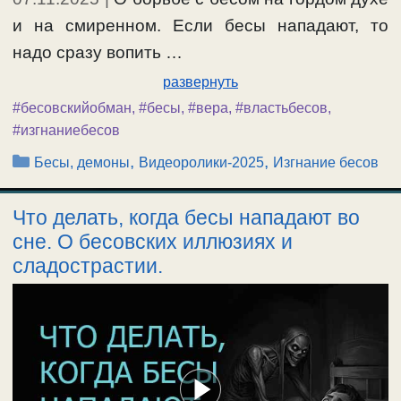
и на смиренном. Если бесы нападают, то
надо сразу вопить …
развернуть
#бесовскийобман
,
#бесы
,
#вера
,
#властьбесов
,
#изгнаниебесов
Рубрики
,
,
Бесы, демоны
Видеоролики-2025
Изгнание бесов
Что делать, когда бесы нападают во
сне. О бесовских иллюзиях и
сладострастии.