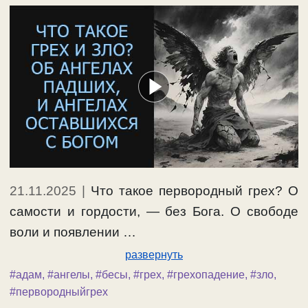
21.11.2025
|
Что такое первородный грех? О
самости и гордости, — без Бога. О свободе
воли и появлении …
развернуть
#адам
,
#ангелы
,
#бесы
,
#грех
,
#грехопадение
,
#зло
,
#первородныйгрех