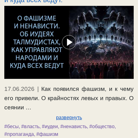
17.06.2026
|
Как появился фашизм, и к чему
его привели. О крайностях левых и правых. О
сеянии …
развернуть
#бесы
,
#власть
,
#иудеи
,
#ненависть
,
#общество
,
#пропаганда
,
#фашизм