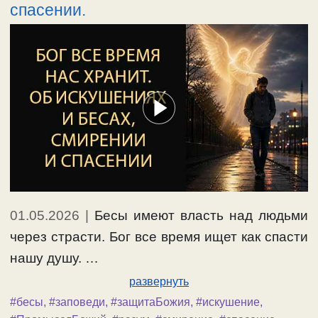
спасении.
01.05.2026
|
Бесы имеют власть над людьми
через страсти. Бог все время ищет как спасти
нашу душу. …
развернуть
#бесы
,
#заповеди
,
#защитаБожия
,
#искушение
,