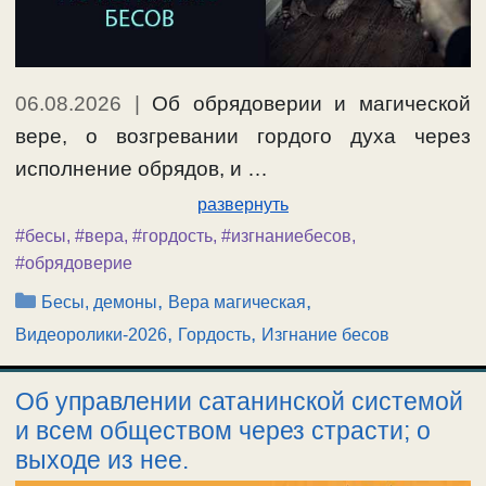
06.08.2026
|
Об обрядоверии и магической
вере, о возгревании гордого духа через
исполнение обрядов, и …
развернуть
#бесы
,
#вера
,
#гордость
,
#изгнаниебесов
,
#обрядоверие
Рубрики
,
,
Бесы, демоны
Вера магическая
,
,
Видеоролики-2026
Гордость
Изгнание бесов
Об управлении сатанинской системой
и всем обществом через страсти; о
выходе из нее.