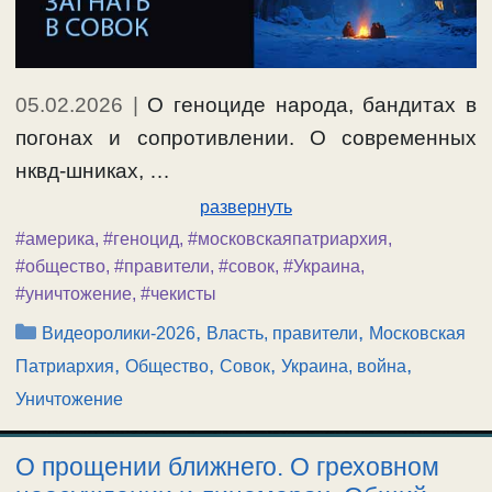
05.02.2026
|
О геноциде народа, бандитах в
погонах и сопротивлении. О современных
нквд-шниках, …
развернуть
#америка
,
#геноцид
,
#московскаяпатриархия
,
#общество
,
#правители
,
#совок
,
#Украина
,
#уничтожение
,
#чекисты
Рубрики
,
,
Видеоролики-2026
Власть, правители
Московская
,
,
,
,
Патриархия
Общество
Совок
Украина, война
Уничтожение
О прощении ближнего. О греховном