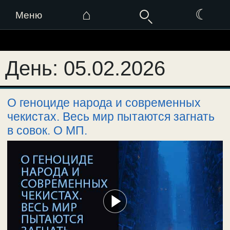
⌂
☾
Меню
Перейти
к
День:
05.02.2026
содержимому
О геноциде народа и современных
чекистах. Весь мир пытаются загнать
в совок. О МП.