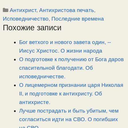
o
e
a
т
Рубрики
Антихрист
,
Антихристова печать
,
p
l
c
п
y
e
e
р
Исповедничество
,
Последние времена
L
g
b
а
Похожие записи
i
r
o
в
n
a
o
и
Бог ветхого и нового завета один, -­
k
m
k
т
Иисус Христос. О жизни народа
ь
О подготовке к получению от Бога даров
спасительной благодати. Об
исповедничестве.
О лицемерном признании царя Николая
II, и подготовке к антихристу. Об
антихристе.
Лучше пострадать и быть убитым, чем
согласиться идти на СВО. О погибших
на СВО.