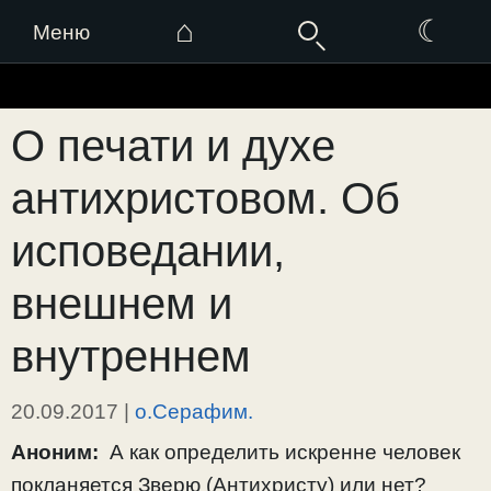
⌂
☾
Меню
Перейти
к
О печати и духе
содержимому
антихристовом. Об
исповедании,
внешнем и
внутреннем
20.09.2017
|
о.Серафим.
Аноним:
А как определить искренне человек
покланяется Зверю (Антихристу) или нет?