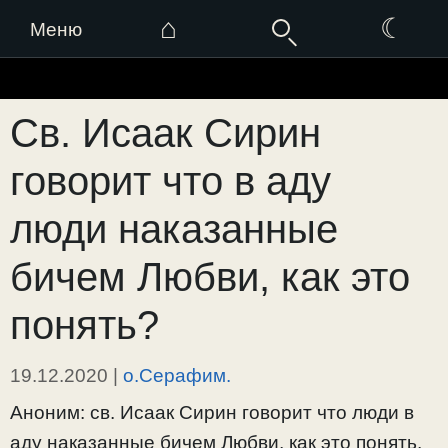
⌂
☾
Меню
Перейти
к
Св. Исаак Сирин
содержимому
говорит что в аду
люди наказанные
бичем Любви, как это
понять?
19.12.2020
|
о.Серафим.
Аноним: св. Исаак Сирин говорит что люди в
аду наказанные бичем Любви, как это понять,