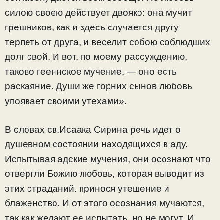
силою своею действует двояко: она мучит
грешников, как и здесь случается другу
терпеть от друга, и веселит собою соблюдших
долг свой. И вот, по моему рассуждению,
таково гееннское мучение, — оно есть
раскаяние. Души же горних сынов любовь
упоявает своими утехами».
В словах св.Исаака Сирина речь идет о
душевном состоянии находящихся в аду.
Испытывая адские мучения, они осознают что
отвергли Божию любовь, которая выводит из
этих страданий, принося утешение и
блаженство. И от этого осознания мучаются,
так как желают ее испытать, но не могут. И