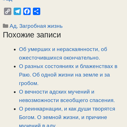
C
T
F
О
o
e
a
т
Рубрики
Ад, Загробная жизнь
p
l
c
п
Похожие записи
y
e
e
р
L
g
b
а
i
r
o
в
Об умерших и нераскаянности, об
n
a
o
и
ожесточившихся окончательно.
k
m
k
т
О разных состояниях и блаженствах в
ь
Раю. Об одной жизни на земле и за
гробом.
О вечности адских мучений и
невозможности всеобщего спасения.
О реинкарнации, и как души творятся
Богом. О земной жизни, и причине
мучений в аду.