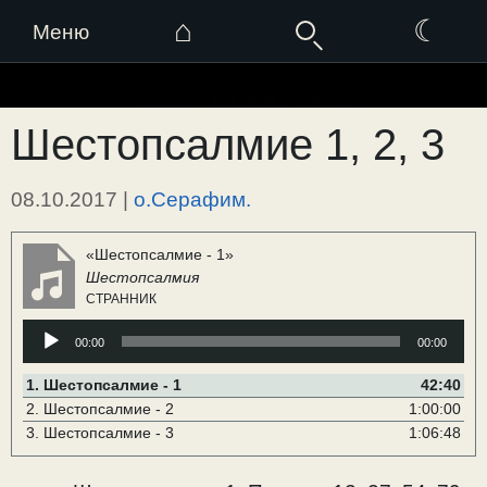
⌂
☾
Меню
Перейти
к
Шестопсалмие 1, 2, 3
содержимому
08.10.2017
|
о.Серафим.
«Шестопсалмие - 1»
Шестопсалмия
СТРАННИК
Аудиоплеер
00:00
00:00
1.
Шестопсалмие - 1
42:40
2.
Шестопсалмие - 2
1:00:00
3.
Шестопсалмие - 3
1:06:48