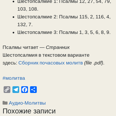
Шестопсалмие 1: Псалмы 12, 27, 54, 79,
103, 108.
Шестопсалмие 2: Псалмы 115, 2, 116, 4,
132, 7.
Шестопсалмие 3: Псалмы 1, 3, 5, 6, 8, 9.
Псалмы читает —
Странник
Шестопсалмия в текстовом варианте
здесь:
Сборник почасовых молитв
(file .pdf)
.
#молитва
C
T
F
О
o
e
a
т
Рубрики
Аудио-Молитвы
p
l
c
п
Похожие записи
y
e
e
р