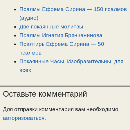
L
g
b
а
i
r
o
в
Псалмы Ефрема Сирина — 150 псалмов
n
a
o
и
(аудио)
k
m
k
т
Две покаянные молитвы
ь
Псалмы Игнатия Брянчанинова
Псалтирь Ефрема Сирина — 50
псалмов
Покаянные Часы, Изобразительны, для
всех
Оставьте комментарий
Для отправки комментария вам необходимо
авторизоваться
.