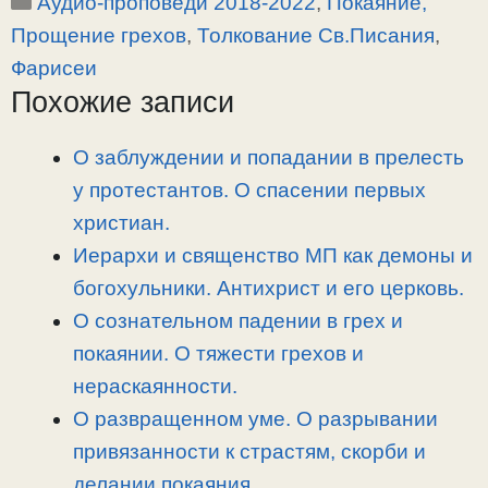
Рубрики
Аудио-проповеди 2018-2022
,
Покаяние,
p
l
c
п
y
e
e
р
Прощение грехов
,
Толкование Св.Писания
,
L
g
b
а
Фарисеи
i
r
o
в
Похожие записи
n
a
o
и
k
m
k
т
О заблуждении и попадании в прелесть
ь
у протестантов. О спасении первых
христиан.
Иерархи и священство МП как демоны и
богохульники. Антихрист и его церковь.
О сознательном падении в грех и
покаянии. О тяжести грехов и
нераскаянности.
О развращенном уме. О разрывании
привязанности к страстям, скорби и
делании покаяния.