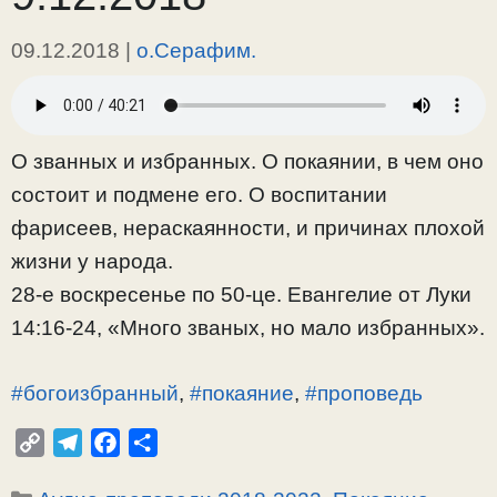
09.12.2018
|
о.Серафим.
О званных и избранных. О покаянии, в чем оно
состоит и подмене его. О воспитании
фарисеев, нераскаянности, и причинах плохой
жизни у народа.
28-е воскресенье по 50-це. Евангелие от Луки
14:16-24, «Много званых, но мало избранных».
#богоизбранный
,
#покаяние
,
#проповедь
C
T
F
О
o
e
a
т