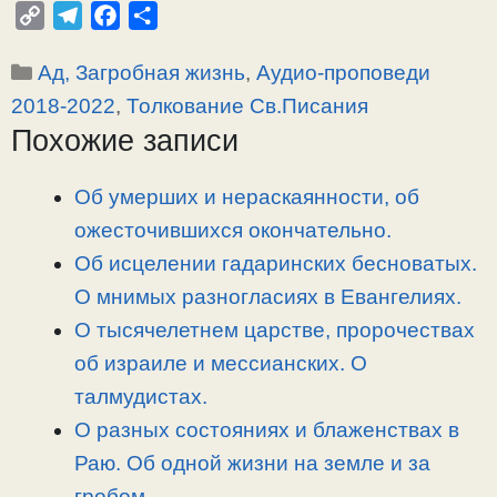
C
T
F
О
o
e
a
т
Рубрики
Ад, Загробная жизнь
,
Аудио-проповеди
p
l
c
п
y
e
e
р
2018-2022
,
Толкование Св.Писания
L
g
b
а
Похожие записи
i
r
o
в
n
a
o
и
Об умерших и нераскаянности, об
k
m
k
т
ожесточившихся окончательно.
ь
Об исцелении гадаринских бесноватых.
О мнимых разногласиях в Евангелиях.
О тысячелетнем царстве, пророчествах
об израиле и мессианских. О
талмудистах.
О разных состояниях и блаженствах в
Раю. Об одной жизни на земле и за
гробом.