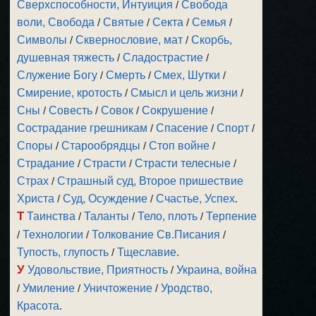
Сверхспособности, Интуиция
/
Свобода
воли, Свобода
/
Святые
/
Секта
/
Семья
/
Символы
/
Сквернословие, мат
/
Скорбь,
душевная тяжесть
/
Сладострастие
/
Служение Богу
/
Смерть
/
Смех, Шутки
/
Смирение, кротость
/
Смысл и цель жизни
/
Сны
/
Совесть
/
Совок
/
Сокрушение
/
Сострадание грешникам
/
Спасение
/
Спорт
/
Споры
/
Старообрядцы
/
Стоп войне
/
Страдание
/
Страсти
/
Страсти телесные
/
Страх
/
Страшный суд, Второе пришествие
Христа
/
Суд, Осуждение
/
Счастье, Успех
.
Т
Таинства
/
Таланты
/
Тело, плоть
/
Терпение
/
Технологии
/
Толкование Св.Писания
/
Тупость, глупость
/
Тщеславие
.
У
Удовольствие, Приятность
/
Украина, война
/
Умиление
/
Уничтожение
/
Уродство,
Красота
.