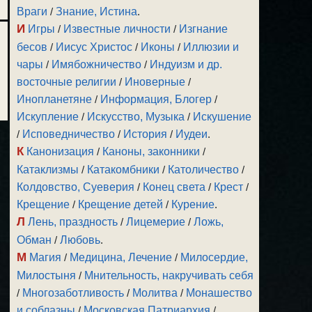
Враги
/
Знание, Истина
.
И
Игры
/
Известные личности
/
Изгнание
бесов
/
Иисус Христос
/
Иконы
/
Иллюзии и
чары
/
Имябожничество
/
Индуизм и др.
восточные религии
/
Иноверные
/
Инопланетяне
/
Информация, Блогер
/
Искупление
/
Искусство, Музыка
/
Искушение
/
Исповедничество
/
История
/
Иудеи
.
К
Канонизация
/
Каноны, законники
/
Катаклизмы
/
Катакомбники
/
Католичество
/
Колдовство, Суеверия
/
Конец света
/
Крест
/
Крещение
/
Крещение детей
/
Курение
.
Л
Лень, праздность
/
Лицемерие
/
Ложь,
Обман
/
Любовь
.
М
Магия
/
Медицина, Лечение
/
Милосердие,
Милостыня
/
Мнительность, накручивать себя
/
Многозаботливость
/
Молитва
/
Монашество
и соблазны
/
Московская Патриархия
/