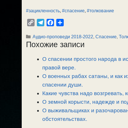
#зацикленность
,
#спасение
,
#толкование
C
T
F
О
o
e
a
т
Рубрики
Аудио-проповеди 2018-2022
,
Спасение
,
Тол
p
l
c
п
Похожие записи
y
e
e
р
L
g
b
а
О спасении простого народа в ис
i
r
o
в
n
правой вере.
a
o
и
k
m
k
т
О военных рабах сатаны, и как и
ь
спасении души.
Какие чувства надо возгревать, к
О земной корысти, надежде и по
О выживальщиках и разочарован
обстоятельствах.