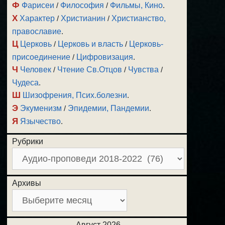
Ф
Фарисеи
/
Философия
/
Фильмы, Кино
.
Х
Характер
/
Христианин
/
Христианство,
православие
.
Ц
Церковь
/
Церковь и власть
/
Церковь-
присоединение
/
Цифровизация
.
Ч
Человек
/
Чтение Св.Отцов
/
Чувства
/
Чудеса
.
Ш
Шизофрения, Псих.болезни
.
Э
Экуменизм
/
Эпидемии, Пандемии
.
Я
Язычество
.
Рубрики
Архивы
Август 2026