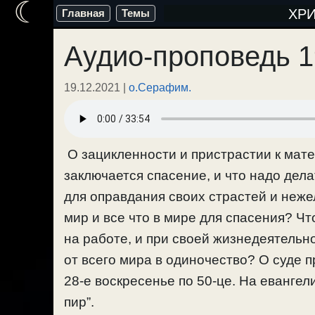
☾
Перейти
ХР
Главная
Темы
к
Аудио-проповедь 1
содержимому
19.12.2021
|
о.Серафим.
О зацикленности и пристрастии к мат
заключается спасение, и что надо дел
для оправдания своих страстей и неже
мир и все что в мире для спасения? Чт
на работе, и при своей жизнедеятельно
от всего мира в одиночество? О суде 
28-е воскресенье по 50-це. На евангел
пир”.