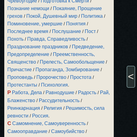
Чревоугодие
/
Подготовка к Смерти
/
Познание немощи
/
Покаяние, Прощение
грехов
/
Покой, Душевный мир
/
Политика
/
Поминовение, умершие
/
Понятия
/
Последнее время
/
Послушание
/
Пост
/
Похоть
/
Правда, Справедливость
/
Празднование праздников
/
Предведение,
Предопределение
/
Преемственность,
Священство
/
Прелесть, Самообольщение
/
Причастие
/
Пропаганда, Зомбирование
/
<
Проповедь
/
Пророчество
/
Простота
/
Протестанты
/
Психология
.
Р
Работа, Дела
/
Равнодушие
/
Радость
/
Рай,
Блаженство
/
Рассудительность
/
Реинкарнация
/
Религия
/
Решимость, сила
ревности
/
Россия
.
С
Самомнение, Самоуверенность
/
Самооправдание
/
Самоубийство
/