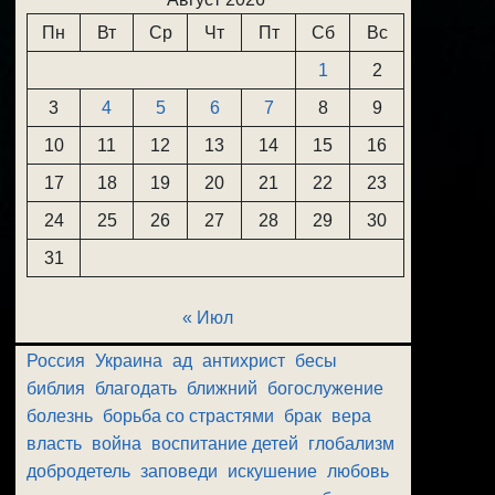
Пн
Вт
Ср
Чт
Пт
Сб
Вс
1
2
3
4
5
6
7
8
9
10
11
12
13
14
15
16
17
18
19
20
21
22
23
24
25
26
27
28
29
30
31
« Июл
Россия
Украина
ад
антихрист
бесы
библия
благодать
ближний
богослужение
болезнь
борьба со страстями
брак
вера
власть
война
воспитание детей
глобализм
добродетель
заповеди
искушение
любовь