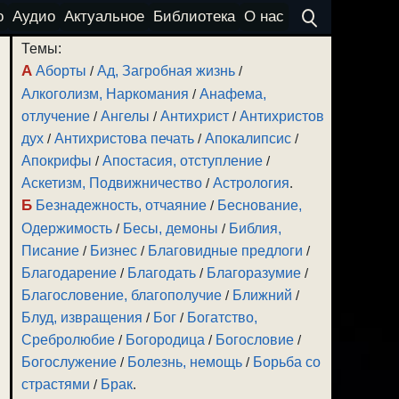
о
Аудио
Актуальное
Библиотека
О нас
Темы:
А
Аборты
/
Ад, Загробная жизнь
/
Алкоголизм, Наркомания
/
Анафема,
отлучение
/
Ангелы
/
Антихрист
/
Антихристов
дух
/
Антихристова печать
/
Апокалипсис
/
Апокрифы
/
Апостасия, отступление
/
Аскетизм, Подвижничество
/
Астрология
.
Б
Безнадежность, отчаяние
/
Беснование,
Одержимость
/
Бесы, демоны
/
Библия,
Писание
/
Бизнес
/
Благовидные предлоги
/
Благодарение
/
Благодать
/
Благоразумие
/
Благословение, благополучие
/
Ближний
/
Блуд, извращения
/
Бог
/
Богатство,
Сребролюбие
/
Богородица
/
Богословие
/
Богослужение
/
Болезнь, немощь
/
Борьба со
страстями
/
Брак
.