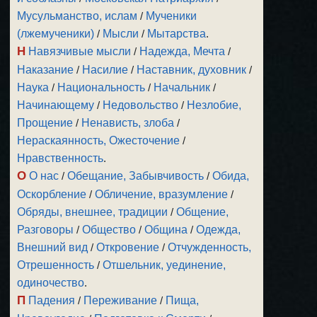
Мусульманство, ислам
/
Мученики
(лжемученики)
/
Мысли
/
Мытарства
.
Н
Навязчивые мысли
/
Надежда, Мечта
/
Наказание
/
Насилие
/
Наставник, духовник
/
Наука
/
Национальность
/
Начальник
/
Начинающему
/
Недовольство
/
Незлобие,
Прощение
/
Ненависть, злоба
/
Нераскаянность, Ожесточение
/
Нравственность
.
О
О нас
/
Обещание, Забывчивость
/
Обида,
Оскорбление
/
Обличение, вразумление
/
Обряды, внешнее, традиции
/
Общение,
Разговоры
/
Общество
/
Община
/
Одежда,
Внешний вид
/
Откровение
/
Отчужденность,
Отрешенность
/
Отшельник, уединение,
одиночество
.
П
Падения
/
Переживание
/
Пища,