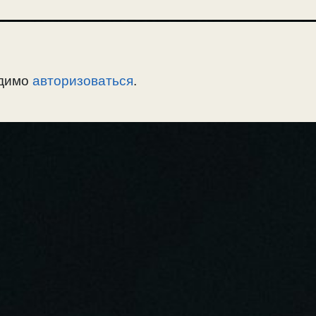
одимо
авторизоваться
.