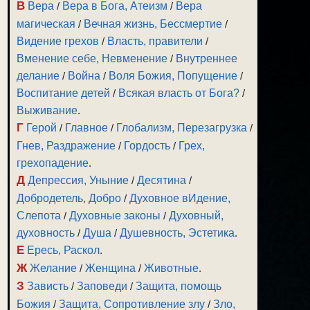
В
Вера
/
Вера в Бога, Атеизм
/
Вера
магическая
/
Вечная жизнь, Бессмертие
/
Видение грехов
/
Власть, правители
/
Вменение себе, Невменение
/
Внутреннее
делание
/
Война
/
Воля Божия, Попущение
/
Воспитание детей
/
Всякая власть от Бога?
/
Выживание
.
Г
Герой
/
Главное
/
Глобализм, Перезагрузка
/
Гнев, Раздражение
/
Гордость
/
Грех,
грехопадение
.
Д
Депрессия, Уныние
/
Десятина
/
Добродетель, Добро
/
Духовное вИдение,
Слепота
/
Духовные законы
/
Духовный,
духовность
/
Душа
/
Душевность, Эстетика
.
Е
Ересь, Раскол
.
Ж
Желание
/
Женщина
/
Животные
.
З
Зависть
/
Заповеди
/
Защита, помощь
Божия
/
Защита, Сопротивление злу
/
Зло,