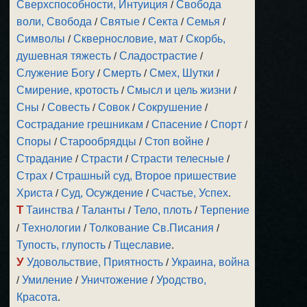
Сверхспособности, Интуиция
/
Свобода
воли, Свобода
/
Святые
/
Секта
/
Семья
/
Символы
/
Сквернословие, мат
/
Скорбь,
душевная тяжесть
/
Сладострастие
/
Служение Богу
/
Смерть
/
Смех, Шутки
/
Смирение, кротость
/
Смысл и цель жизни
/
Сны
/
Совесть
/
Совок
/
Сокрушение
/
Сострадание грешникам
/
Спасение
/
Спорт
/
Споры
/
Старообрядцы
/
Стоп войне
/
Страдание
/
Страсти
/
Страсти телесные
/
Страх
/
Страшный суд, Второе пришествие
Христа
/
Суд, Осуждение
/
Счастье, Успех
.
Т
Таинства
/
Таланты
/
Тело, плоть
/
Терпение
/
Технологии
/
Толкование Св.Писания
/
Тупость, глупость
/
Тщеславие
.
У
Удовольствие, Приятность
/
Украина, война
/
Умиление
/
Уничтожение
/
Уродство,
Красота
.