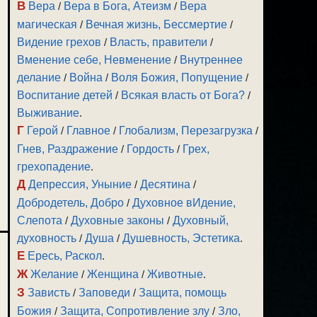
В
Вера
/
Вера в Бога, Атеизм
/
Вера
магическая
/
Вечная жизнь, Бессмертие
/
Видение грехов
/
Власть, правители
/
Вменение себе, Невменение
/
Внутреннее
делание
/
Война
/
Воля Божия, Попущение
/
Воспитание детей
/
Всякая власть от Бога?
/
Выживание
.
Г
Герой
/
Главное
/
Глобализм, Перезагрузка
/
Гнев, Раздражение
/
Гордость
/
Грех,
грехопадение
.
Д
Депрессия, Уныние
/
Десятина
/
Добродетель, Добро
/
Духовное вИдение,
Слепота
/
Духовные законы
/
Духовный,
духовность
/
Душа
/
Душевность, Эстетика
.
Е
Ересь, Раскол
.
Ж
Желание
/
Женщина
/
Животные
.
З
Зависть
/
Заповеди
/
Защита, помощь
Божия
/
Защита, Сопротивление злу
/
Зло,