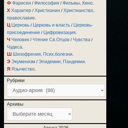
Ф
Фарисеи
/
Философия
/
Фильмы, Кино
.
Х
Характер
/
Христианин
/
Христианство,
православие
.
Ц
Церковь
/
Церковь и власть
/
Церковь-
присоединение
/
Цифровизация
.
Ч
Человек
/
Чтение Св.Отцов
/
Чувства
/
Чудеса
.
Ш
Шизофрения, Псих.болезни
.
Э
Экуменизм
/
Эпидемии, Пандемии
.
Я
Язычество
.
Рубрики
Архивы
Август 2026