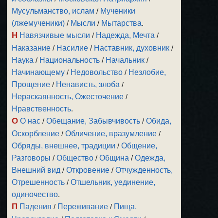
Мусульманство, ислам
/
Мученики
(лжемученики)
/
Мысли
/
Мытарства
.
Н
Навязчивые мысли
/
Надежда, Мечта
/
Наказание
/
Насилие
/
Наставник, духовник
/
Наука
/
Национальность
/
Начальник
/
Начинающему
/
Недовольство
/
Незлобие,
Прощение
/
Ненависть, злоба
/
Нераскаянность, Ожесточение
/
Нравственность
.
О
О нас
/
Обещание, Забывчивость
/
Обида,
Оскорбление
/
Обличение, вразумление
/
Обряды, внешнее, традиции
/
Общение,
Разговоры
/
Общество
/
Община
/
Одежда,
Внешний вид
/
Откровение
/
Отчужденность,
Отрешенность
/
Отшельник, уединение,
одиночество
.
П
Падения
/
Переживание
/
Пища,