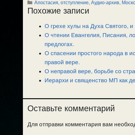
Рубрики
Апостасия, отступление
,
Аудио-архив
,
Моско
p
l
c
п
Похожие записи
y
e
e
р
L
g
b
а
О грехе хулы на Духа Святого, и
i
r
o
в
n
О чтении Евангелия, Писания, л
a
o
и
k
m
k
т
предлогах.
ь
О спасении простого народа в ис
правой вере.
О неправой вере, борьбе со стр
Иерархи и священство МП как де
Оставьте комментарий
Для отправки комментария вам необх