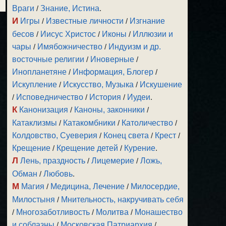
Враги
/
Знание, Истина
.
И
Игры
/
Известные личности
/
Изгнание
бесов
/
Иисус Христос
/
Иконы
/
Иллюзии и
чары
/
Имябожничество
/
Индуизм и др.
восточные религии
/
Иноверные
/
Инопланетяне
/
Информация, Блогер
/
Искупление
/
Искусство, Музыка
/
Искушение
/
Исповедничество
/
История
/
Иудеи
.
К
Канонизация
/
Каноны, законники
/
Катаклизмы
/
Катакомбники
/
Католичество
/
Колдовство, Суеверия
/
Конец света
/
Крест
/
Крещение
/
Крещение детей
/
Курение
.
Л
Лень, праздность
/
Лицемерие
/
Ложь,
Обман
/
Любовь
.
М
Магия
/
Медицина, Лечение
/
Милосердие,
Милостыня
/
Мнительность, накручивать себя
/
Многозаботливость
/
Молитва
/
Монашество
и соблазны
/
Московская Патриархия
/