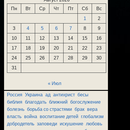
Пн
Вт
Ср
Чт
Пт
Сб
Вс
1
2
3
4
5
6
7
8
9
10
11
12
13
14
15
16
17
18
19
20
21
22
23
24
25
26
27
28
29
30
31
« Июл
Россия
Украина
ад
антихрист
бесы
библия
благодать
ближний
богослужение
болезнь
борьба со страстями
брак
вера
власть
война
воспитание детей
глобализм
добродетель
заповеди
искушение
любовь