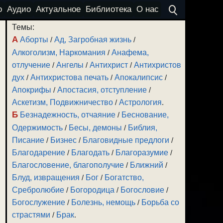
о
Аудио
Актуальное
Библиотека
О нас
Темы:
А
Аборты
/
Ад, Загробная жизнь
/
Алкоголизм, Наркомания
/
Анафема,
отлучение
/
Ангелы
/
Антихрист
/
Антихристов
дух
/
Антихристова печать
/
Апокалипсис
/
Апокрифы
/
Апостасия, отступление
/
Аскетизм, Подвижничество
/
Астрология
.
Б
Безнадежность, отчаяние
/
Беснование,
Одержимость
/
Бесы, демоны
/
Библия,
Писание
/
Бизнес
/
Благовидные предлоги
/
Благодарение
/
Благодать
/
Благоразумие
/
Благословение, благополучие
/
Ближний
/
Блуд, извращения
/
Бог
/
Богатство,
Сребролюбие
/
Богородица
/
Богословие
/
Богослужение
/
Болезнь, немощь
/
Борьба со
страстями
/
Брак
.