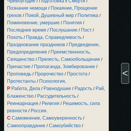
Чревоугодие
/
Подготовка к Смерти
/
Познание немощи
/
Покаяние, Прощение
грехов
/
Покой, Душевный мир
/
Политика
/
Поминовение, умершие
/
Понятия
/
Последнее время
/
Послушание
/
Пост
/
Похоть
/
Правда, Справедливость
/
Празднование праздников
/
Предведение,
Предопределение
/
Преемственность,
Священство
/
Прелесть, Самообольщение
/
Причастие
/
Пропаганда, Зомбирование
/
<
Проповедь
/
Пророчество
/
Простота
/
Протестанты
/
Психология
.
Р
Работа, Дела
/
Равнодушие
/
Радость
/
Рай,
Блаженство
/
Рассудительность
/
Реинкарнация
/
Религия
/
Решимость, сила
ревности
/
Россия
.
С
Самомнение, Самоуверенность
/
Самооправдание
/
Самоубийство
/