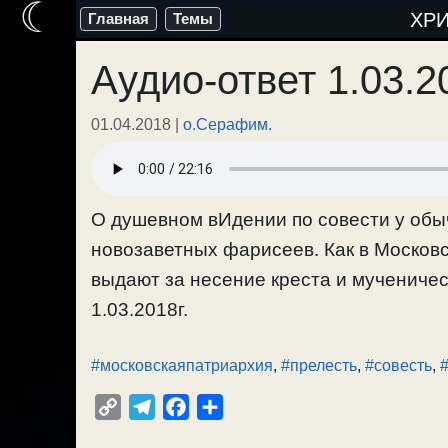
☾
Перейти
ХР
Главная
Темы
к
Аудио-ответ 1.03.2
содержимому
01.04.2018
|
о.Серафим.
О душевном вИдении по совести у об
новозаветных фарисеев. Как в Москов
выдают за несение креста и мучениче
1.03.2018г.
#московскаяпатриархия
,
#прелесть
,
#совесть
,
C
T
F
О
o
e
a
т