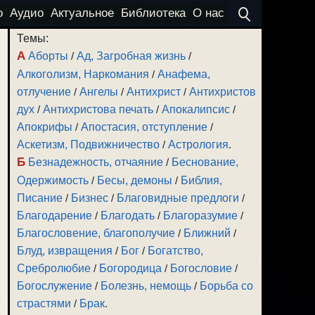
о
Аудио
Актуальное
Библиотека
О нас
Темы:
А
Аборты
/
Ад, Загробная жизнь
/
Алкоголизм, Наркомания
/
Анафема,
отлучение
/
Ангелы
/
Антихрист
/
Антихристов
дух
/
Антихристова печать
/
Апокалипсис
/
Апокрифы
/
Апостасия, отступление
/
Аскетизм, Подвижничество
/
Астрология
.
Б
Безнадежность, отчаяние
/
Беснование,
Одержимость
/
Бесы, демоны
/
Библия,
Писание
/
Бизнес
/
Благовидные предлоги
/
Благодарение
/
Благодать
/
Благоразумие
/
Благословение, благополучие
/
Ближний
/
Блуд, извращения
/
Бог
/
Богатство,
Сребролюбие
/
Богородица
/
Богословие
/
Богослужение
/
Болезнь, немощь
/
Борьба со
страстями
/
Брак
.