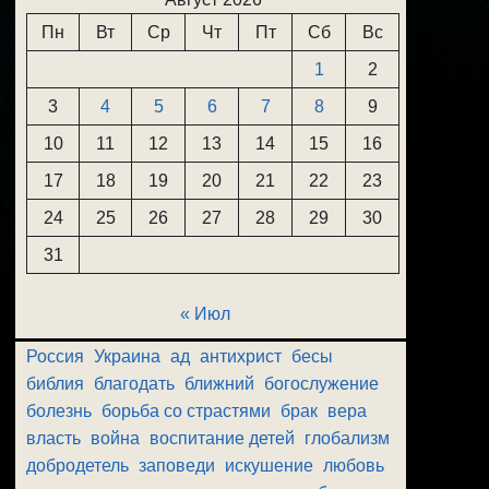
Пн
Вт
Ср
Чт
Пт
Сб
Вс
1
2
3
4
5
6
7
8
9
10
11
12
13
14
15
16
17
18
19
20
21
22
23
24
25
26
27
28
29
30
31
« Июл
Россия
Украина
ад
антихрист
бесы
библия
благодать
ближний
богослужение
болезнь
борьба со страстями
брак
вера
власть
война
воспитание детей
глобализм
добродетель
заповеди
искушение
любовь