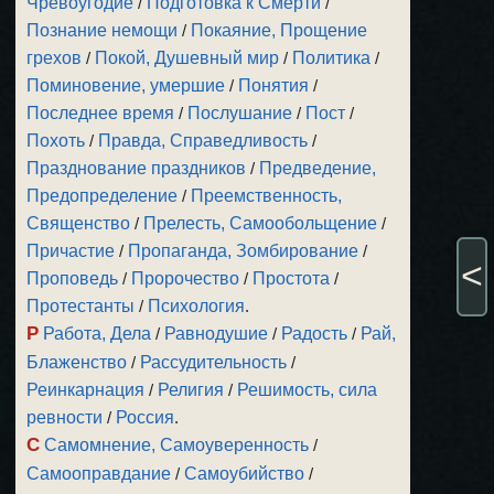
Чревоугодие
/
Подготовка к Смерти
/
Познание немощи
/
Покаяние, Прощение
грехов
/
Покой, Душевный мир
/
Политика
/
Поминовение, умершие
/
Понятия
/
Последнее время
/
Послушание
/
Пост
/
Похоть
/
Правда, Справедливость
/
Празднование праздников
/
Предведение,
Предопределение
/
Преемственность,
Священство
/
Прелесть, Самообольщение
/
Причастие
/
Пропаганда, Зомбирование
/
<
Проповедь
/
Пророчество
/
Простота
/
Протестанты
/
Психология
.
Р
Работа, Дела
/
Равнодушие
/
Радость
/
Рай,
Блаженство
/
Рассудительность
/
Реинкарнация
/
Религия
/
Решимость, сила
ревности
/
Россия
.
С
Самомнение, Самоуверенность
/
Самооправдание
/
Самоубийство
/