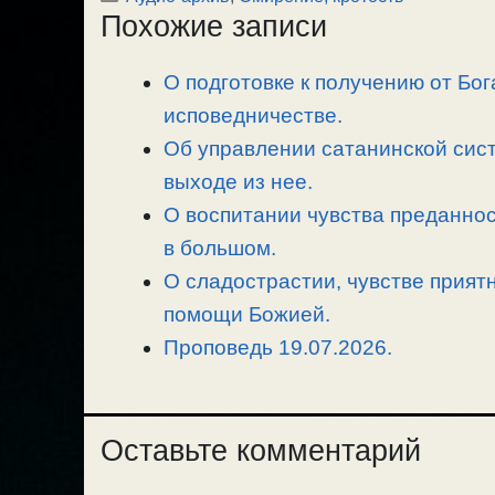
Похожие записи
y
e
e
р
L
g
b
а
О подготовке к получению от Бог
i
r
o
в
n
исповедничестве.
a
o
и
k
m
k
т
Об управлении сатанинской сист
ь
выходе из нее.
О воспитании чувства преданнос
в большом.
О сладострастии, чувстве прият
помощи Божией.
Проповедь 19.07.2026.
Оставьте комментарий