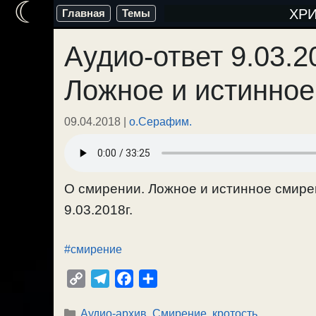
☾
Перейти
ХР
Главная
Темы
к
Аудио-ответ 9.03.
содержимому
Ложное и истинное
09.04.2018
|
о.Серафим.
О смирении. Ложное и истинное смирен
9.03.2018г.
#смирение
C
T
F
О
o
e
a
т
Рубрики
Аудио-архив
,
Смирение, кротость
p
l
c
п