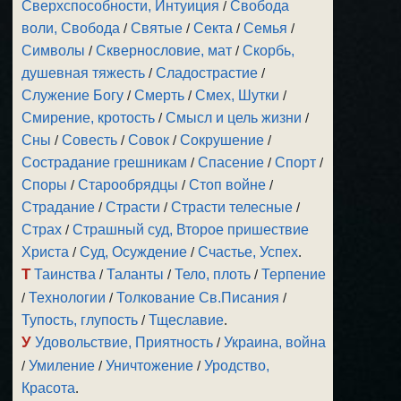
Сверхспособности, Интуиция
/
Свобода
воли, Свобода
/
Святые
/
Секта
/
Семья
/
Символы
/
Сквернословие, мат
/
Скорбь,
душевная тяжесть
/
Сладострастие
/
Служение Богу
/
Смерть
/
Смех, Шутки
/
Смирение, кротость
/
Смысл и цель жизни
/
Сны
/
Совесть
/
Совок
/
Сокрушение
/
Сострадание грешникам
/
Спасение
/
Спорт
/
Споры
/
Старообрядцы
/
Стоп войне
/
Страдание
/
Страсти
/
Страсти телесные
/
Страх
/
Страшный суд, Второе пришествие
Христа
/
Суд, Осуждение
/
Счастье, Успех
.
Т
Таинства
/
Таланты
/
Тело, плоть
/
Терпение
/
Технологии
/
Толкование Св.Писания
/
Тупость, глупость
/
Тщеславие
.
У
Удовольствие, Приятность
/
Украина, война
/
Умиление
/
Уничтожение
/
Уродство,
Красота
.