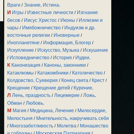
Враги
/
Знание, Истина
.
И
Игры
/
Известные личности
/
Изгнание
бесов
/
Иисус Христос
/
Иконы
/
Иллюзии и
чары
/
Имябожничество
/
Индуизм и др.
восточные религии
/
Иноверные
/
Инопланетяне
/
Информация, Блогер
/
Искупление
/
Искусство, Музыка
/
Искушение
/
Исповедничество
/
История
/
Иудеи
.
К
Канонизация
/
Каноны, законники
/
Катаклизмы
/
Катакомбники
/
Католичество
/
Колдовство, Суеверия
/
Конец света
/
Крест
/
Крещение
/
Крещение детей
/
Курение
.
Л
Лень, праздность
/
Лицемерие
/
Ложь,
Обман
/
Любовь
.
М
Магия
/
Медицина, Лечение
/
Милосердие,
Милостыня
/
Мнительность, накручивать себя
/
Многозаботливость
/
Молитва
/
Монашество
и соблазны
/
Московская Патриархия
/