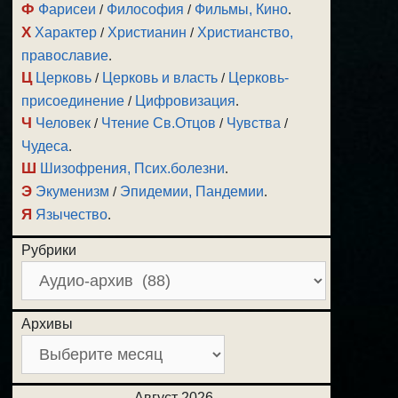
Ф
Фарисеи
/
Философия
/
Фильмы, Кино
.
Х
Характер
/
Христианин
/
Христианство,
православие
.
Ц
Церковь
/
Церковь и власть
/
Церковь-
присоединение
/
Цифровизация
.
Ч
Человек
/
Чтение Св.Отцов
/
Чувства
/
Чудеса
.
Ш
Шизофрения, Псих.болезни
.
Э
Экуменизм
/
Эпидемии, Пандемии
.
Я
Язычество
.
Рубрики
Архивы
Август 2026