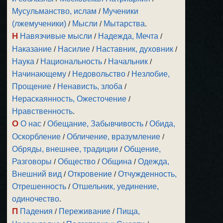
Мусульманство, ислам
/
Мученики
(лжемученики)
/
Мысли
/
Мытарства
.
Н
Навязчивые мысли
/
Надежда, Мечта
/
Наказание
/
Насилие
/
Наставник, духовник
/
Наука
/
Национальность
/
Начальник
/
Начинающему
/
Недовольство
/
Незлобие,
Прощение
/
Ненависть, злоба
/
Нераскаянность, Ожесточение
/
Нравственность
.
О
О нас
/
Обещание, Забывчивость
/
Обида,
Оскорбление
/
Обличение, вразумление
/
Обряды, внешнее, традиции
/
Общение,
Разговоры
/
Общество
/
Община
/
Одежда,
Внешний вид
/
Откровение
/
Отчужденность,
Отрешенность
/
Отшельник, уединение,
одиночество
.
П
Падения
/
Переживание
/
Пища,