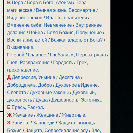
В
Вера
/
Вера в Бога, Атеизм
/
Вера
магическая
/
Вечная жизнь, Бессмертие
/
Видение грехов
/
Власть, правители
/
Вменение себе, Невменение
/
Внутреннее
делание
/
Война
/
Воля Божия, Попущение
/
Воспитание детей
/
Всякая власть от Бога?
/
Выживание
.
Г
Герой
/
Главное
/
Глобализм, Перезагрузка
/
Гнев, Раздражение
/
Гордость
/
Грех,
грехопадение
.
Д
Депрессия, Уныние
/
Десятина
/
Добродетель, Добро
/
Духовное вИдение,
Слепота
/
Духовные законы
/
Духовный,
духовность
/
Душа
/
Душевность, Эстетика
.
Е
Ересь, Раскол
.
Ж
Желание
/
Женщина
/
Животные
.
З
Зависть
/
Заповеди
/
Защита, помощь
Божия
/
Защита, Сопротивление злу
/
Зло,