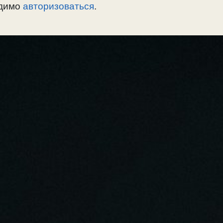
одимо
авторизоваться
.