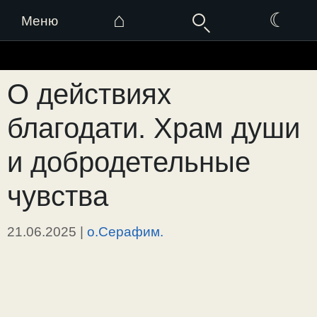
⌂
☾
Меню
Перейти
к
О действиях
содержимому
благодати. Храм души
и добродетельные
чувства
21.06.2025
|
о.Серафим.