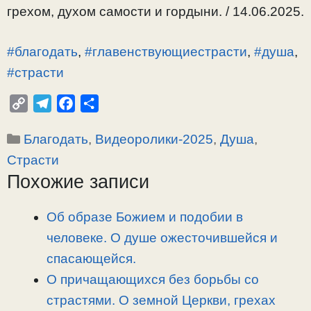
грехом, духом самости и гордыни. / 14.06.2025.
#благодать
,
#главенствующиестрасти
,
#душа
,
#страсти
C
T
F
О
o
e
a
т
Рубрики
Благодать
,
Видеоролики-2025
,
Душа
,
p
l
c
п
y
e
e
р
Страсти
L
g
b
а
Похожие записи
i
r
o
в
n
a
o
и
Об образе Божием и подобии в
k
m
k
т
человеке. О душе ожесточившейся и
ь
спасающейся.
О причащающихся без борьбы со
страстями. О земной Церкви, грехах