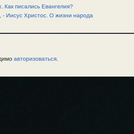
. Как писались Евангелия?
, -­ Иисус Христос. О жизни народа
одимо
авторизоваться
.