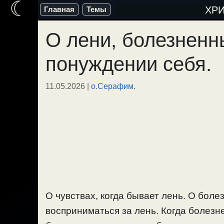
☾
Перейти
ХР
Главная
Темы
к
О лени, болезненн
содержимому
понуждении себя.
11.05.2026
|
о.Серафим.
О чувствах, когда бывает лень. О боле
восприниматься за лень. Когда болезн