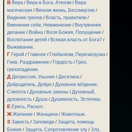
В
Вера
/
Вера в Бога, Атеизм
/
Вера
магическая
/
Вечная жизнь, Бессмертие
/
Видение грехов
/
Власть, правители
/
Вменение себе, Невменение
/
Внутреннее
делание
/
Война
/
Воля Божия, Попущение
/
Воспитание детей
/
Всякая власть от Бога?
/
Выживание
.
Г
Герой
/
Главное
/
Глобализм, Перезагрузка
/
Гнев, Раздражение
/
Гордость
/
Грех,
грехопадение
.
Д
Депрессия, Уныние
/
Десятина
/
Добродетель, Добро
/
Духовное вИдение,
Слепота
/
Духовные законы
/
Духовный,
духовность
/
Душа
/
Душевность, Эстетика
.
Е
Ересь, Раскол
.
Ж
Желание
/
Женщина
/
Животные
.
З
Зависть
/
Заповеди
/
Защита, помощь
Божия
/
Защита, Сопротивление злу
/
Зло,