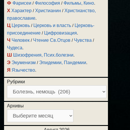
Ф
Фарисеи
/
Философия
/
Фильмы, Кино
.
Х
Характер
/
Христианин
/
Христианство,
православие
.
Ц
Церковь
/
Церковь и власть
/
Церковь-
присоединение
/
Цифровизация
.
Ч
Человек
/
Чтение Св.Отцов
/
Чувства
/
Чудеса
.
Ш
Шизофрения, Псих.болезни
.
Э
Экуменизм
/
Эпидемии, Пандемии
.
Я
Язычество
.
Рубрики
Архивы
Август 2026