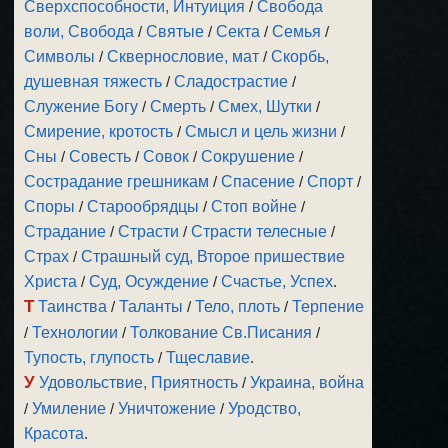
Сверхспособности, Интуиция
/
Свобода
воли, Свобода
/
Святые
/
Секта
/
Семья
/
Символы
/
Сквернословие, мат
/
Скорбь,
душевная тяжесть
/
Сладострастие
/
Служение Богу
/
Смерть
/
Смех, Шутки
/
Смирение, кротость
/
Смысл и цель жизни
/
Сны
/
Совесть
/
Совок
/
Сокрушение
/
Сострадание грешникам
/
Спасение
/
Спорт
/
Споры
/
Старообрядцы
/
Стоп войне
/
Страдание
/
Страсти
/
Страсти телесные
/
Страх
/
Страшный суд, Второе пришествие
Христа
/
Суд, Осуждение
/
Счастье, Успех
.
Т
Таинства
/
Таланты
/
Тело, плоть
/
Терпение
/
Технологии
/
Толкование Св.Писания
/
Тупость, глупость
/
Тщеславие
.
У
Удовольствие, Приятность
/
Украина, война
/
Умиление
/
Уничтожение
/
Уродство,
Красота
.