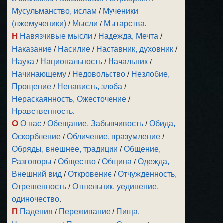
Мусульманство, ислам
/
Мученики
(лжемученики)
/
Мысли
/
Мытарства
.
Н
Навязчивые мысли
/
Надежда, Мечта
/
Наказание
/
Насилие
/
Наставник, духовник
/
Наука
/
Национальность
/
Начальник
/
Начинающему
/
Недовольство
/
Незлобие,
Прощение
/
Ненависть, злоба
/
Нераскаянность, Ожесточение
/
Нравственность
.
О
О нас
/
Обещание, Забывчивость
/
Обида,
Оскорбление
/
Обличение, вразумление
/
Обряды, внешнее, традиции
/
Общение,
Разговоры
/
Общество
/
Община
/
Одежда,
Внешний вид
/
Откровение
/
Отчужденность,
Отрешенность
/
Отшельник, уединение,
одиночество
.
П
Падения
/
Переживание
/
Пища,