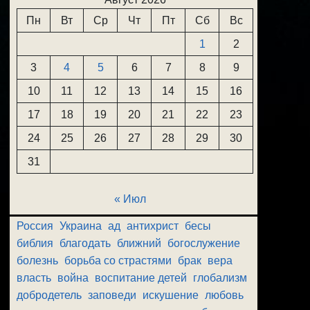
Пн
Вт
Ср
Чт
Пт
Сб
Вс
1
2
3
4
5
6
7
8
9
10
11
12
13
14
15
16
17
18
19
20
21
22
23
24
25
26
27
28
29
30
31
« Июл
Россия
Украина
ад
антихрист
бесы
библия
благодать
ближний
богослужение
болезнь
борьба со страстями
брак
вера
власть
война
воспитание детей
глобализм
добродетель
заповеди
искушение
любовь