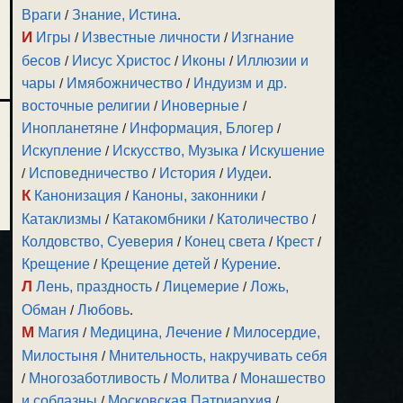
Враги
/
Знание, Истина
.
И
Игры
/
Известные личности
/
Изгнание
бесов
/
Иисус Христос
/
Иконы
/
Иллюзии и
чары
/
Имябожничество
/
Индуизм и др.
восточные религии
/
Иноверные
/
Инопланетяне
/
Информация, Блогер
/
Искупление
/
Искусство, Музыка
/
Искушение
/
Исповедничество
/
История
/
Иудеи
.
К
Канонизация
/
Каноны, законники
/
Катаклизмы
/
Катакомбники
/
Католичество
/
Колдовство, Суеверия
/
Конец света
/
Крест
/
Крещение
/
Крещение детей
/
Курение
.
Л
Лень, праздность
/
Лицемерие
/
Ложь,
Обман
/
Любовь
.
М
Магия
/
Медицина, Лечение
/
Милосердие,
Милостыня
/
Мнительность, накручивать себя
/
Многозаботливость
/
Молитва
/
Монашество
и соблазны
/
Московская Патриархия
/