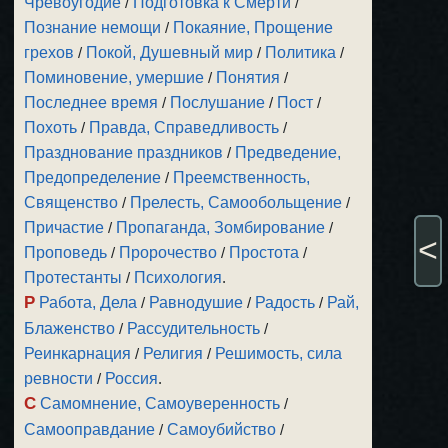
Чревоугодие
/
Подготовка к Смерти
/
Познание немощи
/
Покаяние, Прощение
грехов
/
Покой, Душевный мир
/
Политика
/
Поминовение, умершие
/
Понятия
/
Последнее время
/
Послушание
/
Пост
/
Похоть
/
Правда, Справедливость
/
Празднование праздников
/
Предведение,
Предопределение
/
Преемственность,
Священство
/
Прелесть, Самообольщение
/
Причастие
/
Пропаганда, Зомбирование
/
<
Проповедь
/
Пророчество
/
Простота
/
Протестанты
/
Психология
.
Р
Работа, Дела
/
Равнодушие
/
Радость
/
Рай,
Блаженство
/
Рассудительность
/
Реинкарнация
/
Религия
/
Решимость, сила
ревности
/
Россия
.
С
Самомнение, Самоуверенность
/
Самооправдание
/
Самоубийство
/