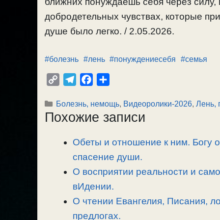
ближних понуждаешь себя через силу,
добродетельных чувствах, которые при 
душе было легко. / 2.05.2026.
#болезнь
#лень
#понуждениесебя
#семья
C
T
F
О
o
e
a
т
Рубрики
Болезнь, немощь
,
Видеоролики-2026
,
Лень, 
p
l
c
п
Похожие записи
y
e
e
р
L
g
b
а
Обеты и отношение к ним. Богу о
i
r
o
в
n
спасение души.
a
o
и
k
m
k
т
О восприятии реальности и сам
ь
вИдении.
О чтении Евангелия, Писания, л
предлогах.