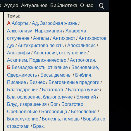
о
Аудио
Актуальное
Библиотека
О нас
Темы:
А
Аборты
/
Ад, Загробная жизнь
/
Алкоголизм, Наркомания
/
Анафема,
отлучение
/
Ангелы
/
Антихрист
/
Антихристов
дух
/
Антихристова печать
/
Апокалипсис
/
Апокрифы
/
Апостасия, отступление
/
Аскетизм, Подвижничество
/
Астрология
.
Б
Безнадежность, отчаяние
/
Беснование,
Одержимость
/
Бесы, демоны
/
Библия,
Писание
/
Бизнес
/
Благовидные предлоги
/
Благодарение
/
Благодать
/
Благоразумие
/
Благословение, благополучие
/
Ближний
/
Блуд, извращения
/
Бог
/
Богатство,
Сребролюбие
/
Богородица
/
Богословие
/
Богослужение
/
Болезнь, немощь
/
Борьба со
страстями
/
Брак
.