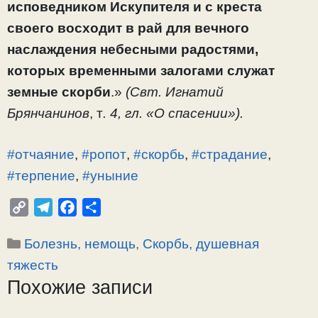
исповедником Искупителя и с креста
своего восходит в рай для вечного
наслаждения небесными радостями,
которых временными залогами служат
земные скорби
.»
(Свт. Игнатий
Брянчанинов
, т
. 4, гл. «О спасении»).
#отчаяние
,
#ропот
,
#скорбь
,
#страдание
,
#терпение
,
#уныние
C
T
F
О
o
e
a
т
Рубрики
Болезнь, немощь
,
Скорбь, душевная
p
l
c
п
y
e
e
р
тяжесть
L
g
b
а
Похожие записи
i
r
o
в
n
a
o
и