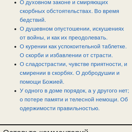
О духовном законе и смиряющих
k
m
k
т
скорбных обстоятельствах. Во время
ь
бедствий.
О душевном опустошении, искушениях
от войны, и как их преодолевать.
О курении как успокоительной таблетке.
О скорби и избавлении от страсти.
О сладострастии, чувстве приятности, и
смирении в скорбях. О добродушии и
помощи Божией.
У одного в доме порядок, а у другого нет;
о потере памяти и телесной немощи. Об
одержимости правильностью.