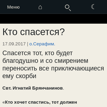
⌂
☾
Меню
Перейти
к
Кто спасется?
содержимому
17.09.2017
|
о.Серафим.
Спасется тот, кто будет
благодушно и со смирением
переносить все приключающиеся
ему скорби
Свт. Игнатий Брянчанинов
.
«
Кто хочет спастись, тот должен