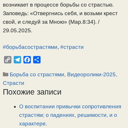
возникает в процессе борьбы со страстью.
Заповедь: «Отвергнись себя, и возьми крест
свой, и следуй за Мною» (Мар.8:34). /
29.05.2025.
#борьбасострастями
,
#страсти
C
T
F
О
o
e
a
т
Рубрики
Борьба со страстями
,
Видеоролики-2025
,
p
l
c
п
y
e
e
р
Страсти
L
g
b
а
Похожие записи
i
r
o
в
n
a
o
и
О воспитании привычки сопротивления
k
m
k
т
страстям; о падениях, решимости, и о
ь
характере.