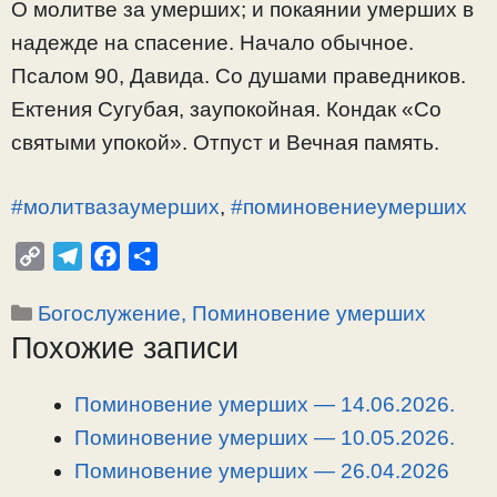
О молитве за умерших; и покаянии умерших в
надежде на спасение. Начало обычное.
Псалом 90, Давида. Со душами праведников.
Ектения Сугубая, заупокойная. Кондак «Со
святыми упокой». Отпуст и Вечная память.
#молитвазаумерших
,
#поминовениеумерших
C
T
F
О
o
e
a
т
Рубрики
Богослужение, Поминовение умерших
p
l
c
п
Похожие записи
y
e
e
р
L
g
b
а
i
r
o
в
Поминовение умерших — 14.06.2026.
n
a
o
и
Поминовение умерших — 10.05.2026.
k
m
k
т
Поминовение умерших — 26.04.2026
ь