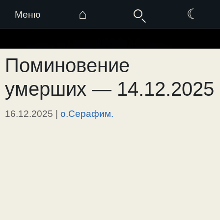
⌂
☾
Меню
Перейти
к
Поминовение
содержимому
умерших — 14.12.2025
16.12.2025
|
о.Серафим.