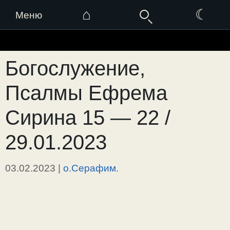
⌂
☾
Меню
Перейти
к
Богослужение,
содержимому
Псалмы Ефрема
Сирина 15 — 22 /
29.01.2023
03.02.2023
|
о.Серафим.