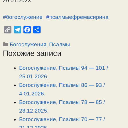
29.01.2023.
#богослужение
#псалмыефремасирина
C
T
F
О
o
e
a
т
Рубрики
Богослужения, Псалмы
p
l
c
п
Похожие записи
y
e
e
р
L
g
b
а
i
r
o
в
Богослужение, Псалмы 94 — 101 /
n
a
o
и
25.01.2026.
k
m
k
т
Богослужение, Псалмы 86 — 93 /
ь
4.01.2026.
Богослужение, Псалмы 78 — 85 /
28.12.2025.
Богослужение, Псалмы 70 — 77 /
21.12.2025.