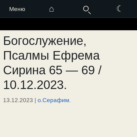
⌂
☾
Меню
Перейти
к
Богослужение,
содержимому
Псалмы Ефрема
Сирина 65 — 69 /
10.12.2023.
13.12.2023
|
о.Серафим.