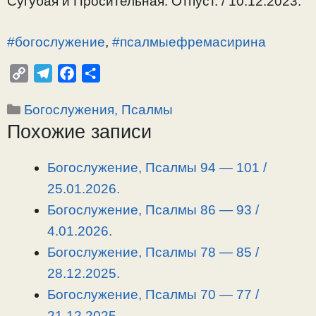
Сугубая и Просительная. Отпуст. / 10.12.2023.
#богослужение
,
#псалмыефремасирина
C
T
F
О
o
e
a
т
Рубрики
Богослужения, Псалмы
p
l
c
п
Похожие записи
y
e
e
р
L
g
b
а
i
r
o
в
Богослужение, Псалмы 94 — 101 /
n
a
o
и
25.01.2026.
k
m
k
т
Богослужение, Псалмы 86 — 93 /
ь
4.01.2026.
Богослужение, Псалмы 78 — 85 /
28.12.2025.
Богослужение, Псалмы 70 — 77 /
21.12.2025.