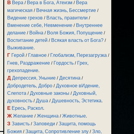
В
Вера
/
Вера в Бога, Атеизм
/
Вера
магическая
/
Вечная жизнь, Бессмертие
/
Видение грехов
/
Власть, правители
/
Вменение себе, Невменение
/
Внутреннее
делание
/
Война
/
Воля Божия, Попущение
/
Воспитание детей
/
Всякая власть от Бога?
/
Выживание
.
Г
Герой
/
Главное
/
Глобализм, Перезагрузка
/
Гнев, Раздражение
/
Гордость
/
Грех,
грехопадение
.
Д
Депрессия, Уныние
/
Десятина
/
Добродетель, Добро
/
Духовное вИдение,
Слепота
/
Духовные законы
/
Духовный,
духовность
/
Душа
/
Душевность, Эстетика
.
Е
Ересь, Раскол
.
Ж
Желание
/
Женщина
/
Животные
.
З
Зависть
/
Заповеди
/
Защита, помощь
Божия
/
Защита, Сопротивление злу
/
Зло,