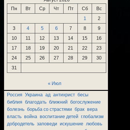
Пн
Вт
Ср
Чт
Пт
Сб
Вс
1
2
3
4
5
6
7
8
9
10
11
12
13
14
15
16
17
18
19
20
21
22
23
24
25
26
27
28
29
30
31
« Июл
Россия
Украина
ад
антихрист
бесы
библия
благодать
ближний
богослужение
болезнь
борьба со страстями
брак
вера
власть
война
воспитание детей
глобализм
добродетель
заповеди
искушение
любовь