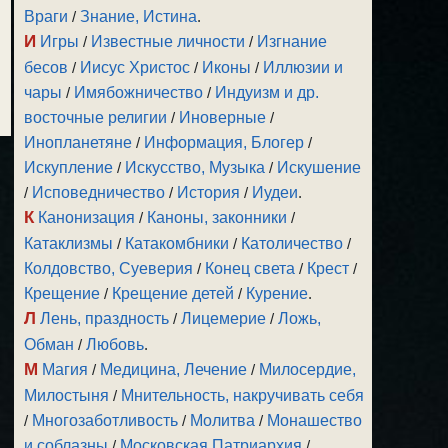
Враги
/
Знание, Истина
.
И
Игры
/
Известные личности
/
Изгнание
бесов
/
Иисус Христос
/
Иконы
/
Иллюзии и
чары
/
Имябожничество
/
Индуизм и др.
восточные религии
/
Иноверные
/
Инопланетяне
/
Информация, Блогер
/
Искупление
/
Искусство, Музыка
/
Искушение
/
Исповедничество
/
История
/
Иудеи
.
К
Канонизация
/
Каноны, законники
/
Катаклизмы
/
Катакомбники
/
Католичество
/
Колдовство, Суеверия
/
Конец света
/
Крест
/
Крещение
/
Крещение детей
/
Курение
.
Л
Лень, праздность
/
Лицемерие
/
Ложь,
Обман
/
Любовь
.
М
Магия
/
Медицина, Лечение
/
Милосердие,
Милостыня
/
Мнительность, накручивать себя
/
Многозаботливость
/
Молитва
/
Монашество
и соблазны
/
Московская Патриархия
/