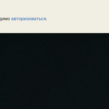
одимо
авторизоваться
.