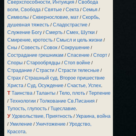
Сверхспособности, Интуиция
/
Свобода
воли, Свобода
/
Святые
/
Секта
/
Семья
/
Символы
/
Сквернословие, мат
/
Скорбь,
душевная тяжесть
/
Сладострастие
/
Служение Богу
/
Смерть
/
Смех, Шутки
/
Смирение, кротость
/
Смысл и цель жизни
/
Сны
/
Совесть
/
Совок
/
Сокрушение
/
Сострадание грешникам
/
Спасение
/
Спорт
/
Споры
/
Старообрядцы
/
Стоп войне
/
Страдание
/
Страсти
/
Страсти телесные
/
Страх
/
Страшный суд, Второе пришествие
Христа
/
Суд, Осуждение
/
Счастье, Успех
.
Т
Таинства
/
Таланты
/
Тело, плоть
/
Терпение
/
Технологии
/
Толкование Св.Писания
/
Тупость, глупость
/
Тщеславие
.
У
Удовольствие, Приятность
/
Украина, война
/
Умиление
/
Уничтожение
/
Уродство,
Красота
.