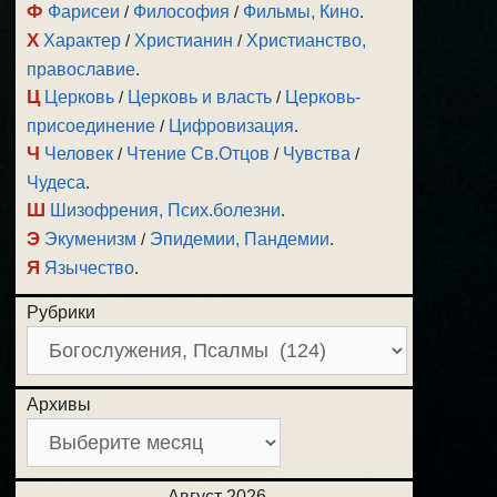
Ф
Фарисеи
/
Философия
/
Фильмы, Кино
.
Х
Характер
/
Христианин
/
Христианство,
православие
.
Ц
Церковь
/
Церковь и власть
/
Церковь-
присоединение
/
Цифровизация
.
Ч
Человек
/
Чтение Св.Отцов
/
Чувства
/
Чудеса
.
Ш
Шизофрения, Псих.болезни
.
Э
Экуменизм
/
Эпидемии, Пандемии
.
Я
Язычество
.
Рубрики
Архивы
Август 2026