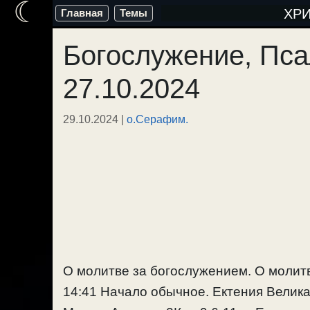
☾
Перейти
ХР
Главная
Темы
к
Богослужение, Пса
содержимому
27.10.2024
29.10.2024
|
о.Серафим.
О молитве за богослужением. О молитв
14:41 Начало обычное. Ектения Велик