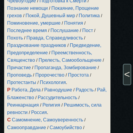
Чревоугодие
/
Подготовка к Смерти
/
Познание немощи
/
Покаяние, Прощение
грехов
/
Покой, Душевный мир
/
Политика
/
Поминовение, умершие
/
Понятия
/
Последнее время
/
Послушание
/
Пост
/
Похоть
/
Правда, Справедливость
/
Празднование праздников
/
Предведение,
Предопределение
/
Преемственность,
Священство
/
Прелесть, Самообольщение
/
Причастие
/
Пропаганда, Зомбирование
/
<
Проповедь
/
Пророчество
/
Простота
/
Протестанты
/
Психология
.
Р
Работа, Дела
/
Равнодушие
/
Радость
/
Рай,
Блаженство
/
Рассудительность
/
Реинкарнация
/
Религия
/
Решимость, сила
ревности
/
Россия
.
С
Самомнение, Самоуверенность
/
Самооправдание
/
Самоубийство
/