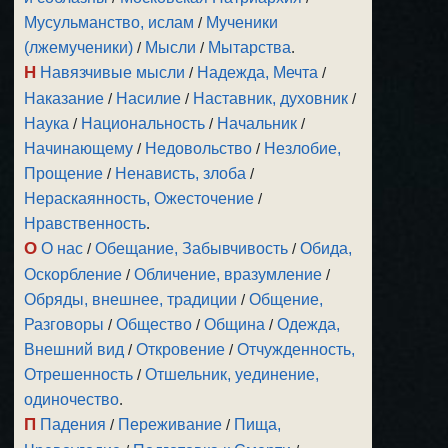
Мусульманство, ислам
/
Мученики
(лжемученики)
/
Мысли
/
Мытарства
.
Н
Навязчивые мысли
/
Надежда, Мечта
/
Наказание
/
Насилие
/
Наставник, духовник
/
Наука
/
Национальность
/
Начальник
/
Начинающему
/
Недовольство
/
Незлобие,
Прощение
/
Ненависть, злоба
/
Нераскаянность, Ожесточение
/
Нравственность
.
О
О нас
/
Обещание, Забывчивость
/
Обида,
Оскорбление
/
Обличение, вразумление
/
Обряды, внешнее, традиции
/
Общение,
Разговоры
/
Общество
/
Община
/
Одежда,
Внешний вид
/
Откровение
/
Отчужденность,
Отрешенность
/
Отшельник, уединение,
одиночество
.
П
Падения
/
Переживание
/
Пища,