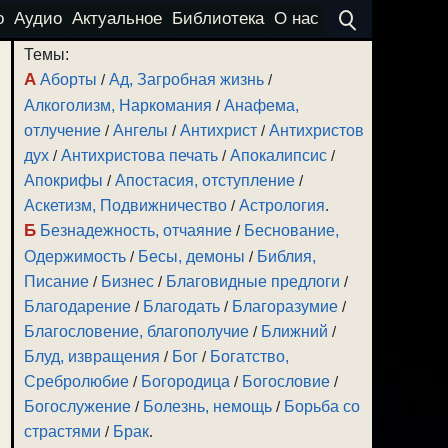
о
Аудио
Актуальное
Библиотека
О нас
Темы:
А
Аборты
/
Ад, Загробная жизнь
/
Алкоголизм, Наркомания
/
Анафема,
отлучение
/
Ангелы
/
Антихрист
/
Антихристов
дух
/
Антихристова печать
/
Апокалипсис
/
Апокрифы
/
Апостасия, отступление
/
Аскетизм, Подвижничество
/
Астрология
.
Б
Безнадежность, отчаяние
/
Беснование,
Одержимость
/
Бесы, демоны
/
Библия,
Писание
/
Бизнес
/
Благовидные предлоги
/
Благодарение
/
Благодать
/
Благоразумие
/
Благословение, благополучие
/
Ближний
/
Блуд, извращения
/
Бог
/
Богатство,
Сребролюбие
/
Богородица
/
Богословие
/
Богослужение
/
Болезнь, немощь
/
Борьба со
страстями
/
Брак
.