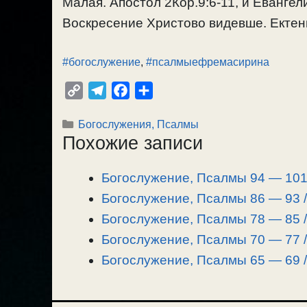
Малая. Апостол 2Кор.9:6-11, и Евангели
Воскресение Христово видевше. Ектени
#богослужение
,
#псалмыефремасирина
C
T
F
О
o
e
a
т
Рубрики
Богослужения, Псалмы
p
l
c
п
Похожие записи
y
e
e
р
L
g
b
а
Богослужение, Псалмы 94 — 101 
i
r
o
в
n
Богослужение, Псалмы 86 — 93 /
a
o
и
k
m
k
т
Богослужение, Псалмы 78 — 85 /
ь
Богослужение, Псалмы 70 — 77 /
Богослужение, Псалмы 65 — 69 /