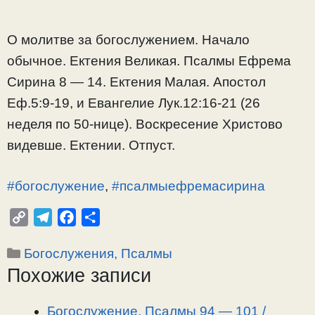
О молитве за богослужением. Начало
обычное. Ектения Великая. Псалмы Ефрема
Сирина 8 — 14. Ектения Малая. Апостол
Еф.5:9-19, и Евангелие Лук.12:16-21 (26
неделя по 50-нице). Воскресение Христово
видевше. Ектении. Отпуст.
#богослужение
,
#псалмыефремасирина
C
T
F
О
o
e
a
т
Рубрики
Богослужения, Псалмы
p
l
c
п
Похожие записи
y
e
e
р
L
g
b
а
i
r
o
в
Богослужение, Псалмы 94 — 101 /