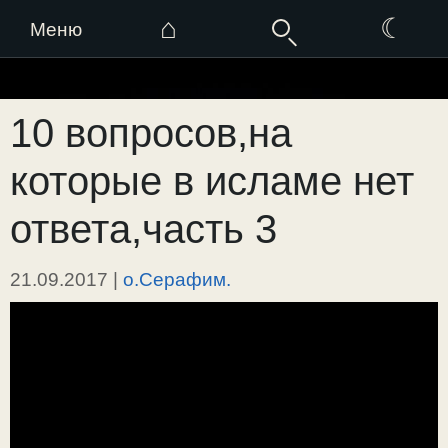
⌂
☾
Меню
Перейти
к
10 вопросов,на
содержимому
которые в исламе нет
ответа,часть 3
21.09.2017
|
о.Серафим.