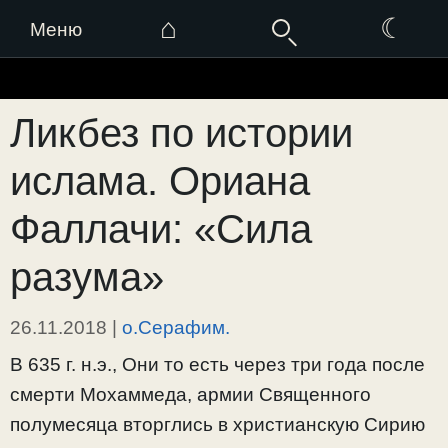
⌂
☾
Меню
Перейти
к
Ликбез по истории
содержимому
ислама. Ориана
Фаллачи: «Сила
разума»
26.11.2018
|
о.Серафим.
В 635 г. н.э., Они то есть через три года после
смерти Мохаммеда, армии Священного
полумесяца вторглись в христианскую Сирию