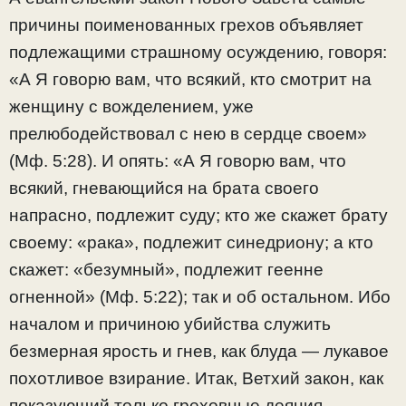
причины поименованных грехов объявляет
подлежащими страшному осуждению, говоря:
«А Я говорю вам, что всякий, кто смотрит на
женщину с вожделением, уже
прелюбодействовал с нею в сердце своем»
(Mф. 5:28). И опять: «А Я говорю вам, что
всякий, гневающийся на брата своего
напрасно, подлежит суду; кто же скажет брату
своему: «рака», подлежит синедриону; а кто
скажет: «безумный», подлежит геенне
огненной» (Mф. 5:22); так и об остальном. Ибо
началом и причиною убийства служить
безмерная ярость и гнев, как блуда — лукавое
похотливое взирание. Итак, Ветхий закон, как
показующий только греховные деяния,