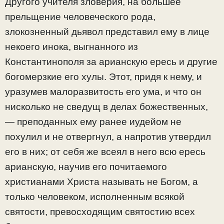
Другого учителя зловерия, на большее
прельщение человеческого рода,
злокозненный дьявол представил ему в лице
некоего инока, выгнанного из
Константинополя за арианскую ересь и другие
богомерзкие его хулы. Этот, придя к нему, и
уразумев малоразвитость его ума, и что он
нисколько не сведущ в делах божественных,
— преподанных ему ранее иудейом не
похулил и не отвергнул, а напротив утвердил
его в них; от себя же всеял в него всю ересь
арианскую, научив его почитаемого
христианами Христа называть не Богом, а
только человеком, исполненным всякой
святости, превосходящим святостию всех