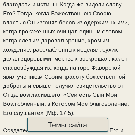
благодати и истины. Когда же видели славу
Его? Тогда, когда Божественною Своею
властью Он изгонял бесов из одержимых ими,
когда прокаженных очищал единым словом,
когда слепым даровал зрение, хромым —
хождение, расслабленных исцелял, сухих
делал здоровыми, мертвых воскрешал, как от
сна возбуждая их, когда на горе Фаворской
явил ученикам Своим красоту божественной
доброты и свыше получил свидетельство от
Отца, возгласившего: «Сей есть Сын Мой
Возлюбленный, в Котором Мое благоволение;
Его слушайте» (Mф. 17:5).
Темы сайта
Создатель всех и Бог свыше называет Его и