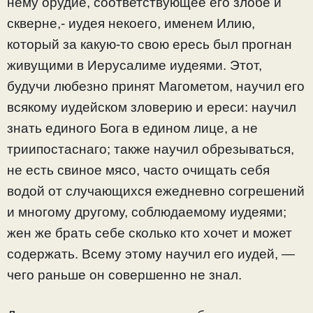
нему орудие, соответствующее его злобе и
скверне,- иудея некоего, именем Илию,
который за какую-то свою ересь был прогнан
живущими в Иерусалиме иудеями. Этот,
будучи любезно принят Магометом, научил его
всякому иудейском зловерию и ереси: научил
знать единого Бога в едином лице, а не
триипостаснаго; также научил обрезываться,
не есть свиное мясо, часто очищать себя
водой от случающихся ежедневно согрешений
и многому другому, соблюдаемому иудеями;
жен же брать себе сколько кто хочет и может
содержать. Всему этому научил его иудей, —
чего раньше он совершенно не знал.