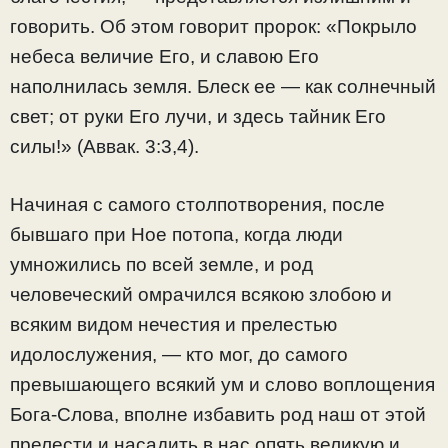
говорить. Об этом говорит пророк: «Покрыло
небеса величие Его, и славою Его
наполнилась земля. Блеск ее — как солнечный
свет; от руки Его лучи, и здесь тайник Его
силы!» (Аввак. 3:3,4).
Начиная с самого столпотворения, после
бывшаго при Ное потопа, когда люди
умножились по всей земле, и род
человеческий омрачился всякою злобою и
всяким видом нечестия и прелестью
идолослужения, — кто мог, до самого
превышающего всякий ум и слово воплощения
Бога-Слова, вполне избавить род наш от этой
прелести и насадить в нас опять великую и