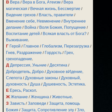
В
Вера
/
Вера в Бога, Атеизм
/
Вера
магическая
/
Вечная жизнь, Бессмертие
/
Видение грехов
/
Власть, правители
/
Вменение себе, Невменение
/
Внутреннее
делание
/
Война
/
Воля Божия, Попущение
/
Воспитание детей
/
Всякая власть от Бога?
/
Выживание
.
Г
Герой
/
Главное
/
Глобализм, Перезагрузка
/
Гнев, Раздражение
/
Гордость
/
Грех,
грехопадение
.
Д
Депрессия, Уныние
/
Десятина
/
Добродетель, Добро
/
Духовное вИдение,
Слепота
/
Духовные законы
/
Духовный,
духовность
/
Душа
/
Душевность, Эстетика
.
Е
Ересь, Раскол
.
Ж
Желание
/
Женщина
/
Животные
.
З
Зависть
/
Заповеди
/
Защита, помощь
Божия
/
Защита, Сопротивление злу
/
Зло,