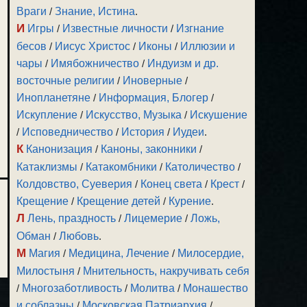
Враги
/
Знание, Истина
.
И
Игры
/
Известные личности
/
Изгнание
бесов
/
Иисус Христос
/
Иконы
/
Иллюзии и
чары
/
Имябожничество
/
Индуизм и др.
восточные религии
/
Иноверные
/
Инопланетяне
/
Информация, Блогер
/
Искупление
/
Искусство, Музыка
/
Искушение
/
Исповедничество
/
История
/
Иудеи
.
К
Канонизация
/
Каноны, законники
/
Катаклизмы
/
Катакомбники
/
Католичество
/
Колдовство, Суеверия
/
Конец света
/
Крест
/
Крещение
/
Крещение детей
/
Курение
.
Л
Лень, праздность
/
Лицемерие
/
Ложь,
Обман
/
Любовь
.
М
Магия
/
Медицина, Лечение
/
Милосердие,
Милостыня
/
Мнительность, накручивать себя
/
Многозаботливость
/
Молитва
/
Монашество
и соблазны
/
Московская Патриархия
/