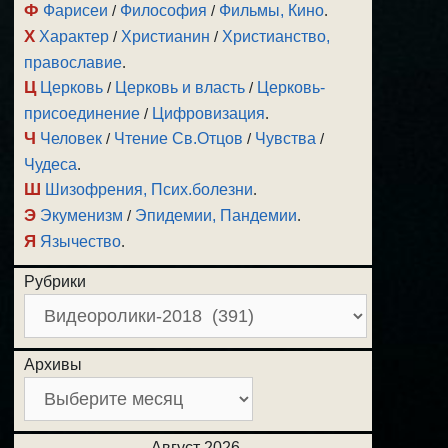
Ф
Фарисеи
/
Философия
/
Фильмы, Кино
.
Х
Характер
/
Христианин
/
Христианство,
православие
.
Ц
Церковь
/
Церковь и власть
/
Церковь-
присоединение
/
Цифровизация
.
Ч
Человек
/
Чтение Св.Отцов
/
Чувства
/
Чудеса
.
Ш
Шизофрения, Псих.болезни
.
Э
Экуменизм
/
Эпидемии, Пандемии
.
Я
Язычество
.
Рубрики
Архивы
Август 2026