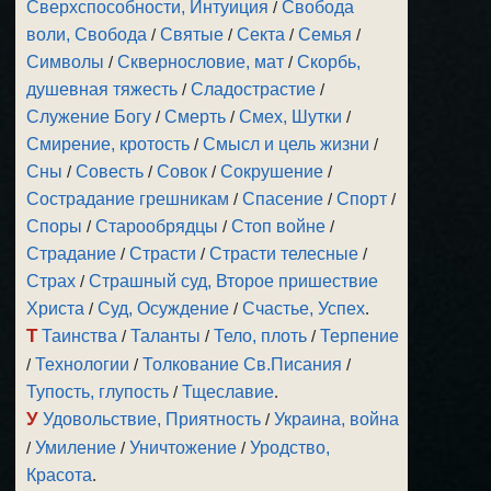
Сверхспособности, Интуиция
/
Свобода
воли, Свобода
/
Святые
/
Секта
/
Семья
/
Символы
/
Сквернословие, мат
/
Скорбь,
душевная тяжесть
/
Сладострастие
/
Служение Богу
/
Смерть
/
Смех, Шутки
/
Смирение, кротость
/
Смысл и цель жизни
/
Сны
/
Совесть
/
Совок
/
Сокрушение
/
Сострадание грешникам
/
Спасение
/
Спорт
/
Споры
/
Старообрядцы
/
Стоп войне
/
Страдание
/
Страсти
/
Страсти телесные
/
Страх
/
Страшный суд, Второе пришествие
Христа
/
Суд, Осуждение
/
Счастье, Успех
.
Т
Таинства
/
Таланты
/
Тело, плоть
/
Терпение
/
Технологии
/
Толкование Св.Писания
/
Тупость, глупость
/
Тщеславие
.
У
Удовольствие, Приятность
/
Украина, война
/
Умиление
/
Уничтожение
/
Уродство,
Красота
.