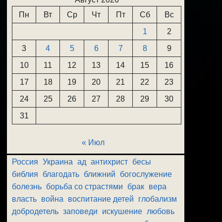
Пн
Вт
Ср
Чт
Пт
Сб
Вс
1
2
3
4
5
6
7
8
9
10
11
12
13
14
15
16
17
18
19
20
21
22
23
24
25
26
27
28
29
30
31
« Июл
Россия
Украина
ад
антихрист
бесы
библия
благодать
ближний
богослужение
болезнь
борьба со страстями
брак
вера
власть
война
воспитание детей
глобализм
добродетель
заповеди
искушение
любовь