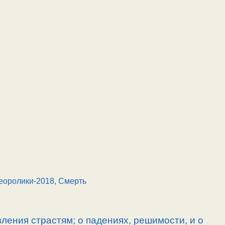
еоролики-2018
,
Смерть
ления страстям; о падениях, решимости, и о