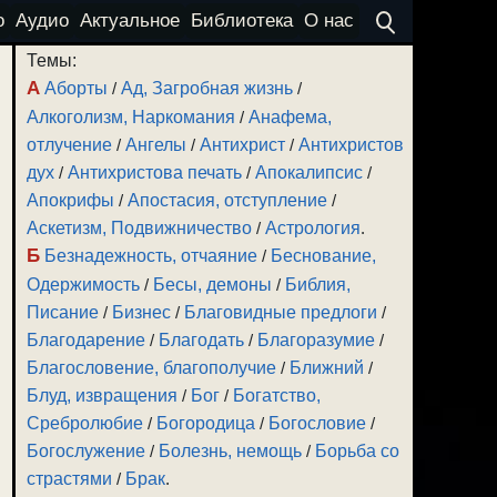
о
Аудио
Актуальное
Библиотека
О нас
Темы:
А
Аборты
/
Ад, Загробная жизнь
/
Алкоголизм, Наркомания
/
Анафема,
отлучение
/
Ангелы
/
Антихрист
/
Антихристов
дух
/
Антихристова печать
/
Апокалипсис
/
Апокрифы
/
Апостасия, отступление
/
Аскетизм, Подвижничество
/
Астрология
.
Б
Безнадежность, отчаяние
/
Беснование,
Одержимость
/
Бесы, демоны
/
Библия,
Писание
/
Бизнес
/
Благовидные предлоги
/
Благодарение
/
Благодать
/
Благоразумие
/
Благословение, благополучие
/
Ближний
/
Блуд, извращения
/
Бог
/
Богатство,
Сребролюбие
/
Богородица
/
Богословие
/
Богослужение
/
Болезнь, немощь
/
Борьба со
страстями
/
Брак
.