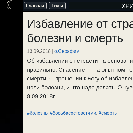
☾
Перейти
ХР
Главная
Темы
к
Избавление от стра
содержимому
болезни и смерть
13.09.2018
|
о.Серафим.
Об избавлении от страсти на основани
правильно. Спасение — на опытном по
смерти. О прошении к Богу об избавле
цели болезни, и что надо делать. О чу
8.09.2018г.
#болезнь
,
#борьбасострастями
,
#смерть