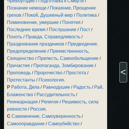
Чревоугодие
/
Подготовка к Смерти
/
Познание немощи
/
Покаяние, Прощение
грехов
/
Покой, Душевный мир
/
Политика
/
Поминовение, умершие
/
Понятия
/
Последнее время
/
Послушание
/
Пост
/
Похоть
/
Правда, Справедливость
/
Празднование праздников
/
Предведение,
Предопределение
/
Преемственность,
Священство
/
Прелесть, Самообольщение
/
Причастие
/
Пропаганда, Зомбирование
/
<
Проповедь
/
Пророчество
/
Простота
/
Протестанты
/
Психология
.
Р
Работа, Дела
/
Равнодушие
/
Радость
/
Рай,
Блаженство
/
Рассудительность
/
Реинкарнация
/
Религия
/
Решимость, сила
ревности
/
Россия
.
С
Самомнение, Самоуверенность
/
Самооправдание
/
Самоубийство
/