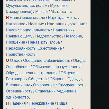
Мусульманство, ислам
/
Мученики
(лжемученики)
/
Мысли
/
Мытарства
.
Н
Навязчивые мысли
/
Надежда, Мечта
/
Наказание
/
Насилие
/
Наставник, духовник
/
Наука
/
Национальность
/
Начальник
/
Начинающему
/
Недовольство
/
Незлобие,
Прощение
/
Ненависть, злоба
/
Нераскаянность, Ожесточение
/
Нравственность
.
О
О нас
/
Обещание, Забывчивость
/
Обида,
Оскорбление
/
Обличение, вразумление
/
Обряды, внешнее, традиции
/
Общение,
Разговоры
/
Общество
/
Община
/
Одежда,
Внешний вид
/
Откровение
/
Отчужденность,
Отрешенность
/
Отшельник, уединение,
одиночество
.
П
Падения
/
Переживание
/
Пища,