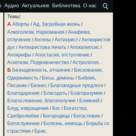
о
Аудио
Актуальное
Библиотека
О нас
Темы:
А
Аборты
/
Ад, Загробная жизнь
/
Алкоголизм, Наркомания
/
Анафема,
отлучение
/
Ангелы
/
Антихрист
/
Антихристов
дух
/
Антихристова печать
/
Апокалипсис
/
Апокрифы
/
Апостасия, отступление
/
Аскетизм, Подвижничество
/
Астрология
.
Б
Безнадежность, отчаяние
/
Беснование,
Одержимость
/
Бесы, демоны
/
Библия,
Писание
/
Бизнес
/
Благовидные предлоги
/
Благодарение
/
Благодать
/
Благоразумие
/
Благословение, благополучие
/
Ближний
/
Блуд, извращения
/
Бог
/
Богатство,
Сребролюбие
/
Богородица
/
Богословие
/
Богослужение
/
Болезнь, немощь
/
Борьба со
страстями
/
Брак
.