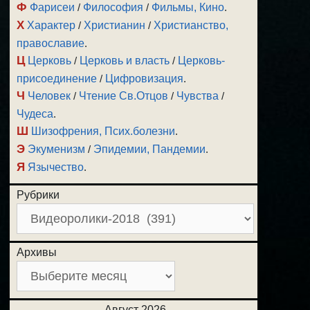
Ф
Фарисеи
/
Философия
/
Фильмы, Кино
.
Х
Характер
/
Христианин
/
Христианство,
православие
.
Ц
Церковь
/
Церковь и власть
/
Церковь-
присоединение
/
Цифровизация
.
Ч
Человек
/
Чтение Св.Отцов
/
Чувства
/
Чудеса
.
Ш
Шизофрения, Псих.болезни
.
Э
Экуменизм
/
Эпидемии, Пандемии
.
Я
Язычество
.
Рубрики
Архивы
Август 2026