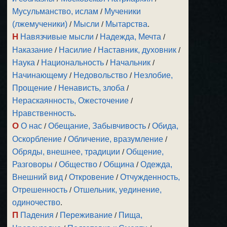
Мусульманство, ислам
/
Мученики
(лжемученики)
/
Мысли
/
Мытарства
.
Н
Навязчивые мысли
/
Надежда, Мечта
/
Наказание
/
Насилие
/
Наставник, духовник
/
Наука
/
Национальность
/
Начальник
/
Начинающему
/
Недовольство
/
Незлобие,
Прощение
/
Ненависть, злоба
/
Нераскаянность, Ожесточение
/
Нравственность
.
О
О нас
/
Обещание, Забывчивость
/
Обида,
Оскорбление
/
Обличение, вразумление
/
Обряды, внешнее, традиции
/
Общение,
Разговоры
/
Общество
/
Община
/
Одежда,
Внешний вид
/
Откровение
/
Отчужденность,
Отрешенность
/
Отшельник, уединение,
одиночество
.
П
Падения
/
Переживание
/
Пища,