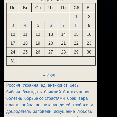
Пн
Вт
Ср
Чт
Пт
Сб
Вс
1
2
3
4
5
6
7
8
9
10
11
12
13
14
15
16
17
18
19
20
21
22
23
24
25
26
27
28
29
30
31
« Июл
Россия
Украина
ад
антихрист
бесы
библия
благодать
ближний
богослужение
болезнь
борьба со страстями
брак
вера
власть
война
воспитание детей
глобализм
добродетель
заповеди
искушение
любовь