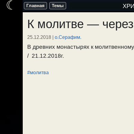
☾
Перейти
ХР
Главная
Темы
к
К молитве — через
содержимому
25.12.2018
|
о.Серафим.
В древних монастырях к молитвенному
/ 21.12.2018г.
#молитва