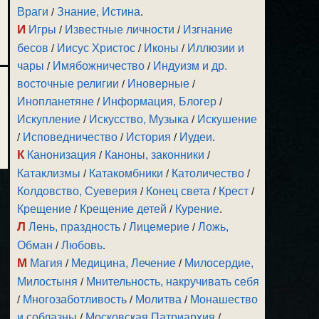
Враги
/
Знание, Истина
.
И
Игры
/
Известные личности
/
Изгнание
бесов
/
Иисус Христос
/
Иконы
/
Иллюзии и
чары
/
Имябожничество
/
Индуизм и др.
восточные религии
/
Иноверные
/
Инопланетяне
/
Информация, Блогер
/
Искупление
/
Искусство, Музыка
/
Искушение
/
Исповедничество
/
История
/
Иудеи
.
К
Канонизация
/
Каноны, законники
/
Катаклизмы
/
Катакомбники
/
Католичество
/
Колдовство, Суеверия
/
Конец света
/
Крест
/
Крещение
/
Крещение детей
/
Курение
.
Л
Лень, праздность
/
Лицемерие
/
Ложь,
Обман
/
Любовь
.
М
Магия
/
Медицина, Лечение
/
Милосердие,
Милостыня
/
Мнительность, накручивать себя
/
Многозаботливость
/
Молитва
/
Монашество
и соблазны
/
Московская Патриархия
/