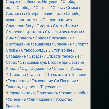
Сверхспособности, Интуиция
/
Свобода
воли, Свобода
/
Святые
/
Секта
/
Семья
/
Символы
/
Сквернословие, мат
/
Скорбь,
душевная тяжесть
/
Сладострастие
/
Служение Богу
/
Смерть
/
Смех, Шутки
/
Смирение, кротость
/
Смысл и цель жизни
/
Сны
/
Совесть
/
Совок
/
Сокрушение
/
Сострадание грешникам
/
Спасение
/
Спорт
/
Споры
/
Старообрядцы
/
Стоп войне
/
Страдание
/
Страсти
/
Страсти телесные
/
Страх
/
Страшный суд, Второе пришествие
Христа
/
Суд, Осуждение
/
Счастье, Успех
.
Т
Таинства
/
Таланты
/
Тело, плоть
/
Терпение
/
Технологии
/
Толкование Св.Писания
/
Тупость, глупость
/
Тщеславие
.
У
Удовольствие, Приятность
/
Украина, война
/
Умиление
/
Уничтожение
/
Уродство,
Красота
.