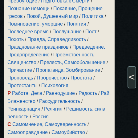
Чревоугодие
/
Подготовка к Смерти
/
Познание немощи
/
Покаяние, Прощение
грехов
/
Покой, Душевный мир
/
Политика
/
Поминовение, умершие
/
Понятия
/
Последнее время
/
Послушание
/
Пост
/
Похоть
/
Правда, Справедливость
/
Празднование праздников
/
Предведение,
Предопределение
/
Преемственность,
Священство
/
Прелесть, Самообольщение
/
Причастие
/
Пропаганда, Зомбирование
/
<
Проповедь
/
Пророчество
/
Простота
/
Протестанты
/
Психология
.
Р
Работа, Дела
/
Равнодушие
/
Радость
/
Рай,
Блаженство
/
Рассудительность
/
Реинкарнация
/
Религия
/
Решимость, сила
ревности
/
Россия
.
С
Самомнение, Самоуверенность
/
Самооправдание
/
Самоубийство
/