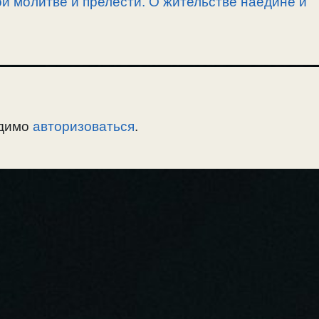
й молитве и прелести. О жительстве наедине и
одимо
авторизоваться
.