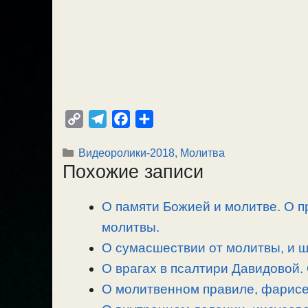
C
T
F
О
o
e
a
т
Рубрики
Видеоролики-2018
,
Молитва
p
l
c
п
Похожие записи
y
e
e
р
L
g
b
а
О памяти Божией и молитве. О п
i
r
o
в
n
молитвы.
a
o
и
k
m
k
т
О сумасшествии от молитвы, и 
ь
О врагах в псалтири Давидовой.
О молитвенном правиле, фарисе