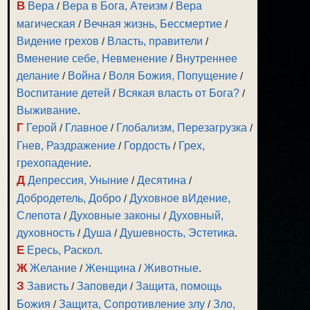
В
Вера
/
Вера в Бога, Атеизм
/
Вера
магическая
/
Вечная жизнь, Бессмертие
/
Видение грехов
/
Власть, правители
/
Вменение себе, Невменение
/
Внутреннее
делание
/
Война
/
Воля Божия, Попущение
/
Воспитание детей
/
Всякая власть от Бога?
/
Выживание
.
Г
Герой
/
Главное
/
Глобализм, Перезагрузка
/
Гнев, Раздражение
/
Гордость
/
Грех,
грехопадение
.
Д
Депрессия, Уныние
/
Десятина
/
Добродетель, Добро
/
Духовное вИдение,
Слепота
/
Духовные законы
/
Духовный,
духовность
/
Душа
/
Душевность, Эстетика
.
Е
Ересь, Раскол
.
Ж
Желание
/
Женщина
/
Животные
.
З
Зависть
/
Заповеди
/
Защита, помощь
Божия
/
Защита, Сопротивление злу
/
Зло,