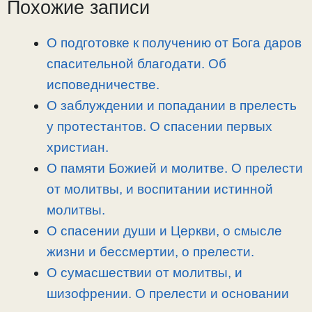
L
g
b
а
Похожие записи
i
r
o
в
n
a
o
и
О подготовке к получению от Бога даров
k
m
k
т
спасительной благодати. Об
ь
исповедничестве.
О заблуждении и попадании в прелесть
у протестантов. О спасении первых
христиан.
О памяти Божией и молитве. О прелести
от молитвы, и воспитании истинной
молитвы.
О спасении души и Церкви, о смысле
жизни и бессмертии, о прелести.
О сумасшествии от молитвы, и
шизофрении. О прелести и основании