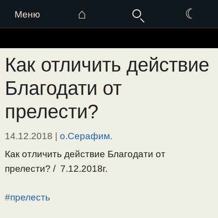
⌂
☾
Меню
Перейти
к
Как отличить действие
содержимому
Благодати от
прелести?
14.12.2018
|
о.Серафим.
Как отличить действие Благодати от
прелести? / 7.12.2018г.
#прелесть