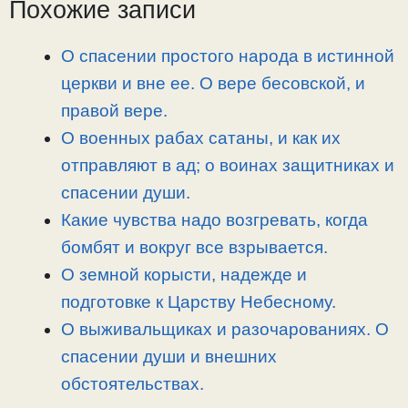
L
g
b
а
Похожие записи
i
r
o
в
n
a
o
и
О спасении простого народа в истинной
k
m
k
т
церкви и вне ее. О вере бесовской, и
ь
правой вере.
О военных рабах сатаны, и как их
отправляют в ад; о воинах защитниках и
спасении души.
Какие чувства надо возгревать, когда
бомбят и вокруг все взрывается.
О земной корысти, надежде и
подготовке к Царству Небесному.
О выживальщиках и разочарованиях. О
спасении души и внешних
обстоятельствах.