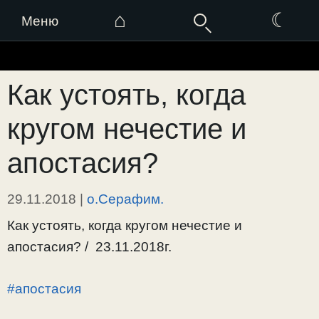
⌂
☾
Меню
Перейти
к
Как устоять, когда
содержимому
кругом нечестие и
апостасия?
29.11.2018
|
о.Серафим.
Как устоять, когда кругом нечестие и
апостасия? / 23.11.2018г.
#апостасия