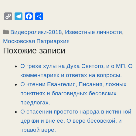
C
T
F
О
o
e
a
т
Рубрики
Видеоролики-2018
,
Известные личности
,
p
l
c
п
y
e
e
р
Московская Патриархия
L
g
b
а
Похожие записи
i
r
o
в
n
a
o
и
О грехе хулы на Духа Святого, и о МП. О
k
m
k
т
комментариях и ответах на вопросы.
ь
О чтении Евангелия, Писания, ложных
понятиях и благовидных бесовских
предлогах.
О спасении простого народа в истинной
церкви и вне ее. О вере бесовской, и
правой вере.