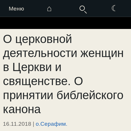
⌂
☾
Меню
Перейти
к
О церковной
содержимому
деятельности женщин
в Церкви и
священстве. О
принятии библейского
канона
16.11.2018
|
о.Серафим.