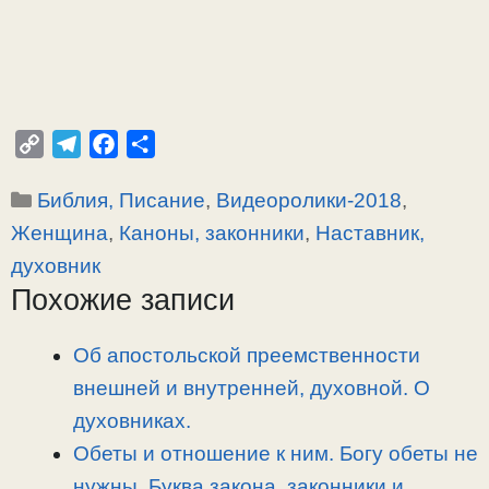
C
T
F
О
o
e
a
т
Рубрики
Библия, Писание
,
Видеоролики-2018
,
p
l
c
п
y
e
e
р
Женщина
,
Каноны, законники
,
Наставник,
L
g
b
а
духовник
i
r
o
в
Похожие записи
n
a
o
и
k
m
k
т
Об апостольской преемственности
ь
внешней и внутренней, духовной. О
духовниках.
Обеты и отношение к ним. Богу обеты не
нужны. Буква закона, законники и