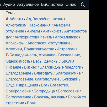
о
Аудио
Актуальное
Библиотека
О нас
Темы:
А
Аборты
/
Ад, Загробная жизнь
/
Алкоголизм, Наркомания
/
Анафема,
отлучение
/
Ангелы
/
Антихрист
/
Антихристов
дух
/
Антихристова печать
/
Апокалипсис
/
Апокрифы
/
Апостасия, отступление
/
Аскетизм, Подвижничество
/
Астрология
.
Б
Безнадежность, отчаяние
/
Беснование,
Одержимость
/
Бесы, демоны
/
Библия,
Писание
/
Бизнес
/
Благовидные предлоги
/
Благодарение
/
Благодать
/
Благоразумие
/
Благословение, благополучие
/
Ближний
/
Блуд, извращения
/
Бог
/
Богатство,
Сребролюбие
/
Богородица
/
Богословие
/
Богослужение
/
Болезнь, немощь
/
Борьба со
страстями
/
Брак
.