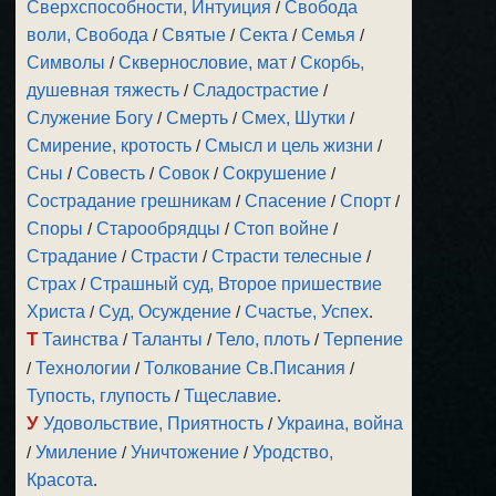
Сверхспособности, Интуиция
/
Свобода
воли, Свобода
/
Святые
/
Секта
/
Семья
/
Символы
/
Сквернословие, мат
/
Скорбь,
душевная тяжесть
/
Сладострастие
/
Служение Богу
/
Смерть
/
Смех, Шутки
/
Смирение, кротость
/
Смысл и цель жизни
/
Сны
/
Совесть
/
Совок
/
Сокрушение
/
Сострадание грешникам
/
Спасение
/
Спорт
/
Споры
/
Старообрядцы
/
Стоп войне
/
Страдание
/
Страсти
/
Страсти телесные
/
Страх
/
Страшный суд, Второе пришествие
Христа
/
Суд, Осуждение
/
Счастье, Успех
.
Т
Таинства
/
Таланты
/
Тело, плоть
/
Терпение
/
Технологии
/
Толкование Св.Писания
/
Тупость, глупость
/
Тщеславие
.
У
Удовольствие, Приятность
/
Украина, война
/
Умиление
/
Уничтожение
/
Уродство,
Красота
.