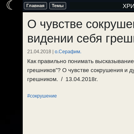
☾
Перейти
ХР
Главная
Темы
к
О чувстве сокруше
содержимому
видении себя гре
21.04.2018
|
о.Серафим.
Как правильно понимать высказывание
грешников”? О чувстве сокрушения и д
грешником. / 13.04.2018г.
#сокрушение