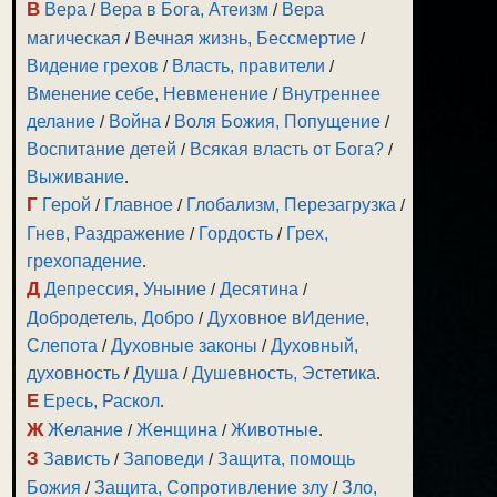
В
Вера
/
Вера в Бога, Атеизм
/
Вера
магическая
/
Вечная жизнь, Бессмертие
/
Видение грехов
/
Власть, правители
/
Вменение себе, Невменение
/
Внутреннее
делание
/
Война
/
Воля Божия, Попущение
/
Воспитание детей
/
Всякая власть от Бога?
/
Выживание
.
Г
Герой
/
Главное
/
Глобализм, Перезагрузка
/
Гнев, Раздражение
/
Гордость
/
Грех,
грехопадение
.
Д
Депрессия, Уныние
/
Десятина
/
Добродетель, Добро
/
Духовное вИдение,
Слепота
/
Духовные законы
/
Духовный,
духовность
/
Душа
/
Душевность, Эстетика
.
Е
Ересь, Раскол
.
Ж
Желание
/
Женщина
/
Животные
.
З
Зависть
/
Заповеди
/
Защита, помощь
Божия
/
Защита, Сопротивление злу
/
Зло,