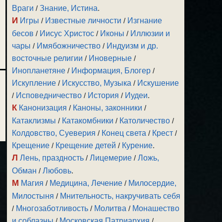
Враги
/
Знание, Истина
.
И
Игры
/
Известные личности
/
Изгнание
бесов
/
Иисус Христос
/
Иконы
/
Иллюзии и
чары
/
Имябожничество
/
Индуизм и др.
восточные религии
/
Иноверные
/
Инопланетяне
/
Информация, Блогер
/
Искупление
/
Искусство, Музыка
/
Искушение
/
Исповедничество
/
История
/
Иудеи
.
К
Канонизация
/
Каноны, законники
/
Катаклизмы
/
Катакомбники
/
Католичество
/
Колдовство, Суеверия
/
Конец света
/
Крест
/
Крещение
/
Крещение детей
/
Курение
.
Л
Лень, праздность
/
Лицемерие
/
Ложь,
Обман
/
Любовь
.
М
Магия
/
Медицина, Лечение
/
Милосердие,
Милостыня
/
Мнительность, накручивать себя
/
Многозаботливость
/
Молитва
/
Монашество
и соблазны
/
Московская Патриархия
/