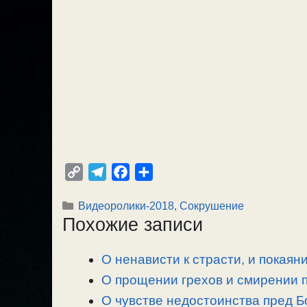
C
T
F
О
o
e
a
т
Рубрики
Видеоролики-2018
,
Сокрушение
p
l
c
п
Похожие записи
y
e
e
р
L
g
b
а
О ненависти к страсти, и покаян
i
r
o
в
n
О прощении грехов и смирении п
a
o
и
k
m
k
т
О чувстве недостоинства пред Бо