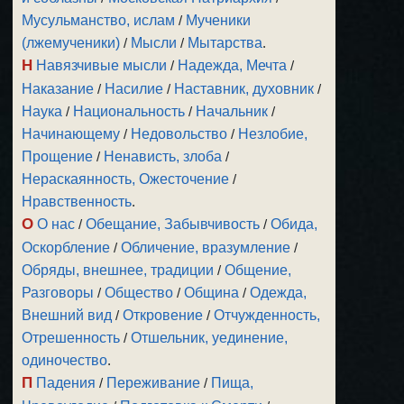
Мусульманство, ислам
/
Мученики
(лжемученики)
/
Мысли
/
Мытарства
.
Н
Навязчивые мысли
/
Надежда, Мечта
/
Наказание
/
Насилие
/
Наставник, духовник
/
Наука
/
Национальность
/
Начальник
/
Начинающему
/
Недовольство
/
Незлобие,
Прощение
/
Ненависть, злоба
/
Нераскаянность, Ожесточение
/
Нравственность
.
О
О нас
/
Обещание, Забывчивость
/
Обида,
Оскорбление
/
Обличение, вразумление
/
Обряды, внешнее, традиции
/
Общение,
Разговоры
/
Общество
/
Община
/
Одежда,
Внешний вид
/
Откровение
/
Отчужденность,
Отрешенность
/
Отшельник, уединение,
одиночество
.
П
Падения
/
Переживание
/
Пища,