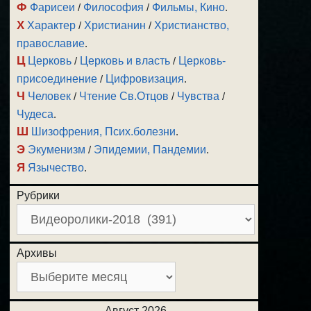
Ф
Фарисеи
/
Философия
/
Фильмы, Кино
.
Х
Характер
/
Христианин
/
Христианство,
православие
.
Ц
Церковь
/
Церковь и власть
/
Церковь-
присоединение
/
Цифровизация
.
Ч
Человек
/
Чтение Св.Отцов
/
Чувства
/
Чудеса
.
Ш
Шизофрения, Псих.болезни
.
Э
Экуменизм
/
Эпидемии, Пандемии
.
Я
Язычество
.
Рубрики
Архивы
Август 2026