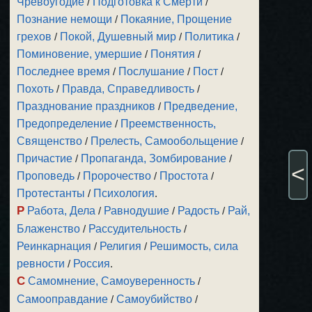
Чревоугодие
/
Подготовка к Смерти
/
Познание немощи
/
Покаяние, Прощение
грехов
/
Покой, Душевный мир
/
Политика
/
Поминовение, умершие
/
Понятия
/
Последнее время
/
Послушание
/
Пост
/
Похоть
/
Правда, Справедливость
/
Празднование праздников
/
Предведение,
Предопределение
/
Преемственность,
Священство
/
Прелесть, Самообольщение
/
Причастие
/
Пропаганда, Зомбирование
/
<
Проповедь
/
Пророчество
/
Простота
/
Протестанты
/
Психология
.
Р
Работа, Дела
/
Равнодушие
/
Радость
/
Рай,
Блаженство
/
Рассудительность
/
Реинкарнация
/
Религия
/
Решимость, сила
ревности
/
Россия
.
С
Самомнение, Самоуверенность
/
Самооправдание
/
Самоубийство
/