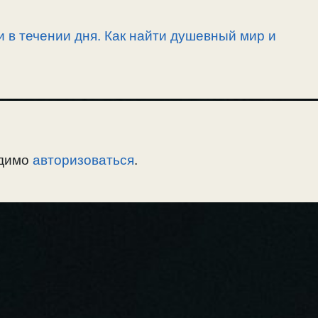
и в течении дня. Как найти душевный мир и
одимо
авторизоваться
.