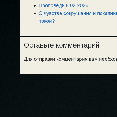
ь
Проповедь 8.02.2026.
О чувстве сокрушения и покаяни
покой?
Оставьте комментарий
Для отправки комментария вам необх