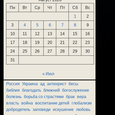
Пн
Вт
Ср
Чт
Пт
Сб
Вс
1
2
3
4
5
6
7
8
9
10
11
12
13
14
15
16
17
18
19
20
21
22
23
24
25
26
27
28
29
30
31
« Июл
Россия
Украина
ад
антихрист
бесы
библия
благодать
ближний
богослужение
болезнь
борьба со страстями
брак
вера
власть
война
воспитание детей
глобализм
добродетель
заповеди
искушение
любовь