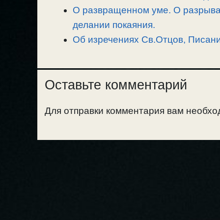
О развращенном уме. О разрыван
делании покаяния.
Об изречениях Св.Отцов, Писания
Оставьте комментарий
Для отправки комментария вам необх