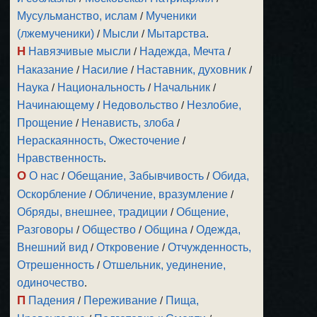
Мусульманство, ислам
/
Мученики
(лжемученики)
/
Мысли
/
Мытарства
.
Н
Навязчивые мысли
/
Надежда, Мечта
/
Наказание
/
Насилие
/
Наставник, духовник
/
Наука
/
Национальность
/
Начальник
/
Начинающему
/
Недовольство
/
Незлобие,
Прощение
/
Ненависть, злоба
/
Нераскаянность, Ожесточение
/
Нравственность
.
О
О нас
/
Обещание, Забывчивость
/
Обида,
Оскорбление
/
Обличение, вразумление
/
Обряды, внешнее, традиции
/
Общение,
Разговоры
/
Общество
/
Община
/
Одежда,
Внешний вид
/
Откровение
/
Отчужденность,
Отрешенность
/
Отшельник, уединение,
одиночество
.
П
Падения
/
Переживание
/
Пища,