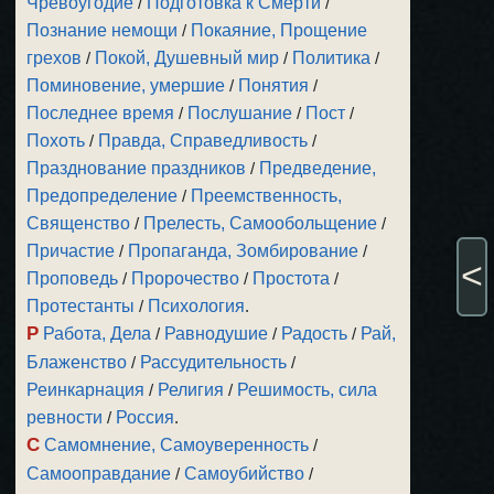
Чревоугодие
/
Подготовка к Смерти
/
Познание немощи
/
Покаяние, Прощение
грехов
/
Покой, Душевный мир
/
Политика
/
Поминовение, умершие
/
Понятия
/
Последнее время
/
Послушание
/
Пост
/
Похоть
/
Правда, Справедливость
/
Празднование праздников
/
Предведение,
Предопределение
/
Преемственность,
Священство
/
Прелесть, Самообольщение
/
Причастие
/
Пропаганда, Зомбирование
/
<
Проповедь
/
Пророчество
/
Простота
/
Протестанты
/
Психология
.
Р
Работа, Дела
/
Равнодушие
/
Радость
/
Рай,
Блаженство
/
Рассудительность
/
Реинкарнация
/
Религия
/
Решимость, сила
ревности
/
Россия
.
С
Самомнение, Самоуверенность
/
Самооправдание
/
Самоубийство
/