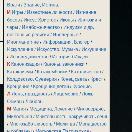
Враги
/
Знание, Истина
.
И
Игры
/
Известные личности
/
Изгнание
бесов
/
Иисус Христос
/
Иконы
/
Иллюзии и
чары
/
Имябожничество
/
Индуизм и др.
восточные религии
/
Иноверные
/
Инопланетяне
/
Информация, Блогер
/
Искупление
/
Искусство, Музыка
/
Искушение
/
Исповедничество
/
История
/
Иудеи
.
К
Канонизация
/
Каноны, законники
/
Катаклизмы
/
Катакомбники
/
Католичество
/
Колдовство, Суеверия
/
Конец света
/
Крест
/
Крещение
/
Крещение детей
/
Курение
.
Л
Лень, праздность
/
Лицемерие
/
Ложь,
Обман
/
Любовь
.
М
Магия
/
Медицина, Лечение
/
Милосердие,
Милостыня
/
Мнительность, накручивать себя
/
Многозаботливость
/
Молитва
/
Монашество
и соблазны
/
Московская Патриархия
/