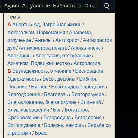
о
Аудио
Актуальное
Библиотека
О нас
Темы:
А
Аборты
/
Ад, Загробная жизнь
/
Алкоголизм, Наркомания
/
Анафема,
отлучение
/
Ангелы
/
Антихрист
/
Антихристов
дух
/
Антихристова печать
/
Апокалипсис
/
Апокрифы
/
Апостасия, отступление
/
Аскетизм, Подвижничество
/
Астрология
.
Б
Безнадежность, отчаяние
/
Беснование,
Одержимость
/
Бесы, демоны
/
Библия,
Писание
/
Бизнес
/
Благовидные предлоги
/
Благодарение
/
Благодать
/
Благоразумие
/
Благословение, благополучие
/
Ближний
/
Блуд, извращения
/
Бог
/
Богатство,
Сребролюбие
/
Богородица
/
Богословие
/
Богослужение
/
Болезнь, немощь
/
Борьба со
страстями
/
Брак
.