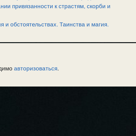
ии привязанности к страстям, скорби и
 и обстоятельствах. Таинства и магия.
одимо
авторизоваться
.