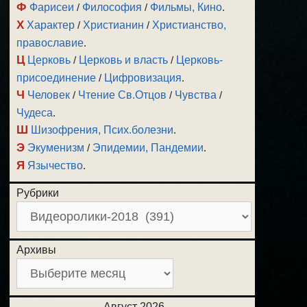
Ф
Фарисеи
/
Философия
/
Фильмы, Кино
.
Х
Характер
/
Христианин
/
Христианство,
православие
.
Ц
Церковь
/
Церковь и власть
/
Церковь-
присоединение
/
Цифровизация
.
Ч
Человек
/
Чтение Св.Отцов
/
Чувства
/
Чудеса
.
Ш
Шизофрения, Псих.болезни
.
Э
Экуменизм
/
Эпидемии, Пандемии
.
Я
Язычество
.
Рубрики
Архивы
Август 2026