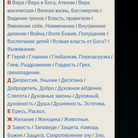
В
Вера
/
Вера в Бога, Атеизм
/
Вера
магическая
/
Вечная жизнь, Бессмертие
/
Видение грехов
/
Власть, правители
/
Вменение себе, Невменение
/
Внутреннее
делание
/
Война
/
Воля Божия, Попущение
/
Воспитание детей
/
Всякая власть от Бога?
/
Выживание
.
Г
Герой
/
Главное
/
Глобализм, Перезагрузка
/
Гнев, Раздражение
/
Гордость
/
Грех,
грехопадение
.
Д
Депрессия, Уныние
/
Десятина
/
Добродетель, Добро
/
Духовное вИдение,
Слепота
/
Духовные законы
/
Духовный,
духовность
/
Душа
/
Душевность, Эстетика
.
Е
Ересь, Раскол
.
Ж
Желание
/
Женщина
/
Животные
.
З
Зависть
/
Заповеди
/
Защита, помощь
Божия
/
Защита, Сопротивление злу
/
Зло,