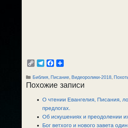
C
T
F
О
o
e
a
т
Рубрики
Библия, Писание
,
Видеоролики-2018
,
Похот
p
l
c
п
Похожие записи
y
e
e
р
L
g
b
а
О чтении Евангелия, Писания, л
i
r
o
в
n
предлогах.
a
o
и
k
m
k
т
Об искушениях и преодолении их
ь
Бог ветхого и нового завета один