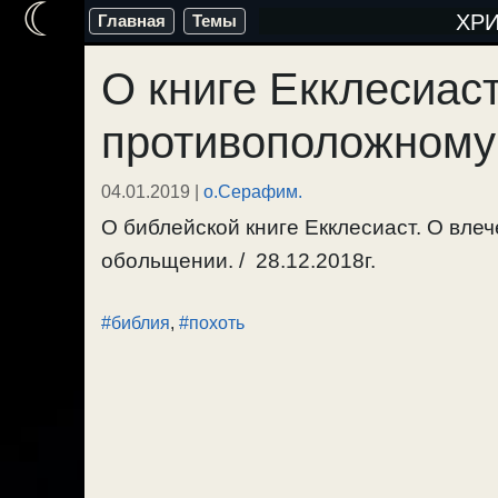
☾
Перейти
ХР
Главная
Темы
к
О книге Екклесиаст
содержимому
противоположному
04.01.2019
|
о.Серафим.
О библейской книге Екклесиаст. О вле
обольщении. / 28.12.2018г.
#библия
,
#похоть