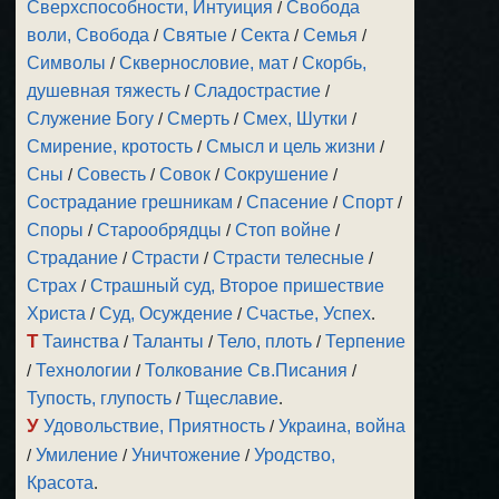
Сверхспособности, Интуиция
/
Свобода
воли, Свобода
/
Святые
/
Секта
/
Семья
/
Символы
/
Сквернословие, мат
/
Скорбь,
душевная тяжесть
/
Сладострастие
/
Служение Богу
/
Смерть
/
Смех, Шутки
/
Смирение, кротость
/
Смысл и цель жизни
/
Сны
/
Совесть
/
Совок
/
Сокрушение
/
Сострадание грешникам
/
Спасение
/
Спорт
/
Споры
/
Старообрядцы
/
Стоп войне
/
Страдание
/
Страсти
/
Страсти телесные
/
Страх
/
Страшный суд, Второе пришествие
Христа
/
Суд, Осуждение
/
Счастье, Успех
.
Т
Таинства
/
Таланты
/
Тело, плоть
/
Терпение
/
Технологии
/
Толкование Св.Писания
/
Тупость, глупость
/
Тщеславие
.
У
Удовольствие, Приятность
/
Украина, война
/
Умиление
/
Уничтожение
/
Уродство,
Красота
.