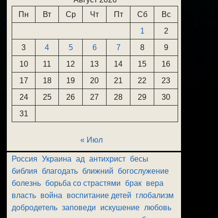
Пн
Вт
Ср
Чт
Пт
Сб
Вс
1
2
3
4
5
6
7
8
9
10
11
12
13
14
15
16
17
18
19
20
21
22
23
24
25
26
27
28
29
30
31
« Июл
Россия
Украина
ад
антихрист
бесы
библия
благодать
ближний
богослужение
болезнь
борьба со страстями
брак
вера
власть
война
воспитание детей
глобализм
добродетель
заповеди
искушение
любовь