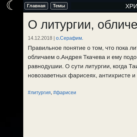
☾
Перейти
ХР
Главная
Темы
к
О литургии, облич
содержимому
14.12.2018
|
о.Серафим.
Правильное понятие о том, что пока ли
обличаем о.Андрея Ткачева и ему под
равнодушии. О сути литургии, когда Та
новозаветных фарисеях, антихристе и е
#литургия
,
#фарисеи