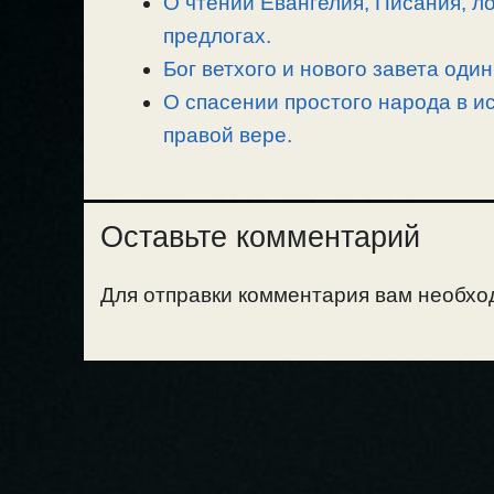
О чтении Евангелия, Писания, л
предлогах.
Бог ветхого и нового завета один
О спасении простого народа в ис
правой вере.
Оставьте комментарий
Для отправки комментария вам необх