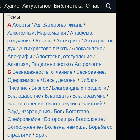
о
Аудио
Актуальное
Библиотека
О нас
Темы:
А
Аборты
/
Ад, Загробная жизнь
/
Алкоголизм, Наркомания
/
Анафема,
отлучение
/
Ангелы
/
Антихрист
/
Антихристов
дух
/
Антихристова печать
/
Апокалипсис
/
Апокрифы
/
Апостасия, отступление
/
Аскетизм, Подвижничество
/
Астрология
.
Б
Безнадежность, отчаяние
/
Беснование,
Одержимость
/
Бесы, демоны
/
Библия,
Писание
/
Бизнес
/
Благовидные предлоги
/
Благодарение
/
Благодать
/
Благоразумие
/
Благословение, благополучие
/
Ближний
/
Блуд, извращения
/
Бог
/
Богатство,
Сребролюбие
/
Богородица
/
Богословие
/
Богослужение
/
Болезнь, немощь
/
Борьба со
страстями
/
Брак
.