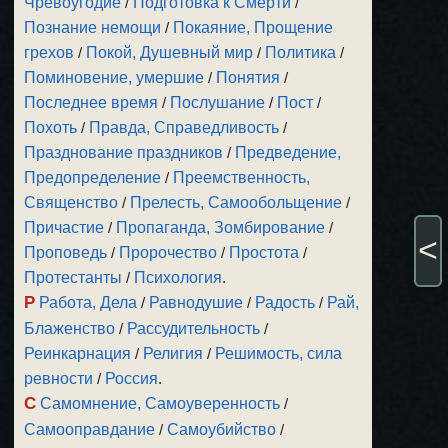
Чревоугодие
/
Подготовка к Смерти
/
Познание немощи
/
Покаяние, Прощение
грехов
/
Покой, Душевный мир
/
Политика
/
Поминовение, умершие
/
Понятия
/
Последнее время
/
Послушание
/
Пост
/
Похоть
/
Правда, Справедливость
/
Празднование праздников
/
Предведение,
Предопределение
/
Преемственность,
Священство
/
Прелесть, Самообольщение
/
Причастие
/
Пропаганда, Зомбирование
/
<
Проповедь
/
Пророчество
/
Простота
/
Протестанты
/
Психология
.
Р
Работа, Дела
/
Равнодушие
/
Радость
/
Рай,
Блаженство
/
Рассудительность
/
Реинкарнация
/
Религия
/
Решимость, сила
ревности
/
Россия
.
С
Самомнение, Самоуверенность
/
Самооправдание
/
Самоубийство
/