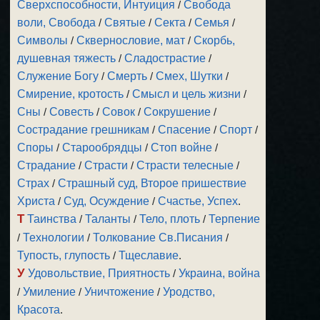
Сверхспособности, Интуиция
/
Свобода
воли, Свобода
/
Святые
/
Секта
/
Семья
/
Символы
/
Сквернословие, мат
/
Скорбь,
душевная тяжесть
/
Сладострастие
/
Служение Богу
/
Смерть
/
Смех, Шутки
/
Смирение, кротость
/
Смысл и цель жизни
/
Сны
/
Совесть
/
Совок
/
Сокрушение
/
Сострадание грешникам
/
Спасение
/
Спорт
/
Споры
/
Старообрядцы
/
Стоп войне
/
Страдание
/
Страсти
/
Страсти телесные
/
Страх
/
Страшный суд, Второе пришествие
Христа
/
Суд, Осуждение
/
Счастье, Успех
.
Т
Таинства
/
Таланты
/
Тело, плоть
/
Терпение
/
Технологии
/
Толкование Св.Писания
/
Тупость, глупость
/
Тщеславие
.
У
Удовольствие, Приятность
/
Украина, война
/
Умиление
/
Уничтожение
/
Уродство,
Красота
.