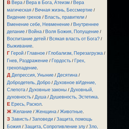
В
Вера
/
Вера в Бога, Атеизм
/
Вера
магическая
/
Вечная жизнь, Бессмертие
/
Видение грехов
/
Власть, правители
/
Вменение себе, Невменение
/
Внутреннее
делание
/
Война
/
Воля Божия, Попущение
/
Воспитание детей
/
Всякая власть от Бога?
/
Выживание
.
Г
Герой
/
Главное
/
Глобализм, Перезагрузка
/
Гнев, Раздражение
/
Гордость
/
Грех,
грехопадение
.
Д
Депрессия, Уныние
/
Десятина
/
Добродетель, Добро
/
Духовное вИдение,
Слепота
/
Духовные законы
/
Духовный,
духовность
/
Душа
/
Душевность, Эстетика
.
Е
Ересь, Раскол
.
Ж
Желание
/
Женщина
/
Животные
.
З
Зависть
/
Заповеди
/
Защита, помощь
Божия
/
Защита, Сопротивление злу
/
Зло,