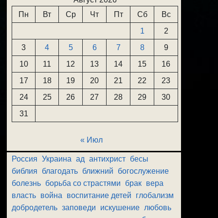
Пн
Вт
Ср
Чт
Пт
Сб
Вс
1
2
3
4
5
6
7
8
9
10
11
12
13
14
15
16
17
18
19
20
21
22
23
24
25
26
27
28
29
30
31
« Июл
Россия
Украина
ад
антихрист
бесы
библия
благодать
ближний
богослужение
болезнь
борьба со страстями
брак
вера
власть
война
воспитание детей
глобализм
добродетель
заповеди
искушение
любовь