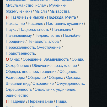
Мусульманство, ислам
/
Мученики
(лжемученики)
/
Мысли
/
Мытарства
.
Н
Навязчивые мысли
/
Надежда, Мечта
/
Наказание
/
Насилие
/
Наставник, духовник
/
Наука
/
Национальность
/
Начальник
/
Начинающему
/
Недовольство
/
Незлобие,
Прощение
/
Ненависть, злоба
/
Нераскаянность, Ожесточение
/
Нравственность
.
О
О нас
/
Обещание, Забывчивость
/
Обида,
Оскорбление
/
Обличение, вразумление
/
Обряды, внешнее, традиции
/
Общение,
Разговоры
/
Общество
/
Община
/
Одежда,
Внешний вид
/
Откровение
/
Отчужденность,
Отрешенность
/
Отшельник, уединение,
одиночество
.
П
Падения
/
Переживание
/
Пища,