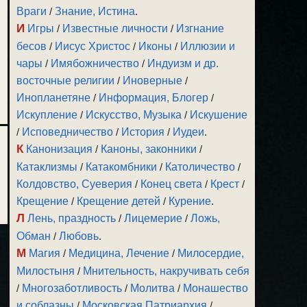
Враги
/
Знание, Истина
.
И
Игры
/
Известные личности
/
Изгнание
бесов
/
Иисус Христос
/
Иконы
/
Иллюзии и
чары
/
Имябожничество
/
Индуизм и др.
восточные религии
/
Иноверные
/
Инопланетяне
/
Информация, Блогер
/
Искупление
/
Искусство, Музыка
/
Искушение
/
Исповедничество
/
История
/
Иудеи
.
К
Канонизация
/
Каноны, законники
/
Катаклизмы
/
Катакомбники
/
Католичество
/
Колдовство, Суеверия
/
Конец света
/
Крест
/
Крещение
/
Крещение детей
/
Курение
.
Л
Лень, праздность
/
Лицемерие
/
Ложь,
Обман
/
Любовь
.
М
Магия
/
Медицина, Лечение
/
Милосердие,
Милостыня
/
Мнительность, накручивать себя
/
Многозаботливость
/
Молитва
/
Монашество
и соблазны
/
Московская Патриархия
/