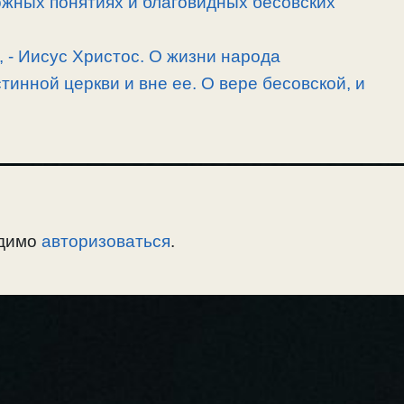
ожных понятиях и благовидных бесовских
, -­ Иисус Христос. О жизни народа
тинной церкви и вне ее. О вере бесовской, и
одимо
авторизоваться
.