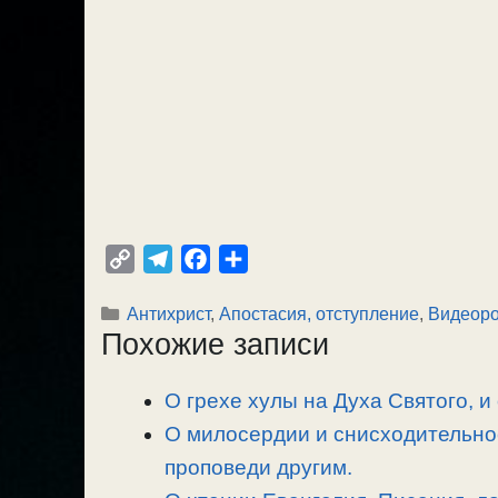
C
T
F
О
o
e
a
т
Рубрики
Антихрист
,
Апостасия, отступление
,
Видеоро
p
l
c
п
Похожие записи
y
e
e
р
L
g
b
а
О грехе хулы на Духа Святого, и
i
r
o
в
n
О милосердии и снисходительно
a
o
и
k
m
k
т
проповеди другим.
ь