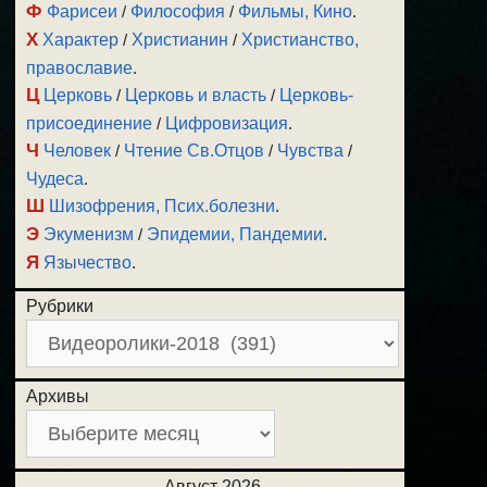
Ф
Фарисеи
/
Философия
/
Фильмы, Кино
.
Х
Характер
/
Христианин
/
Христианство,
православие
.
Ц
Церковь
/
Церковь и власть
/
Церковь-
присоединение
/
Цифровизация
.
Ч
Человек
/
Чтение Св.Отцов
/
Чувства
/
Чудеса
.
Ш
Шизофрения, Псих.болезни
.
Э
Экуменизм
/
Эпидемии, Пандемии
.
Я
Язычество
.
Рубрики
Архивы
Август 2026