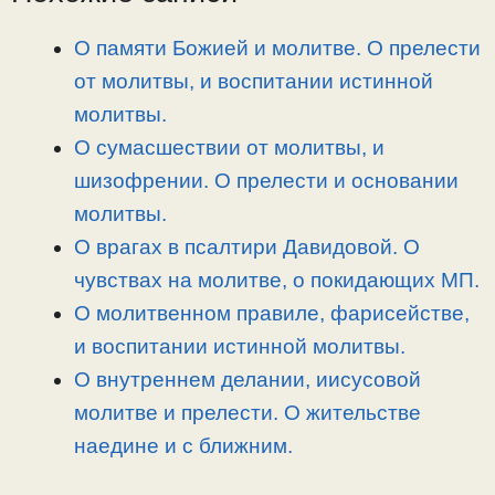
L
g
b
а
i
r
o
в
О памяти Божией и молитве. О прелести
n
a
o
и
от молитвы, и воспитании истинной
k
m
k
т
молитвы.
ь
О сумасшествии от молитвы, и
шизофрении. О прелести и основании
молитвы.
О врагах в псалтири Давидовой. О
чувствах на молитве, о покидающих МП.
О молитвенном правиле, фарисействе,
и воспитании истинной молитвы.
О внутреннем делании, иисусовой
молитве и прелести. О жительстве
наедине и с ближним.