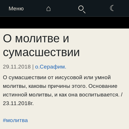
⌂
☾
Меню
Перейти
к
О молитве и
содержимому
сумасшествии
29.11.2018
|
о.Серафим.
О сумасшествии от иисусовой или умной
молитвы, каковы причины этого. Основание
истинной молитвы, и как она воспитывается. /
23.11.2018г.
#молитва