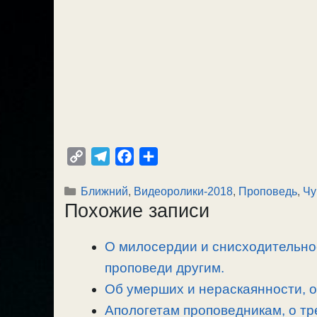
C
T
F
О
o
e
a
т
Рубрики
Ближний
,
Видеоролики-2018
,
Проповедь
,
Чу
p
l
c
п
Похожие записи
y
e
e
р
L
g
b
а
О милосердии и снисходительно
i
r
o
в
n
проповеди другим.
a
o
и
k
m
k
т
Об умерших и нераскаянности, 
ь
Апологетам проповедникам, о тр