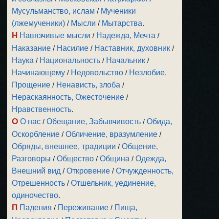
Мусульманство, ислам
/
Мученики
(лжемученики)
/
Мысли
/
Мытарства
.
Н
Навязчивые мысли
/
Надежда, Мечта
/
Наказание
/
Насилие
/
Наставник, духовник
/
Наука
/
Национальность
/
Начальник
/
Начинающему
/
Недовольство
/
Незлобие,
Прощение
/
Ненависть, злоба
/
Нераскаянность, Ожесточение
/
Нравственность
.
О
О нас
/
Обещание, Забывчивость
/
Обида,
Оскорбление
/
Обличение, вразумление
/
Обряды, внешнее, традиции
/
Общение,
Разговоры
/
Общество
/
Община
/
Одежда,
Внешний вид
/
Откровение
/
Отчужденность,
Отрешенность
/
Отшельник, уединение,
одиночество
.
П
Падения
/
Переживание
/
Пища,