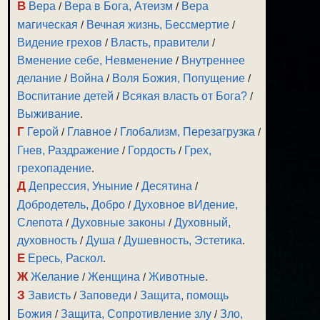
В
Вера
/
Вера в Бога, Атеизм
/
Вера
магическая
/
Вечная жизнь, Бессмертие
/
Видение грехов
/
Власть, правители
/
Вменение себе, Невменение
/
Внутреннее
делание
/
Война
/
Воля Божия, Попущение
/
Воспитание детей
/
Всякая власть от Бога?
/
Выживание
.
Г
Герой
/
Главное
/
Глобализм, Перезагрузка
/
Гнев, Раздражение
/
Гордость
/
Грех,
грехопадение
.
Д
Депрессия, Уныние
/
Десятина
/
Добродетель, Добро
/
Духовное вИдение,
Слепота
/
Духовные законы
/
Духовный,
духовность
/
Душа
/
Душевность, Эстетика
.
Е
Ересь, Раскол
.
Ж
Желание
/
Женщина
/
Животные
.
З
Зависть
/
Заповеди
/
Защита, помощь
Божия
/
Защита, Сопротивление злу
/
Зло,