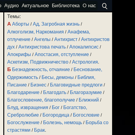
о
Аудио
Актуальное
Библиотека
О нас
Темы:
А
Аборты
/
Ад, Загробная жизнь
/
Алкоголизм, Наркомания
/
Анафема,
отлучение
/
Ангелы
/
Антихрист
/
Антихристов
дух
/
Антихристова печать
/
Апокалипсис
/
Апокрифы
/
Апостасия, отступление
/
Аскетизм, Подвижничество
/
Астрология
.
Б
Безнадежность, отчаяние
/
Беснование,
Одержимость
/
Бесы, демоны
/
Библия,
Писание
/
Бизнес
/
Благовидные предлоги
/
Благодарение
/
Благодать
/
Благоразумие
/
Благословение, благополучие
/
Ближний
/
Блуд, извращения
/
Бог
/
Богатство,
Сребролюбие
/
Богородица
/
Богословие
/
Богослужение
/
Болезнь, немощь
/
Борьба со
страстями
/
Брак
.