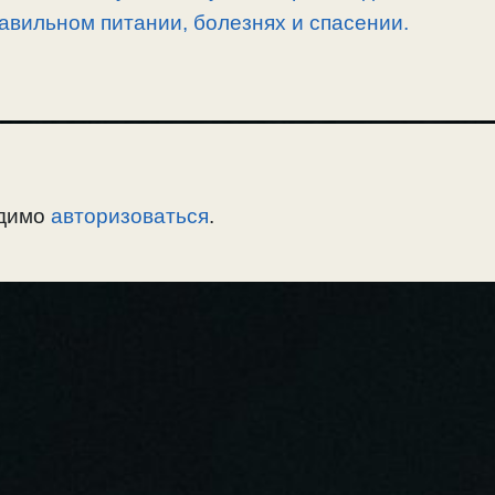
равильном питании, болезнях и спасении.
одимо
авторизоваться
.