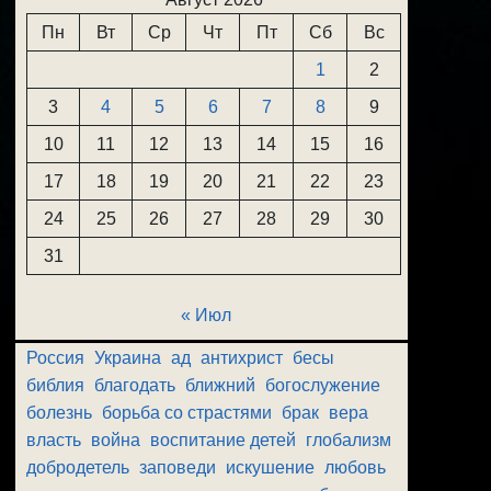
Пн
Вт
Ср
Чт
Пт
Сб
Вс
1
2
3
4
5
6
7
8
9
10
11
12
13
14
15
16
17
18
19
20
21
22
23
24
25
26
27
28
29
30
31
« Июл
Россия
Украина
ад
антихрист
бесы
библия
благодать
ближний
богослужение
болезнь
борьба со страстями
брак
вера
власть
война
воспитание детей
глобализм
добродетель
заповеди
искушение
любовь