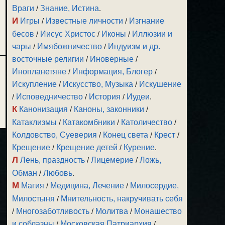
Враги
/
Знание, Истина
.
И
Игры
/
Известные личности
/
Изгнание
бесов
/
Иисус Христос
/
Иконы
/
Иллюзии и
чары
/
Имябожничество
/
Индуизм и др.
восточные религии
/
Иноверные
/
Инопланетяне
/
Информация, Блогер
/
Искупление
/
Искусство, Музыка
/
Искушение
/
Исповедничество
/
История
/
Иудеи
.
К
Канонизация
/
Каноны, законники
/
Катаклизмы
/
Катакомбники
/
Католичество
/
Колдовство, Суеверия
/
Конец света
/
Крест
/
Крещение
/
Крещение детей
/
Курение
.
Л
Лень, праздность
/
Лицемерие
/
Ложь,
Обман
/
Любовь
.
М
Магия
/
Медицина, Лечение
/
Милосердие,
Милостыня
/
Мнительность, накручивать себя
/
Многозаботливость
/
Молитва
/
Монашество
и соблазны
/
Московская Патриархия
/