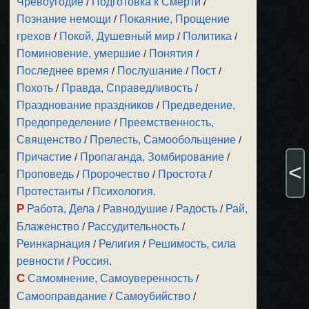
Чревоугодие
/
Подготовка к Смерти
/
Познание немощи
/
Покаяние, Прощение
грехов
/
Покой, Душевный мир
/
Политика
/
Поминовение, умершие
/
Понятия
/
Последнее время
/
Послушание
/
Пост
/
Похоть
/
Правда, Справедливость
/
Празднование праздников
/
Предведение,
Предопределение
/
Преемственность,
Священство
/
Прелесть, Самообольщение
/
Причастие
/
Пропаганда, Зомбирование
/
<
Проповедь
/
Пророчество
/
Простота
/
Протестанты
/
Психология
.
Р
Работа, Дела
/
Равнодушие
/
Радость
/
Рай,
Блаженство
/
Рассудительность
/
Реинкарнация
/
Религия
/
Решимость, сила
ревности
/
Россия
.
С
Самомнение, Самоуверенность
/
Самооправдание
/
Самоубийство
/