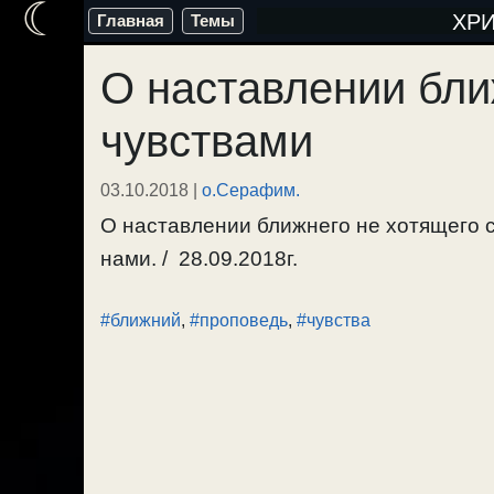
☾
Перейти
ХР
Главная
Темы
к
О наставлении бли
содержимому
чувствами
03.10.2018
|
о.Серафим.
О наставлении ближнего не хотящего с
нами. / 28.09.2018г.
#ближний
,
#проповедь
,
#чувства