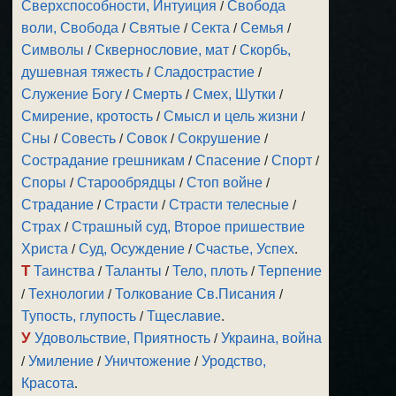
Сверхспособности, Интуиция
/
Свобода
воли, Свобода
/
Святые
/
Секта
/
Семья
/
Символы
/
Сквернословие, мат
/
Скорбь,
душевная тяжесть
/
Сладострастие
/
Служение Богу
/
Смерть
/
Смех, Шутки
/
Смирение, кротость
/
Смысл и цель жизни
/
Сны
/
Совесть
/
Совок
/
Сокрушение
/
Сострадание грешникам
/
Спасение
/
Спорт
/
Споры
/
Старообрядцы
/
Стоп войне
/
Страдание
/
Страсти
/
Страсти телесные
/
Страх
/
Страшный суд, Второе пришествие
Христа
/
Суд, Осуждение
/
Счастье, Успех
.
Т
Таинства
/
Таланты
/
Тело, плоть
/
Терпение
/
Технологии
/
Толкование Св.Писания
/
Тупость, глупость
/
Тщеславие
.
У
Удовольствие, Приятность
/
Украина, война
/
Умиление
/
Уничтожение
/
Уродство,
Красота
.