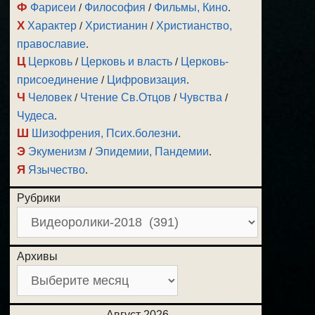
Ф
Фарисеи
/
Философия
/
Фильмы, Кино
.
Х
Характер
/
Христианин
/
Христианство,
православие
.
Ц
Церковь
/
Церковь и власть
/
Церковь-
присоединение
/
Цифровизация
.
Ч
Человек
/
Чтение Св.Отцов
/
Чувства
/
Чудеса
.
Ш
Шизофрения, Псих.болезни
.
Э
Экуменизм
/
Эпидемии, Пандемии
.
Я
Язычество
.
Рубрики
Архивы
Август 2026