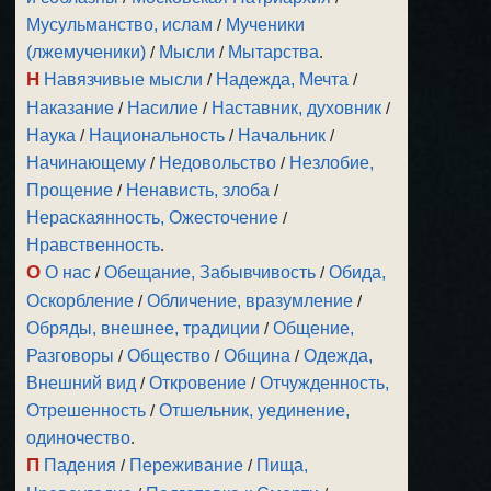
Мусульманство, ислам
/
Мученики
(лжемученики)
/
Мысли
/
Мытарства
.
Н
Навязчивые мысли
/
Надежда, Мечта
/
Наказание
/
Насилие
/
Наставник, духовник
/
Наука
/
Национальность
/
Начальник
/
Начинающему
/
Недовольство
/
Незлобие,
Прощение
/
Ненависть, злоба
/
Нераскаянность, Ожесточение
/
Нравственность
.
О
О нас
/
Обещание, Забывчивость
/
Обида,
Оскорбление
/
Обличение, вразумление
/
Обряды, внешнее, традиции
/
Общение,
Разговоры
/
Общество
/
Община
/
Одежда,
Внешний вид
/
Откровение
/
Отчужденность,
Отрешенность
/
Отшельник, уединение,
одиночество
.
П
Падения
/
Переживание
/
Пища,