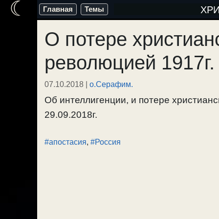
☾
Перейти
ХР
Главная
Темы
к
О потере христиан
содержимому
революцией 1917г.
07.10.2018
|
о.Серафим.
Об интеллигенции, и потере христианс
29.09.2018г.
#апостасия
,
#Россия