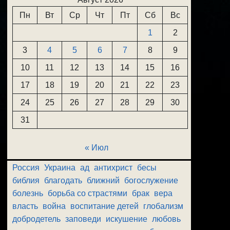
Пн
Вт
Ср
Чт
Пт
Сб
Вс
1
2
3
4
5
6
7
8
9
10
11
12
13
14
15
16
17
18
19
20
21
22
23
24
25
26
27
28
29
30
31
« Июл
Россия
Украина
ад
антихрист
бесы
библия
благодать
ближний
богослужение
болезнь
борьба со страстями
брак
вера
власть
война
воспитание детей
глобализм
добродетель
заповеди
искушение
любовь