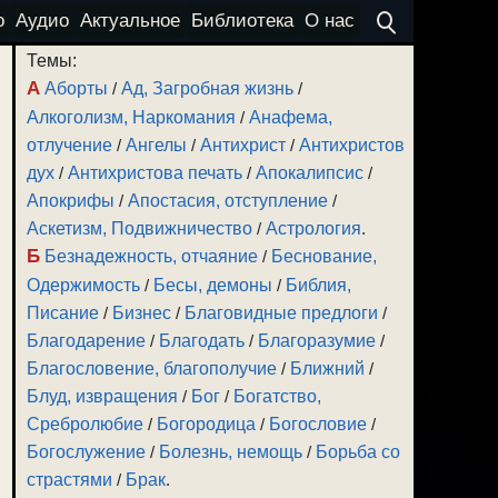
о
Аудио
Актуальное
Библиотека
О нас
Темы:
А
Аборты
/
Ад, Загробная жизнь
/
Алкоголизм, Наркомания
/
Анафема,
отлучение
/
Ангелы
/
Антихрист
/
Антихристов
дух
/
Антихристова печать
/
Апокалипсис
/
Апокрифы
/
Апостасия, отступление
/
Аскетизм, Подвижничество
/
Астрология
.
Б
Безнадежность, отчаяние
/
Беснование,
Одержимость
/
Бесы, демоны
/
Библия,
Писание
/
Бизнес
/
Благовидные предлоги
/
Благодарение
/
Благодать
/
Благоразумие
/
Благословение, благополучие
/
Ближний
/
Блуд, извращения
/
Бог
/
Богатство,
Сребролюбие
/
Богородица
/
Богословие
/
Богослужение
/
Болезнь, немощь
/
Борьба со
страстями
/
Брак
.