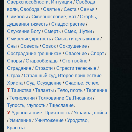
Сверхспособности, Интуиция
/
Свобода
воли, Свобода
/
Святые
/
Секта
/
Семья
/
Символы
/
Сквернословие, мат
/
Скорбь,
душевная тяжесть
/
Сладострастие
/
Служение Богу
/
Смерть
/
Смех, Шутки
/
Смирение, кротость
/
Смысл и цель жизни
/
Сны
/
Совесть
/
Совок
/
Сокрушение
/
Сострадание грешникам
/
Спасение
/
Спорт
/
Споры
/
Старообрядцы
/
Стоп войне
/
Страдание
/
Страсти
/
Страсти телесные
/
Страх
/
Страшный суд, Второе пришествие
Христа
/
Суд, Осуждение
/
Счастье, Успех
.
Т
Таинства
/
Таланты
/
Тело, плоть
/
Терпение
/
Технологии
/
Толкование Св.Писания
/
Тупость, глупость
/
Тщеславие
.
У
Удовольствие, Приятность
/
Украина, война
/
Умиление
/
Уничтожение
/
Уродство,
Красота
.