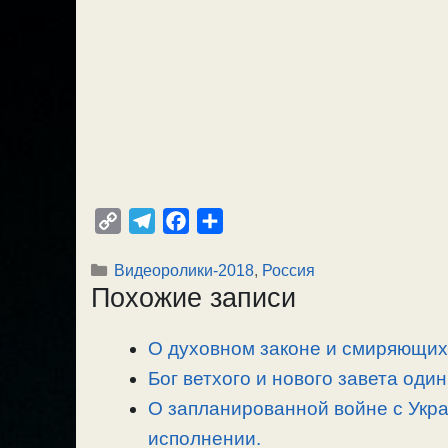
C
T
F
О
o
e
a
т
Рубрики
Видеоролики-2018
,
Россия
p
l
c
п
Похожие записи
y
e
e
р
L
g
b
а
О духовном законе и смиряющих 
i
r
o
в
n
Бог ветхого и нового завета один
a
o
и
k
m
k
т
О запланированной войне с Укра
ь
исполнении.