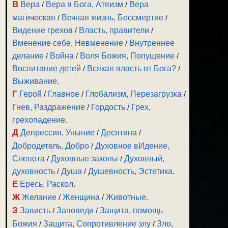
В
Вера
/
Вера в Бога, Атеизм
/
Вера
магическая
/
Вечная жизнь, Бессмертие
/
Видение грехов
/
Власть, правители
/
Вменение себе, Невменение
/
Внутреннее
делание
/
Война
/
Воля Божия, Попущение
/
Воспитание детей
/
Всякая власть от Бога?
/
Выживание
.
Г
Герой
/
Главное
/
Глобализм, Перезагрузка
/
Гнев, Раздражение
/
Гордость
/
Грех,
грехопадение
.
Д
Депрессия, Уныние
/
Десятина
/
Добродетель, Добро
/
Духовное вИдение,
Слепота
/
Духовные законы
/
Духовный,
духовность
/
Душа
/
Душевность, Эстетика
.
Е
Ересь, Раскол
.
Ж
Желание
/
Женщина
/
Животные
.
З
Зависть
/
Заповеди
/
Защита, помощь
Божия
/
Защита, Сопротивление злу
/
Зло,