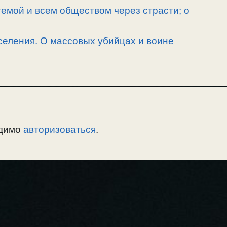
емой и всем обществом через страсти; о
селения. О массовых убийцах и воине
одимо
авторизоваться
.