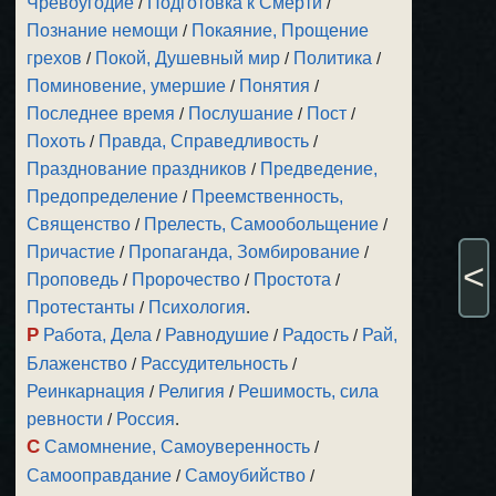
Чревоугодие
/
Подготовка к Смерти
/
Познание немощи
/
Покаяние, Прощение
грехов
/
Покой, Душевный мир
/
Политика
/
Поминовение, умершие
/
Понятия
/
Последнее время
/
Послушание
/
Пост
/
Похоть
/
Правда, Справедливость
/
Празднование праздников
/
Предведение,
Предопределение
/
Преемственность,
Священство
/
Прелесть, Самообольщение
/
Причастие
/
Пропаганда, Зомбирование
/
<
Проповедь
/
Пророчество
/
Простота
/
Протестанты
/
Психология
.
Р
Работа, Дела
/
Равнодушие
/
Радость
/
Рай,
Блаженство
/
Рассудительность
/
Реинкарнация
/
Религия
/
Решимость, сила
ревности
/
Россия
.
С
Самомнение, Самоуверенность
/
Самооправдание
/
Самоубийство
/