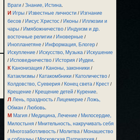
Враги
/
Знание, Истина
.
И
Игры
/
Известные личности
/
Изгнание
бесов
/
Иисус Христос
/
Иконы
/
Иллюзии и
чары
/
Имябожничество
/
Индуизм и др.
восточные религии
/
Иноверные
/
Инопланетяне
/
Информация, Блогер
/
Искупление
/
Искусство, Музыка
/
Искушение
/
Исповедничество
/
История
/
Иудеи
.
К
Канонизация
/
Каноны, законники
/
Катаклизмы
/
Катакомбники
/
Католичество
/
Колдовство, Суеверия
/
Конец света
/
Крест
/
Крещение
/
Крещение детей
/
Курение
.
Л
Лень, праздность
/
Лицемерие
/
Ложь,
Обман
/
Любовь
.
М
Магия
/
Медицина, Лечение
/
Милосердие,
Милостыня
/
Мнительность, накручивать себя
/
Многозаботливость
/
Молитва
/
Монашество
и соблазны
/
Московская Патриархия
/