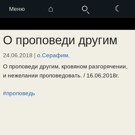
⌂
☾
Меню
Перейти
к
О проповеди другим
содержимому
24.06.2018
|
о.Серафим.
О проповеди другим, кровяном разгорячении,
и нежелании проповедовать. / 16.06.2018г.
#проповедь