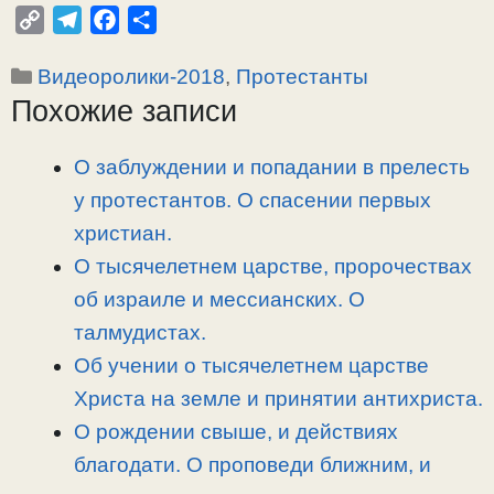
C
T
F
О
o
e
a
т
Рубрики
Видеоролики-2018
,
Протестанты
p
l
c
п
Похожие записи
y
e
e
р
L
g
b
а
i
r
o
в
О заблуждении и попадании в прелесть
n
a
o
и
у протестантов. О спасении первых
k
m
k
т
христиан.
ь
О тысячелетнем царстве, пророчествах
об израиле и мессианских. О
талмудистах.
Об учении о тысячелетнем царстве
Христа на земле и принятии антихриста.
О рождении свыше, и действиях
благодати. О проповеди ближним, и