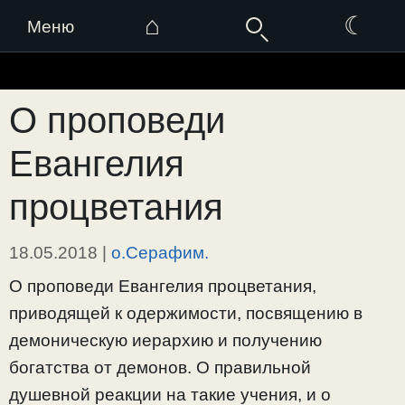
⌂
☾
Меню
Перейти
к
О проповеди
содержимому
Евангелия
процветания
18.05.2018
|
о.Серафим.
О проповеди Евангелия процветания,
приводящей к одержимости, посвящению в
демоническую иерархию и получению
богатства от демонов. О правильной
душевной реакции на такие учения, и о