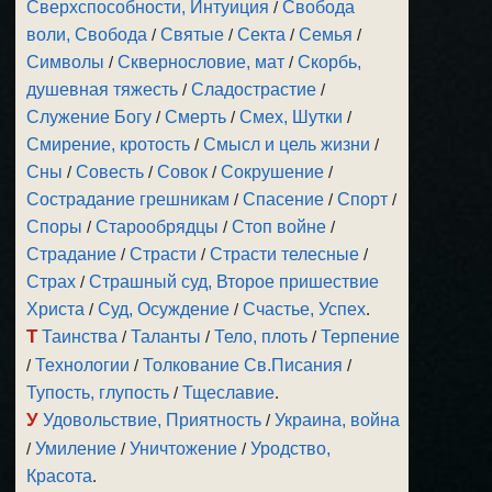
Сверхспособности, Интуиция
/
Свобода
воли, Свобода
/
Святые
/
Секта
/
Семья
/
Символы
/
Сквернословие, мат
/
Скорбь,
душевная тяжесть
/
Сладострастие
/
Служение Богу
/
Смерть
/
Смех, Шутки
/
Смирение, кротость
/
Смысл и цель жизни
/
Сны
/
Совесть
/
Совок
/
Сокрушение
/
Сострадание грешникам
/
Спасение
/
Спорт
/
Споры
/
Старообрядцы
/
Стоп войне
/
Страдание
/
Страсти
/
Страсти телесные
/
Страх
/
Страшный суд, Второе пришествие
Христа
/
Суд, Осуждение
/
Счастье, Успех
.
Т
Таинства
/
Таланты
/
Тело, плоть
/
Терпение
/
Технологии
/
Толкование Св.Писания
/
Тупость, глупость
/
Тщеславие
.
У
Удовольствие, Приятность
/
Украина, война
/
Умиление
/
Уничтожение
/
Уродство,
Красота
.