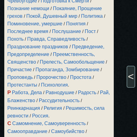
Чревоугодие
/
Подготовка к Смерти
/
Познание немощи
/
Покаяние, Прощение
грехов
/
Покой, Душевный мир
/
Политика
/
Поминовение, умершие
/
Понятия
/
Последнее время
/
Послушание
/
Пост
/
Похоть
/
Правда, Справедливость
/
Празднование праздников
/
Предведение,
Предопределение
/
Преемственность,
Священство
/
Прелесть, Самообольщение
/
Причастие
/
Пропаганда, Зомбирование
/
<
Проповедь
/
Пророчество
/
Простота
/
Протестанты
/
Психология
.
Р
Работа, Дела
/
Равнодушие
/
Радость
/
Рай,
Блаженство
/
Рассудительность
/
Реинкарнация
/
Религия
/
Решимость, сила
ревности
/
Россия
.
С
Самомнение, Самоуверенность
/
Самооправдание
/
Самоубийство
/