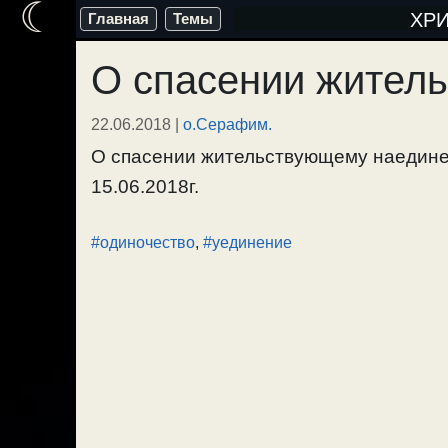
☾
Перейти
ХР
Главная
Темы
к
О спасении жител
содержимому
22.06.2018
|
о.Серафим.
О спасении жительствующему наедине,
15.06.2018г.
#одиночество
,
#уединение