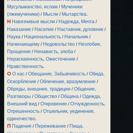
Мусульманство, ислам
/
Мученики
(лжемученики)
/
Мысли
/
Мытарства
.
Н
Навязчивые мысли
/
Надежда, Мечта
/
Наказание
/
Насилие
/
Наставник, духовник
/
Наука
/
Национальность
/
Начальник
/
Начинающему
/
Недовольство
/
Незлобие,
Прощение
/
Ненависть, злоба
/
Нераскаянность, Ожесточение
/
Нравственность
.
О
О нас
/
Обещание, Забывчивость
/
Обида,
Оскорбление
/
Обличение, вразумление
/
Обряды, внешнее, традиции
/
Общение,
Разговоры
/
Общество
/
Община
/
Одежда,
Внешний вид
/
Откровение
/
Отчужденность,
Отрешенность
/
Отшельник, уединение,
одиночество
.
П
Падения
/
Переживание
/
Пища,