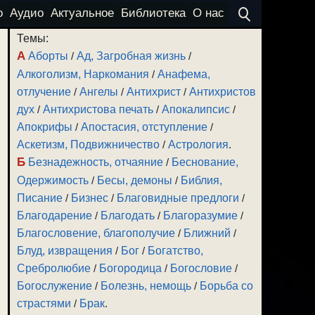
о
Аудио
Актуальное
Библиотека
О нас
Темы:
А
Аборты
/
Ад, Загробная жизнь
/
Алкоголизм, Наркомания
/
Анафема,
отлучение
/
Ангелы
/
Антихрист
/
Антихристов
дух
/
Антихристова печать
/
Апокалипсис
/
Апокрифы
/
Апостасия, отступление
/
Аскетизм, Подвижничество
/
Астрология
.
Б
Безнадежность, отчаяние
/
Беснование,
Одержимость
/
Бесы, демоны
/
Библия,
Писание
/
Бизнес
/
Благовидные предлоги
/
Благодарение
/
Благодать
/
Благоразумие
/
Благословение, благополучие
/
Ближний
/
Блуд, извращения
/
Бог
/
Богатство,
Сребролюбие
/
Богородица
/
Богословие
/
Богослужение
/
Болезнь, немощь
/
Борьба со
страстями
/
Брак
.