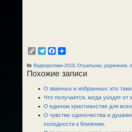
C
T
F
О
o
e
a
т
Рубрики
Видеоролики-2018
,
Отшельник, уединение, 
p
l
c
п
Похожие записи
y
e
e
р
L
g
b
а
О званных и избранных: кто таки
i
r
o
в
n
Что получается, когда уходят от
a
o
и
k
m
k
т
О едином христианстве для всех
ь
О чувстве одиночества и душевн
холодности к ближним.