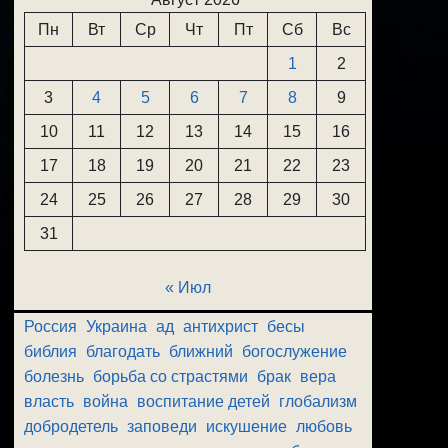
Пн
Вт
Ср
Чт
Пт
Сб
Вс
1
2
3
4
5
6
7
8
9
10
11
12
13
14
15
16
17
18
19
20
21
22
23
24
25
26
27
28
29
30
31
« Июл
Россия
Украина
ад
антихрист
бесы
библия
благодать
ближний
богослужение
болезнь
борьба со страстями
брак
вера
власть
война
воспитание детей
глобализм
добродетель
заповеди
искушение
любовь