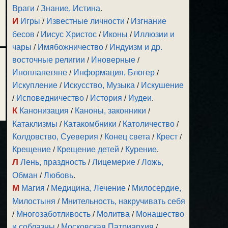
Враги
/
Знание, Истина
.
И
Игры
/
Известные личности
/
Изгнание
бесов
/
Иисус Христос
/
Иконы
/
Иллюзии и
чары
/
Имябожничество
/
Индуизм и др.
восточные религии
/
Иноверные
/
Инопланетяне
/
Информация, Блогер
/
Искупление
/
Искусство, Музыка
/
Искушение
/
Исповедничество
/
История
/
Иудеи
.
К
Канонизация
/
Каноны, законники
/
Катаклизмы
/
Катакомбники
/
Католичество
/
Колдовство, Суеверия
/
Конец света
/
Крест
/
Крещение
/
Крещение детей
/
Курение
.
Л
Лень, праздность
/
Лицемерие
/
Ложь,
Обман
/
Любовь
.
М
Магия
/
Медицина, Лечение
/
Милосердие,
Милостыня
/
Мнительность, накручивать себя
/
Многозаботливость
/
Молитва
/
Монашество
и соблазны
/
Московская Патриархия
/