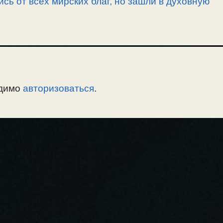
сь от всех мирских благ, но зашли в духовную
одимо
авторизоваться
.