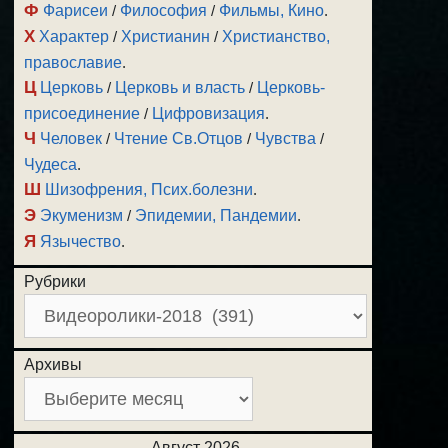
Ф
Фарисеи
/
Философия
/
Фильмы, Кино
.
Х
Характер
/
Христианин
/
Христианство,
православие
.
Ц
Церковь
/
Церковь и власть
/
Церковь-
присоединение
/
Цифровизация
.
Ч
Человек
/
Чтение Св.Отцов
/
Чувства
/
Чудеса
.
Ш
Шизофрения, Псих.болезни
.
Э
Экуменизм
/
Эпидемии, Пандемии
.
Я
Язычество
.
Рубрики
Архивы
Август 2026