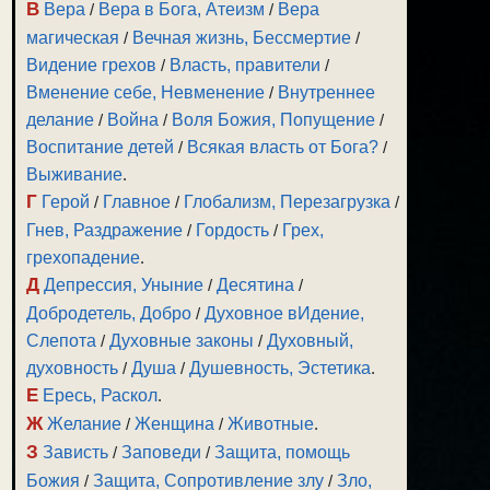
В
Вера
/
Вера в Бога, Атеизм
/
Вера
магическая
/
Вечная жизнь, Бессмертие
/
Видение грехов
/
Власть, правители
/
Вменение себе, Невменение
/
Внутреннее
делание
/
Война
/
Воля Божия, Попущение
/
Воспитание детей
/
Всякая власть от Бога?
/
Выживание
.
Г
Герой
/
Главное
/
Глобализм, Перезагрузка
/
Гнев, Раздражение
/
Гордость
/
Грех,
грехопадение
.
Д
Депрессия, Уныние
/
Десятина
/
Добродетель, Добро
/
Духовное вИдение,
Слепота
/
Духовные законы
/
Духовный,
духовность
/
Душа
/
Душевность, Эстетика
.
Е
Ересь, Раскол
.
Ж
Желание
/
Женщина
/
Животные
.
З
Зависть
/
Заповеди
/
Защита, помощь
Божия
/
Защита, Сопротивление злу
/
Зло,