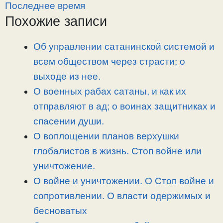
y
e
e
р
Последнее время
L
g
b
а
Похожие записи
i
r
o
в
n
a
o
и
Об управлении сатанинской системой и
k
m
k
т
всем обществом через страсти; о
ь
выходе из нее.
О военных рабах сатаны, и как их
отправляют в ад; о воинах защитниках и
спасении души.
О воплощении планов верхушки
глобалистов в жизнь. Стоп войне или
уничтожение.
О войне и уничтожении. О Стоп войне и
сопротивлении. О власти одержимых и
бесноватых