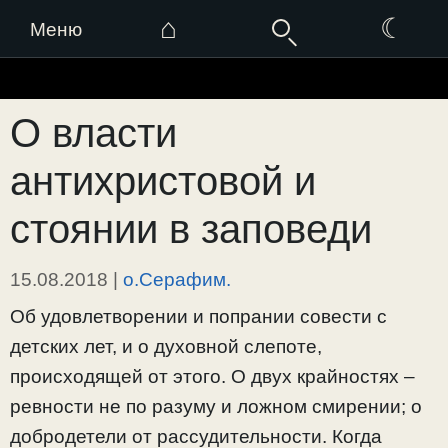
⌂
☾
Меню
Перейти
к
О власти
содержимому
антихристовой и
стоянии в заповеди
15.08.2018
|
о.Серафим.
Об удовлетворении и попрании совести с
детских лет, и о духовной слепоте,
происходящей от этого. О двух крайностях –
ревности не по разуму и ложном смирении; о
добродетели от рассудительности. Когда