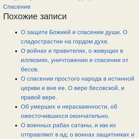
y
e
e
р
Спасение
L
g
b
а
Похожие записи
i
r
o
в
n
a
o
и
О защите Божией и спасении души. О
k
m
k
т
сладострастии на гордом духе.
ь
О войнах и правителях, о живущих в
иллюзиях, уничтожении и спасении от
бесов.
О спасении простого народа в истинной
церкви и вне ее. О вере бесовской, и
правой вере.
Об умерших и нераскаянности, об
ожесточившихся окончательно.
О военных рабах сатаны, и как их
отправляют в ад; о воинах защитниках и