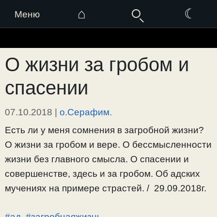
⌂
☾
Меню
Перейти
к
О жизни за гробом и
содержимому
спасении
07.10.2018
|
о.Серафим.
Есть ли у меня сомнения в загробной жизни?
О жизни за гробом и вере. О бессмысленности
жизни без главного смысла. О спасении и
совершенстве, здесь и за гробом. Об адских
мучениях на примере страстей. / 29.09.2018г.
#ад
,
#загробнаяжизнь