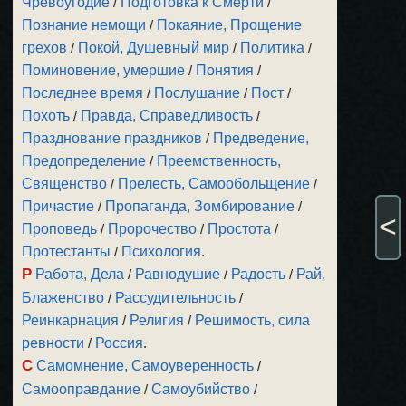
Чревоугодие
/
Подготовка к Смерти
/
Познание немощи
/
Покаяние, Прощение
грехов
/
Покой, Душевный мир
/
Политика
/
Поминовение, умершие
/
Понятия
/
Последнее время
/
Послушание
/
Пост
/
Похоть
/
Правда, Справедливость
/
Празднование праздников
/
Предведение,
Предопределение
/
Преемственность,
Священство
/
Прелесть, Самообольщение
/
Причастие
/
Пропаганда, Зомбирование
/
<
Проповедь
/
Пророчество
/
Простота
/
Протестанты
/
Психология
.
Р
Работа, Дела
/
Равнодушие
/
Радость
/
Рай,
Блаженство
/
Рассудительность
/
Реинкарнация
/
Религия
/
Решимость, сила
ревности
/
Россия
.
С
Самомнение, Самоуверенность
/
Самооправдание
/
Самоубийство
/