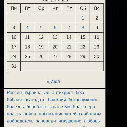
Пн
Вт
Ср
Чт
Пт
Сб
Вс
1
2
3
4
5
6
7
8
9
10
11
12
13
14
15
16
17
18
19
20
21
22
23
24
25
26
27
28
29
30
31
« Июл
Россия
Украина
ад
антихрист
бесы
библия
благодать
ближний
богослужение
болезнь
борьба со страстями
брак
вера
власть
война
воспитание детей
глобализм
добродетель
заповеди
искушение
любовь