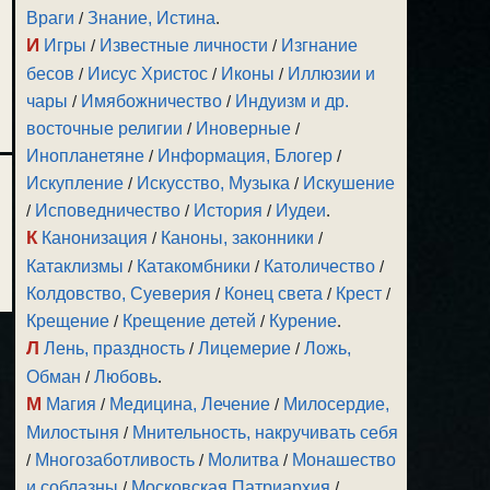
Враги
/
Знание, Истина
.
И
Игры
/
Известные личности
/
Изгнание
бесов
/
Иисус Христос
/
Иконы
/
Иллюзии и
чары
/
Имябожничество
/
Индуизм и др.
восточные религии
/
Иноверные
/
Инопланетяне
/
Информация, Блогер
/
Искупление
/
Искусство, Музыка
/
Искушение
/
Исповедничество
/
История
/
Иудеи
.
К
Канонизация
/
Каноны, законники
/
Катаклизмы
/
Катакомбники
/
Католичество
/
Колдовство, Суеверия
/
Конец света
/
Крест
/
Крещение
/
Крещение детей
/
Курение
.
Л
Лень, праздность
/
Лицемерие
/
Ложь,
Обман
/
Любовь
.
М
Магия
/
Медицина, Лечение
/
Милосердие,
Милостыня
/
Мнительность, накручивать себя
/
Многозаботливость
/
Молитва
/
Монашество
и соблазны
/
Московская Патриархия
/