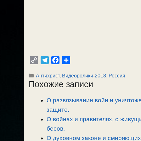
C
T
F
О
o
e
a
т
Рубрики
Антихрист
,
Видеоролики-2018
,
Россия
p
l
c
п
Похожие записи
y
e
e
р
L
g
b
а
О развязывании войн и уничтоже
i
r
o
в
n
защите.
a
o
и
k
m
k
т
О войнах и правителях, о живущ
ь
бесов.
О духовном законе и смиряющих 