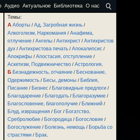
о
Аудио
Актуальное
Библиотека
О нас
Темы:
А
Аборты
/
Ад, Загробная жизнь
/
Алкоголизм, Наркомания
/
Анафема,
отлучение
/
Ангелы
/
Антихрист
/
Антихристов
дух
/
Антихристова печать
/
Апокалипсис
/
Апокрифы
/
Апостасия, отступление
/
Аскетизм, Подвижничество
/
Астрология
.
Б
Безнадежность, отчаяние
/
Беснование,
Одержимость
/
Бесы, демоны
/
Библия,
Писание
/
Бизнес
/
Благовидные предлоги
/
Благодарение
/
Благодать
/
Благоразумие
/
Благословение, благополучие
/
Ближний
/
Блуд, извращения
/
Бог
/
Богатство,
Сребролюбие
/
Богородица
/
Богословие
/
Богослужение
/
Болезнь, немощь
/
Борьба со
страстями
/
Брак
.