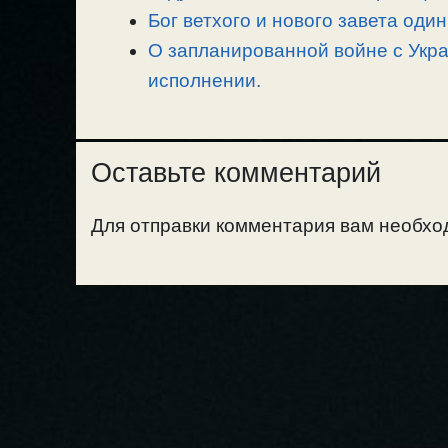
Бог ветхого и нового завета один
О запланированной войне с Укра
исполнении.
Оставьте комментарий
Для отправки комментария вам необх