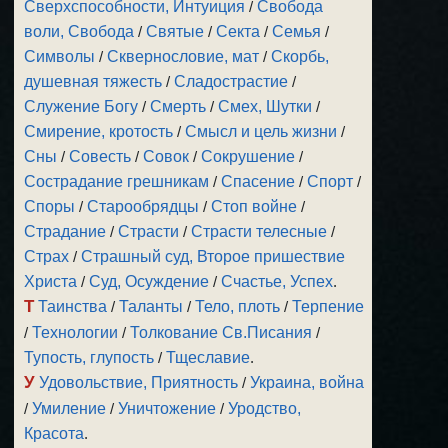
Сверхспособности, Интуиция
/
Свобода
воли, Свобода
/
Святые
/
Секта
/
Семья
/
Символы
/
Сквернословие, мат
/
Скорбь,
душевная тяжесть
/
Сладострастие
/
Служение Богу
/
Смерть
/
Смех, Шутки
/
Смирение, кротость
/
Смысл и цель жизни
/
Сны
/
Совесть
/
Совок
/
Сокрушение
/
Сострадание грешникам
/
Спасение
/
Спорт
/
Споры
/
Старообрядцы
/
Стоп войне
/
Страдание
/
Страсти
/
Страсти телесные
/
Страх
/
Страшный суд, Второе пришествие
Христа
/
Суд, Осуждение
/
Счастье, Успех
.
Т
Таинства
/
Таланты
/
Тело, плоть
/
Терпение
/
Технологии
/
Толкование Св.Писания
/
Тупость, глупость
/
Тщеславие
.
У
Удовольствие, Приятность
/
Украина, война
/
Умиление
/
Уничтожение
/
Уродство,
Красота
.