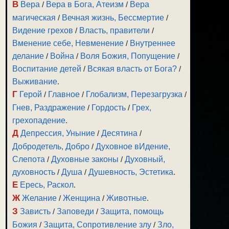
В
Вера
/
Вера в Бога, Атеизм
/
Вера
магическая
/
Вечная жизнь, Бессмертие
/
Видение грехов
/
Власть, правители
/
Вменение себе, Невменение
/
Внутреннее
делание
/
Война
/
Воля Божия, Попущение
/
Воспитание детей
/
Всякая власть от Бога?
/
Выживание
.
Г
Герой
/
Главное
/
Глобализм, Перезагрузка
/
Гнев, Раздражение
/
Гордость
/
Грех,
грехопадение
.
Д
Депрессия, Уныние
/
Десятина
/
Добродетель, Добро
/
Духовное вИдение,
Слепота
/
Духовные законы
/
Духовный,
духовность
/
Душа
/
Душевность, Эстетика
.
Е
Ересь, Раскол
.
Ж
Желание
/
Женщина
/
Животные
.
З
Зависть
/
Заповеди
/
Защита, помощь
Божия
/
Защита, Сопротивление злу
/
Зло,