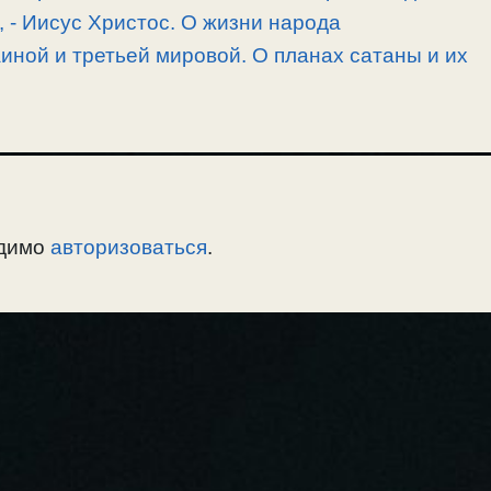
, -­ Иисус Христос. О жизни народа
иной и третьей мировой. О планах сатаны и их
одимо
авторизоваться
.