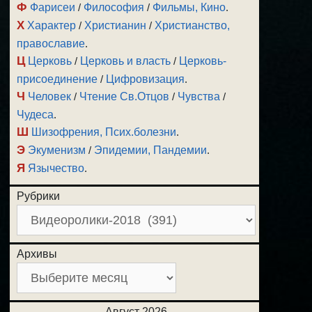
Ф
Фарисеи
/
Философия
/
Фильмы, Кино
.
Х
Характер
/
Христианин
/
Христианство,
православие
.
Ц
Церковь
/
Церковь и власть
/
Церковь-
присоединение
/
Цифровизация
.
Ч
Человек
/
Чтение Св.Отцов
/
Чувства
/
Чудеса
.
Ш
Шизофрения, Псих.болезни
.
Э
Экуменизм
/
Эпидемии, Пандемии
.
Я
Язычество
.
Рубрики
Архивы
Август 2026