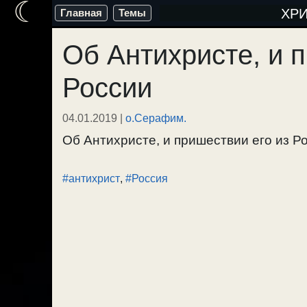
☾
Перейти
ХР
Главная
Темы
к
Об Антихристе, и 
содержимому
России
04.01.2019
|
о.Серафим.
Об Антихристе, и пришествии его из Рос
#антихрист
,
#Россия