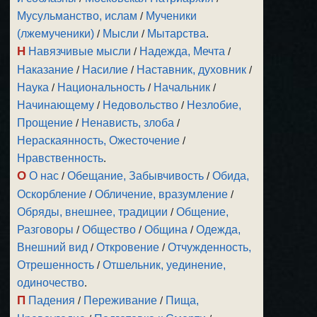
Мусульманство, ислам
/
Мученики
(лжемученики)
/
Мысли
/
Мытарства
.
Н
Навязчивые мысли
/
Надежда, Мечта
/
Наказание
/
Насилие
/
Наставник, духовник
/
Наука
/
Национальность
/
Начальник
/
Начинающему
/
Недовольство
/
Незлобие,
Прощение
/
Ненависть, злоба
/
Нераскаянность, Ожесточение
/
Нравственность
.
О
О нас
/
Обещание, Забывчивость
/
Обида,
Оскорбление
/
Обличение, вразумление
/
Обряды, внешнее, традиции
/
Общение,
Разговоры
/
Общество
/
Община
/
Одежда,
Внешний вид
/
Откровение
/
Отчужденность,
Отрешенность
/
Отшельник, уединение,
одиночество
.
П
Падения
/
Переживание
/
Пища,