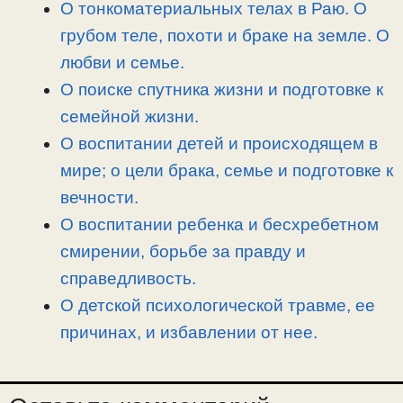
n
a
o
и
О тонкоматериальных телах в Раю. О
k
m
k
т
грубом теле, похоти и браке на земле. О
ь
любви и семье.
О поиске спутника жизни и подготовке к
семейной жизни.
О воспитании детей и происходящем в
мире; о цели брака, семье и подготовке к
вечности.
О воспитании ребенка и бесхребетном
смирении, борьбе за правду и
справедливость.
О детской психологической травме, ее
причинах, и избавлении от нее.