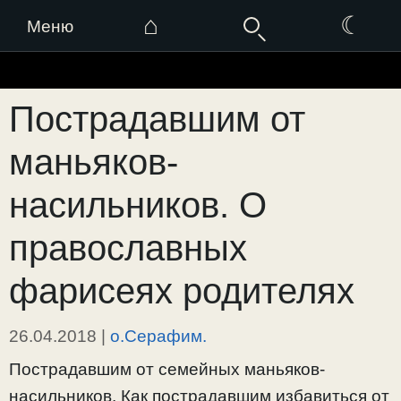
⌂
☾
Меню
Перейти
к
Пострадавшим от
содержимому
маньяков-
насильников. О
православных
фарисеях родителях
26.04.2018
|
о.Серафим.
Пострадавшим от семейных маньяков-
насильников. Как пострадавшим избавиться от