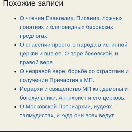
Похожие записи
y
e
e
р
L
g
b
а
i
r
o
в
О чтении Евангелия, Писания, ложных
n
a
o
и
понятиях и благовидных бесовских
k
m
k
т
предлогах.
ь
О спасении простого народа в истинной
церкви и вне ее. О вере бесовской, и
правой вере.
О неправой вере, борьбе со страстями и
получении Причастия в МП.
Иерархи и священство МП как демоны и
богохульники. Антихрист и его церковь.
О Московской Патриархии, иудеях
талмудистах, и куда они всех ведут.