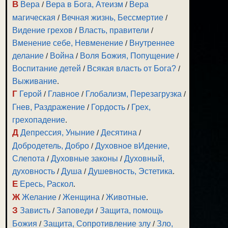
В
Вера
/
Вера в Бога, Атеизм
/
Вера
магическая
/
Вечная жизнь, Бессмертие
/
Видение грехов
/
Власть, правители
/
Вменение себе, Невменение
/
Внутреннее
делание
/
Война
/
Воля Божия, Попущение
/
Воспитание детей
/
Всякая власть от Бога?
/
Выживание
.
Г
Герой
/
Главное
/
Глобализм, Перезагрузка
/
Гнев, Раздражение
/
Гордость
/
Грех,
грехопадение
.
Д
Депрессия, Уныние
/
Десятина
/
Добродетель, Добро
/
Духовное вИдение,
Слепота
/
Духовные законы
/
Духовный,
духовность
/
Душа
/
Душевность, Эстетика
.
Е
Ересь, Раскол
.
Ж
Желание
/
Женщина
/
Животные
.
З
Зависть
/
Заповеди
/
Защита, помощь
Божия
/
Защита, Сопротивление злу
/
Зло,