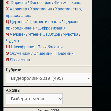
Ф
Фарисеи
/
Философия
/
Фильмы, Кино
.
Х
Характер
/
Христианин
/
Христианство,
православие
.
Ц
Церковь
/
Церковь и власть
/
Церковь-
присоединение
/
Цифровизация
.
Ч
Человек
/
Чтение Св.Отцов
/
Чувства
/
Чудеса
.
Ш
Шизофрения, Псих.болезни
.
Э
Экуменизм
/
Эпидемии, Пандемии
.
Я
Язычество
.
Рубрики
Архивы
Август 2026