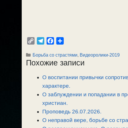
C
T
F
О
o
e
a
т
Рубрики
Борьба со страстями
,
Видеоролики-2019
p
l
c
п
Похожие записи
y
e
e
р
L
g
b
а
О воспитании привычки сопротив
i
r
o
в
n
характере.
a
o
и
k
m
k
т
О заблуждении и попадании в пр
ь
христиан.
Проповедь 26.07.2026.
О неправой вере, борьбе со стр