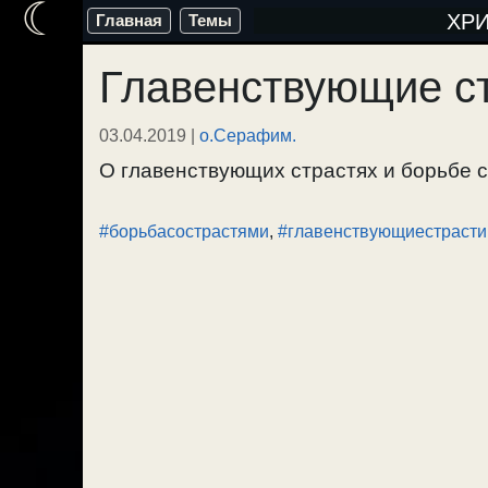
☾
Перейти
ХР
Главная
Темы
к
Главенствующие с
содержимому
03.04.2019
|
о.Серафим.
О главенствующих страстях и борьбе с 
#борьбасострастями
,
#главенствующиестрасти