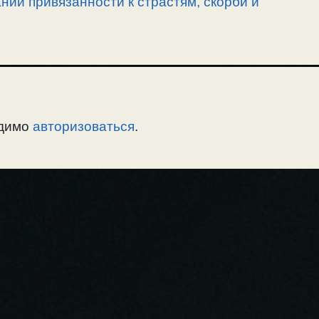
ии привязанности к страстям, скорби и
одимо
авторизоваться
.