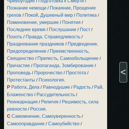
Чревоугодие
/
Подготовка к Смерти
/
Познание немощи
/
Покаяние, Прощение
грехов
/
Покой, Душевный мир
/
Политика
/
Поминовение, умершие
/
Понятия
/
Последнее время
/
Послушание
/
Пост
/
Похоть
/
Правда, Справедливость
/
Празднование праздников
/
Предведение,
Предопределение
/
Преемственность,
Священство
/
Прелесть, Самообольщение
/
Причастие
/
Пропаганда, Зомбирование
/
<
Проповедь
/
Пророчество
/
Простота
/
Протестанты
/
Психология
.
Р
Работа, Дела
/
Равнодушие
/
Радость
/
Рай,
Блаженство
/
Рассудительность
/
Реинкарнация
/
Религия
/
Решимость, сила
ревности
/
Россия
.
С
Самомнение, Самоуверенность
/
Самооправдание
/
Самоубийство
/