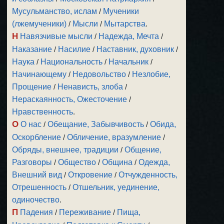
Мусульманство, ислам
/
Мученики
(лжемученики)
/
Мысли
/
Мытарства
.
Н
Навязчивые мысли
/
Надежда, Мечта
/
Наказание
/
Насилие
/
Наставник, духовник
/
Наука
/
Национальность
/
Начальник
/
Начинающему
/
Недовольство
/
Незлобие,
Прощение
/
Ненависть, злоба
/
Нераскаянность, Ожесточение
/
Нравственность
.
О
О нас
/
Обещание, Забывчивость
/
Обида,
Оскорбление
/
Обличение, вразумление
/
Обряды, внешнее, традиции
/
Общение,
Разговоры
/
Общество
/
Община
/
Одежда,
Внешний вид
/
Откровение
/
Отчужденность,
Отрешенность
/
Отшельник, уединение,
одиночество
.
П
Падения
/
Переживание
/
Пища,