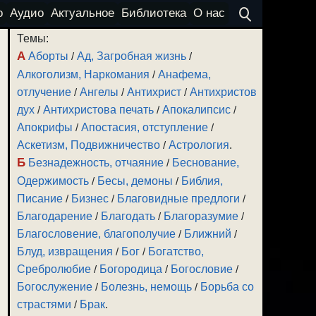
о
Аудио
Актуальное
Библиотека
О нас
Темы:
А
Аборты
/
Ад, Загробная жизнь
/
Алкоголизм, Наркомания
/
Анафема,
отлучение
/
Ангелы
/
Антихрист
/
Антихристов
дух
/
Антихристова печать
/
Апокалипсис
/
Апокрифы
/
Апостасия, отступление
/
Аскетизм, Подвижничество
/
Астрология
.
Б
Безнадежность, отчаяние
/
Беснование,
Одержимость
/
Бесы, демоны
/
Библия,
Писание
/
Бизнес
/
Благовидные предлоги
/
Благодарение
/
Благодать
/
Благоразумие
/
Благословение, благополучие
/
Ближний
/
Блуд, извращения
/
Бог
/
Богатство,
Сребролюбие
/
Богородица
/
Богословие
/
Богослужение
/
Болезнь, немощь
/
Борьба со
страстями
/
Брак
.