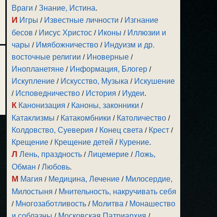
Враги
/
Знание, Истина
.
И
Игры
/
Известные личности
/
Изгнание
бесов
/
Иисус Христос
/
Иконы
/
Иллюзии и
чары
/
Имябожничество
/
Индуизм и др.
восточные религии
/
Иноверные
/
Инопланетяне
/
Информация, Блогер
/
Искупление
/
Искусство, Музыка
/
Искушение
/
Исповедничество
/
История
/
Иудеи
.
К
Канонизация
/
Каноны, законники
/
Катаклизмы
/
Катакомбники
/
Католичество
/
Колдовство, Суеверия
/
Конец света
/
Крест
/
Крещение
/
Крещение детей
/
Курение
.
Л
Лень, праздность
/
Лицемерие
/
Ложь,
Обман
/
Любовь
.
М
Магия
/
Медицина, Лечение
/
Милосердие,
Милостыня
/
Мнительность, накручивать себя
/
Многозаботливость
/
Молитва
/
Монашество
и соблазны
/
Московская Патриархия
/