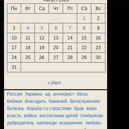
Пн
Вт
Ср
Чт
Пт
Сб
Вс
1
2
3
4
5
6
7
8
9
10
11
12
13
14
15
16
17
18
19
20
21
22
23
24
25
26
27
28
29
30
31
« Июл
Россия
Украина
ад
антихрист
бесы
библия
благодать
ближний
богослужение
болезнь
борьба со страстями
брак
вера
власть
война
воспитание детей
глобализм
добродетель
заповеди
искушение
любовь