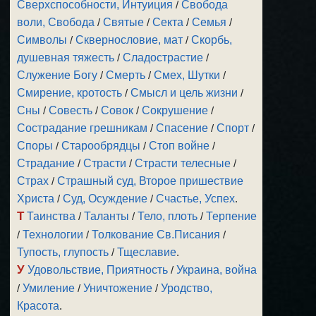
Сверхспособности, Интуиция
/
Свобода
воли, Свобода
/
Святые
/
Секта
/
Семья
/
Символы
/
Сквернословие, мат
/
Скорбь,
душевная тяжесть
/
Сладострастие
/
Служение Богу
/
Смерть
/
Смех, Шутки
/
Смирение, кротость
/
Смысл и цель жизни
/
Сны
/
Совесть
/
Совок
/
Сокрушение
/
Сострадание грешникам
/
Спасение
/
Спорт
/
Споры
/
Старообрядцы
/
Стоп войне
/
Страдание
/
Страсти
/
Страсти телесные
/
Страх
/
Страшный суд, Второе пришествие
Христа
/
Суд, Осуждение
/
Счастье, Успех
.
Т
Таинства
/
Таланты
/
Тело, плоть
/
Терпение
/
Технологии
/
Толкование Св.Писания
/
Тупость, глупость
/
Тщеславие
.
У
Удовольствие, Приятность
/
Украина, война
/
Умиление
/
Уничтожение
/
Уродство,
Красота
.