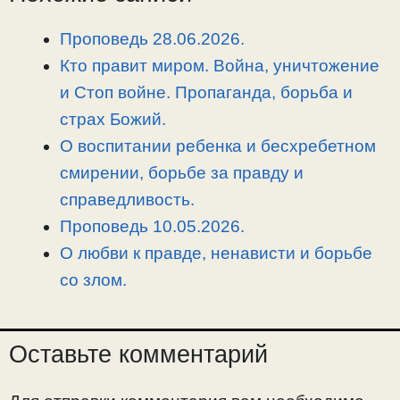
i
r
o
в
n
a
o
и
Проповедь 28.06.2026.
k
m
k
т
Кто правит миром. Война, уничтожение
ь
и Стоп войне. Пропаганда, борьба и
страх Божий.
О воспитании ребенка и бесхребетном
смирении, борьбе за правду и
справедливость.
Проповедь 10.05.2026.
О любви к правде, ненависти и борьбе
со злом.
Оставьте комментарий